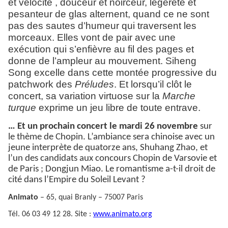
et vélocité , douceur et noirceur, légèreté et
pesanteur de glas alternent, quand ce ne sont
pas des sautes d’humeur qui traversent les
morceaux. Elles vont de pair avec une
exécution qui s’enfièvre au fil des pages et
donne de l’ampleur au mouvement. Siheng
Song excelle dans cette montée progressive du
patchwork des
Préludes
. Et lorsqu’il clôt le
concert, sa variation virtuose sur la
Marche
turque
exprime un jeu libre de toute entrave.
… Et un prochain concert le mardi 26 novembre
sur
le thème de Chopin. L’ambiance sera chinoise avec un
jeune interprète de quatorze ans, Shuhang Zhao, et
l’un des candidats aux concours Chopin de Varsovie et
de Paris ; Dongjun Miao. Le romantisme a-t-il droit de
cité dans l’Empire du Soleil Levant ?
Animato
– 65, quai Branly – 75007 Paris
Tél. 06 03 49 12 28. Site :
www.animato.org