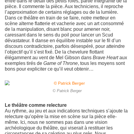
entre dans le détail des petits rôles, partie intégrante de la
pièce. Il commente la pièce. Aux techniciens, il reproche
l’approximation de certains réglages ou de la lumière.
Dans ce théâtre en train de se faire, notre metteur en
scène alterne flatterie et vacherie avec un art consommé
de la manipulation, disant blanc pour amener noir,
caressant dans le sens du poil pour lancer un Scud
dévastateur. Il danse en équilibre instable sur le fil d’un
discours contradictoire, parfois désespéré, pour atteindre
l’objectif qu’il s’est fixé. De la chevelure flottant
élégamment au vent de Mel Gibson dans
Brave Heart
aux
exemples tirés de
Game of Throne
, tous les moyens sont
bons pour expliciter ce qu’il veut obtenir…
© Patrick Berger
Le théâtre comme relecture
Au rythme, au jeu et aux indications techniques s’ajoute la
relecture qu’opère la mise en scène sur la pièce elle-
même. Ici, nous ne sommes pas dans une vision
archéologique du théâtre, qui viserait à restituer les
circonstances de sa création au plus près. Nous