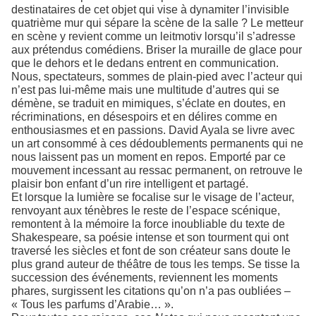
destinataires de cet objet qui vise à dynamiter l’invisible
quatrième mur qui sépare la scène de la salle ? Le metteur
en scène y revient comme un leitmotiv lorsqu’il s’adresse
aux prétendus comédiens. Briser la muraille de glace pour
que le dehors et le dedans entrent en communication.
Nous, spectateurs, sommes de plain-pied avec l’acteur qui
n’est pas lui-même mais une multitude d’autres qui se
démène, se traduit en mimiques, s’éclate en doutes, en
récriminations, en désespoirs et en délires comme en
enthousiasmes et en passions. David Ayala se livre avec
un art consommé à ces dédoublements permanents qui ne
nous laissent pas un moment en repos. Emporté par ce
mouvement incessant au ressac permanent, on retrouve le
plaisir bon enfant d’un rire intelligent et partagé.
Et lorsque la lumière se focalise sur le visage de l’acteur,
renvoyant aux ténèbres le reste de l’espace scénique,
remontent à la mémoire la force inoubliable du texte de
Shakespeare, sa poésie intense et son tourment qui ont
traversé les siècles et font de son créateur sans doute le
plus grand auteur de théâtre de tous les temps. Se tisse la
succession des événements, reviennent les moments
phares, surgissent les citations qu’on n’a pas oubliées –
« Tous les parfums d’Arabie… ».