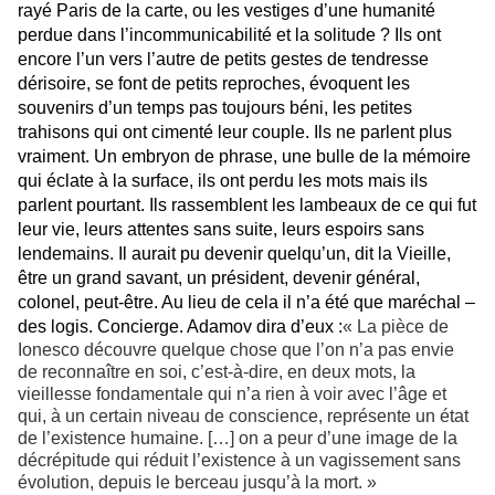
rayé Paris de la carte, ou les vestiges d’une humanité
perdue dans l’incommunicabilité et la solitude ? Ils ont
encore l’un vers l’autre de petits gestes de tendresse
dérisoire, se font de petits reproches, évoquent les
souvenirs d’un temps pas toujours béni, les petites
trahisons qui ont cimenté leur couple. Ils ne parlent plus
vraiment. Un embryon de phrase, une bulle de la mémoire
qui éclate à la surface, ils ont perdu les mots mais ils
parlent pourtant. Ils rassemblent les lambeaux de ce qui fut
leur vie, leurs attentes sans suite, leurs espoirs sans
lendemains. Il aurait pu devenir quelqu’un, dit la Vieille,
être un grand savant, un président, devenir général,
colonel, peut-être. Au lieu de cela il n’a été que maréchal –
des logis. Concierge. Adamov dira d’eux :
« La pièce de
Ionesco découvre quelque chose que l’on n’a pas envie
de reconnaître en soi, c’est-à-dire, en deux mots, la
vieillesse fondamentale qui n’a rien à voir avec l’âge et
qui, à un certain niveau de conscience, représente un état
de l’existence humaine. […] on a peur d’une image de la
décrépitude qui réduit l’existence à un vagissement sans
évolution, depuis le berceau jusqu’à la mort. »