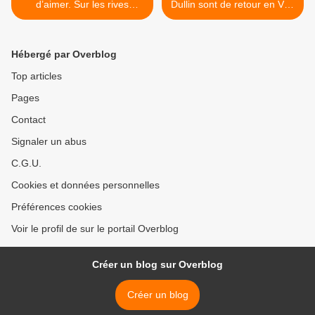
d’aimer. Sur les rives
Dullin sont de retour en Val-
enchantées d’un hymne à
de-Marne >
l’amour et à l’humanité
Hébergé par Overblog
Top articles
Pages
Contact
Signaler un abus
C.G.U.
Cookies et données personnelles
Préférences cookies
Voir le profil de sur le portail Overblog
Créer un blog sur Overblog
Créer un blog