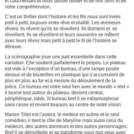
et cauchemars et nous laisser douter et de nos sens et de
notre compréhension.
C’est un thriller dont l’histoire et les fils nous sont livrés
petit à petit, toujours entre rêve et réalité. Les dormeurs
rêvent. Ils rêvent qu’ils se réveillent. Ils dorment et se
réveillent. Ils se réveillent et leurs souvenirs se mêlent
avec leurs rêves mais petit à petit le fil de l’histoire se
dénoue.
La scénographie joue une part essentielle dans cette
narration. Elle soutient parfaitement le propos. Le plateau
est vide à l’exception d’un bureau, d’une lampe posée
dessus et de bouteilles en plastique qui s’accumulent de
plus en plus au fur et à mesure du déroulement de la
pièce. Ce bureau est notre seul lien avec le monde « réel »
il tourne tout autour du plateau, devient central,
périphérique, table, lit bureau bref il se métamorphose
sans cesse et revient toujours au centre de notre vision.
Marien Tillet est l’auteur, le metteur en scène et le seul
comédien, il tient le rôle de Maryline mais aussi celui du
médecin, des autres dormeurs et des autres personnages.
Bref il se démultiplie et se transforme sous nos yeux
avec