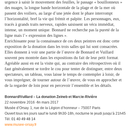
urgence à saisir le mouvement des feuilles, le passage « bouillonneux »
des nuages, la longue bande horizontale de la plage et de la mer où
passent des voiliers, au large d’une jetée dont le phare interrompt
l’horizontalité, bref la vie qui frémit et palpite. Les personnages, eux,
tracés à grands traits nerveux, rapides saisissent un vécu immédiat,
intense, un moment unique. Bonnard ne recherche pas la pureté de la
ligne mais l’« expression des lignes ».
Enrichissante pour la connaissance de ces deux peintres est donc cette
exposition de la donation dans les trois salles qui lui sont consacrées.
Elles donnent à voir une partie de l’œuvre de Bonnard et Vuillard
souvent peu montrée dans les expositions du fait de leur petit format.
Agréable aussi en est la visite qui, au contraire des rétrospectives où il
faut généralement se tordre le cou pour tenter de distinguer, entre deux
spectateurs, un tableau, vous laisse le temps de contempler à loisir, de
vous imprégner, de tourner autour de l’œuvre, de vous en approcher et
de la regarder de loin pour en percevoir l’ensemble et les détails.
Bonnard/Vuillard – La donation Zeïneb et Marcie-Rivière
22 novembre 2016 -fin mars 2017
Musée d’Orsay. 1, rue de la Légion d’honneur – 75007 Paris
Ouvert tous les jours sauf le lundi 9h30-18h, nocturne le jeudi jusqu’à 21h45
Tél.
01 40 49 48 14
www.musee-orsay.fr