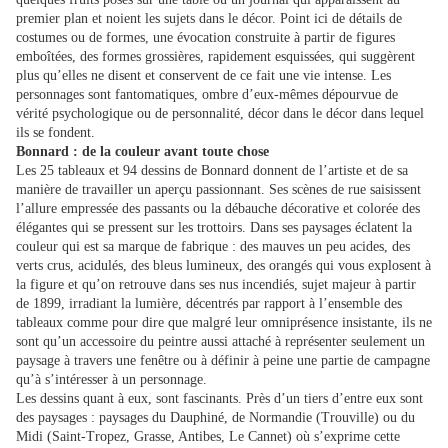
premier plan et noient les sujets dans le décor. Point ici de détails de
costumes ou de formes, une évocation construite à partir de figures
emboîtées, des formes grossières, rapidement esquissées, qui suggèrent
plus qu’elles ne disent et conservent de ce fait une vie intense. Les
personnages sont fantomatiques, ombre d’eux-mêmes dépourvue de
vérité psychologique ou de personnalité, décor dans le décor dans lequel
ils se fondent.
Bonnard : de la couleur avant toute chose
Les 25 tableaux et 94 dessins de Bonnard donnent de l’artiste et de sa
manière de travailler un aperçu passionnant. Ses scènes de rue saisissent
l’allure empressée des passants ou la débauche décorative et colorée des
élégantes qui se pressent sur les trottoirs. Dans ses paysages éclatent la
couleur qui est sa marque de fabrique : des mauves un peu acides, des
verts crus, acidulés, des bleus lumineux, des orangés qui vous explosent à
la figure et qu’on retrouve dans ses nus incendiés, sujet majeur à partir
de 1899, irradiant la lumière, décentrés par rapport à l’ensemble des
tableaux comme pour dire que malgré leur omniprésence insistante, ils ne
sont qu’un accessoire du peintre aussi attaché à représenter seulement un
paysage à travers une fenêtre ou à définir à peine une partie de campagne
qu’à s’intéresser à un personnage.
Les dessins quant à eux, sont fascinants. Près d’un tiers d’entre eux sont
des paysages : paysages du Dauphiné, de Normandie (Trouville) ou du
Midi (Saint-Tropez, Grasse, Antibes, Le Cannet) où s’exprime cette