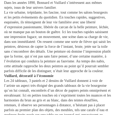
Dans les années 1890, Bonnard et Vuillard s’intéressent aux mêmes
sujets, issus de leur univers familier.
La vie urbaine, trépidante, les fascine, tout comme les salons bourgeois
et les petits événements du quotidien. En touches rapides, suggestives,
esquissées, ils témoignent de leur vie familière avec une liberté
d’expression passionnante, libérée du carcan de la belle peinture, léchée,
où ne manque pas un bouton de guêtre. Ici les touches rapides saisissent
une impression fugace, un mouvement, une scène dans sa charge de vie,
dans son immédiateté. On ressent comme une sorte de fièvre qui saisit les
peintres, désireux de capter la force de l’instant, brute, jetée sur la toile
sans s’encombrer des détails. Une peinture où domine l’impression plutôt
que la forme, qui n’est pas sans faire penser, d’une certaine manière, à
l’évolution qui conduira la peinture au fauvisme. Au temps des nabis,
cette attitude rapproche les deux peintres au point qu’il pourrait sembler
parfois difficile de les distinguer, n’était leur approche de la couleur.
Vuillard, décoratif à l’économie
Les 24 tableaux, 3 pastels et 2 dessins de Vuillard donnent à voir de
l’artiste un aspect très éloigné des grands tableaux de la vie bourgeoise
qu’on lui connaît, encombrés d’un décor de papiers peints omniprésent et
envahissant. Ici en petites touches où s’expriment toutes les nuances et les
harmonies du brun au gris et au blanc, dans des teintes étouffées,
retenues, il observe ses personnages à distance, n’hésitant pas à placer
parfois au premier plan des objets, des meubles, tels une carafe d’eau et
quelques fruits posés sur une table ou un journal qui apparaissent au