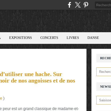
A
EXPOSITIONS
CONCERTS
LIVRES
DANSE
RECH
d’utiliser une hache. Sur
noir de nos angoisses et de nos
NEWS
re
)
e peur est un grand classique de madame-et-