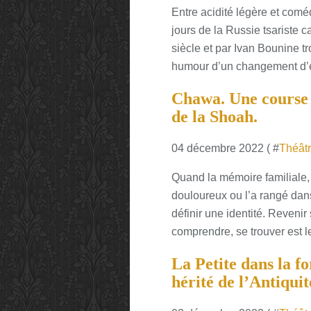
Entre acidité légère et comé
jours de la Russie tsariste
siècle et par Ivan Bounine t
humour d’un changement d’é
Chawa. Une course 
de la Shoah.
04 décembre 2022 ( #
Théât
Quand la mémoire familiale, 
douloureux ou l’a rangé dans 
définir une identité. Revenir 
comprendre, se trouver est le 
La Petite dans la f
hérité de l’Antiquit