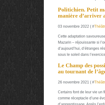
Politichien. Petit m
manière d’arriver a
03 novembre 2022 ( #
Théât
Cette adaptation savoureuse 
Mazarin – réjouissante si l’
d’aujourd’hui, d’étranges ré
sous le soleil dans l’exercice
Le Champ des possibl
au tournant de l’âg
26 novembre 2021 ( #
Théât
Certains font de leur vie un f
comme réceptacle d’une évo
d’apprentissage. Après l’enf