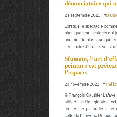
dénonciatoire qui ne
24 septembre 2023 ( #
Dans
Lorsque le spectacle comme
plastiques multicolores qui 
une mer de plastique qui rec
centimètre d’épaisseur. Une 
Sfumato, l’art d’ef
peinture est prétex
l’espace.
23 novembre 2022 ( #
Théât
© François Gauthier Lafaye 
allégresse l’imagination te
recherches picturales et les
celle de l’univers. De quoi a