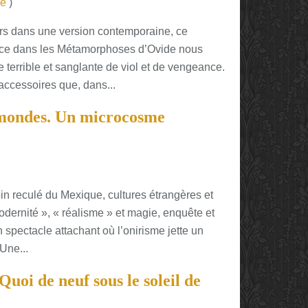
re
)
urs dans une version contemporaine, ce
urce dans les Métamorphoses d’Ovide nous
terrible et sanglante de viol et de vengeance.
ccessoires que, dans...
 mondes. Un microcosme
in reculé du Mexique, cultures étrangères et
modernité », « réalisme » et magie, enquête et
 spectacle attachant où l’onirisme jette un
Une...
oi de neuf sous le soleil de