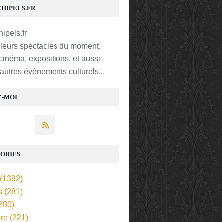
CHIPELS.FR
lleurs spectacles du moment,
 cinéma, expositions, et aussi
t autres évènements culturels...
Z-MOI
ORIES
(1392)
s
(281)
280)
ire
(221)