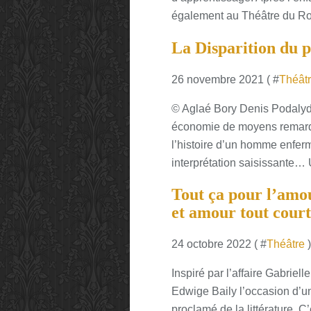
également au Théâtre du Ron
La Disparition du 
26 novembre 2021 ( #
Théât
© Aglaé Bory Denis Podalydè
économie de moyens remarqua
l’histoire d’un homme enfe
interprétation saisissante…
Tout ça pour l’amo
et amour tout court
24 octobre 2022 ( #
Théâtre
)
Inspiré par l’affaire Gabriel
Edwige Baily l’occasion d’u
proclamé de la littérature. 