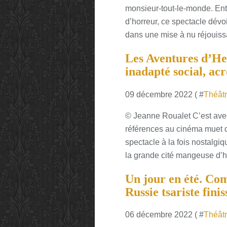
monsieur-tout-le-monde. Entr
d’horreur, ce spectacle dévoil
dans une mise à nu réjouissa
Les Aventures d’Hek
inadapté social, ac
09 décembre 2022 ( #
Théât
© Jeanne Roualet C’est avec
références au cinéma muet q
spectacle à la fois nostalgiqu
la grande cité mangeuse d’h
Un jour en été. Co
Russie tsariste fin
06 décembre 2022 ( #
Théât