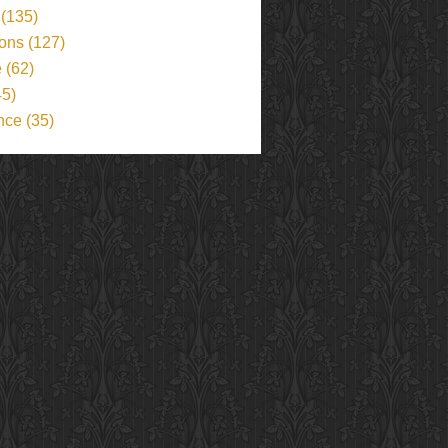
(135)
ions
(127)
e
(62)
5)
nce
(35)