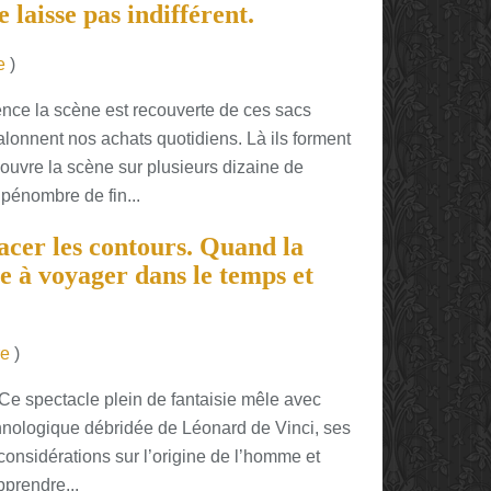
 laisse pas indifférent.
e
)
nce la scène est recouverte de ces sacs
jalonnent nos achats quotidiens. Là ils forment
ouvre la scène sur plusieurs dizaine de
pénombre de fin...
facer les contours. Quand la
te à voyager dans le temps et
re
)
Ce spectacle plein de fantaisie mêle avec
chnologique débridée de Léonard de Vinci, ses
 considérations sur l’origine de l’homme et
pprendre...