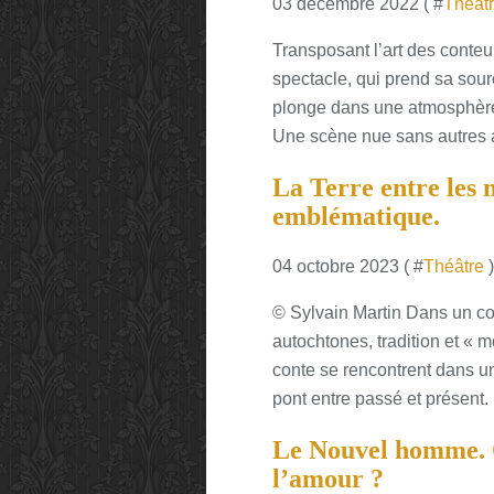
03 décembre 2022 ( #
Théât
Transposant l’art des conte
spectacle, qui prend sa so
plonge dans une atmosphère 
Une scène nue sans autres a
La Terre entre les
emblématique.
04 octobre 2023 ( #
Théâtre
)
© Sylvain Martin Dans un co
autochtones, tradition et « 
conte se rencontrent dans un
pont entre passé et présent. 
Le Nouvel homme. Qu
l’amour ?