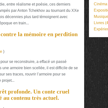
Cinéma
die, entre réalisme et poésie, ces derniers
Exposit
 campés par Anton Tchekhov au tournant du XXe
Musiqu
rois décennies plus tard témoignent avec
Livres
(4
poque en train...
Expérie
contre la mémoire en perdition
re
)
pour se reconstruire, a effacé un passé
une armoire bien scellée, il est difficile de se
sur ses traces, rouvrir l’armoire pour se
projet...
orêt profonde. Un conte cruel
é au contenu très actuel.