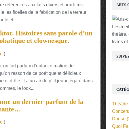
e références aux faits divers et aux films
ARTS-
e les ficelles de la fabrication de la terreur
nte et...
Les mei
tor. Histoires sans parole d’un
théâtre,
robatique et clownesque.
livres e
re
)
SUIVE
 un fort parfum d’enfance mâtiné de
u’on ressort de ce poétique et délicieux
e et drôle. Il a un air de p’tit jeune égaré dans
ommes, le look...
CATÉG
mme un dernier parfum de la
Théâtre
issante…
Concert
Danse
(
re
)
Quoi Fa