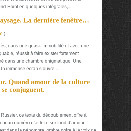
d-Point en quelques intégrales,...
paysage. La dernière fenêtre…
re
)
s, dans une quasi- immobilité et avec une
ble, réussit à faire exister fortement
rmé dans une chambre énigmatique. Une
 Un immense écran s’ouvre...
ur. Quand amour de la culture
 se conjuguent.
le Russier, ce texte du dédoublement offre à
n beau numéro d’actrice sur fond d’amour
C’est dans la pénombre, ombre noire à la voix de