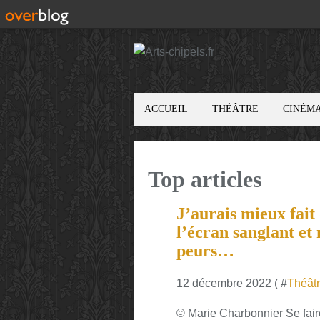
ACCUEIL
THÉÂTRE
CINÉM
Top articles
J’aurais mieux fait 
l’écran sanglant et 
peurs…
12 décembre 2022 ( #
Théât
© Marie Charbonnier Se fair