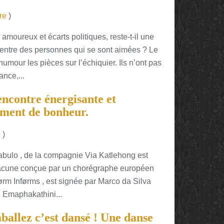
re
)
oureux et écarts politiques, reste-t-il une
 entre des personnes qui se sont aimées ? Le
umour les pièces sur l’échiquier. Ils n’ont pas
ance,...
encontre énergisante et
oment de bonheur.
e
)
jabulo , de la compagnie Via Katlehong est
hacune conçue par un chorégraphe européen
ørm Inførms , est signée par Marco da Silva
, Emaphakathini...
allez c’est dansé ! Une danse