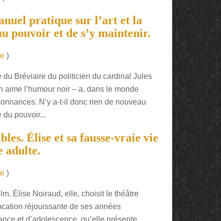
anuel pratique sur l’art et la
u pouvoir et de s’y maintenir.
re
)
du Bréviaire du politicien du cardinal Jules
on aime l’humour noir – a, dans le monde
sonnances. N’y a-t-il donc rien de nouveau
 du pouvoir...
es. Élise et sa fausse-vraie vie
e adulte.
re
)
ilm. Élise Noiraud, elle, choisit le théâtre
cation réjouissante de ses années
ance et d’adolescence, qu’elle présente