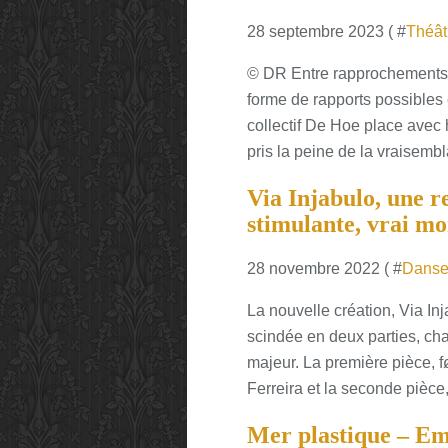
28 septembre 2023 ( #
Théât
© DR Entre rapprochements am
forme de rapports possibles
collectif De Hoe place avec h
pris la peine de la vraisembl
Via Injabulo, une r
stimulante, vrai m
28 novembre 2022 ( #
Dans
La nouvelle création, Via In
scindée en deux parties, c
majeur. La première pièce, f
Ferreira et la seconde pièce
Mer plastique – Emb