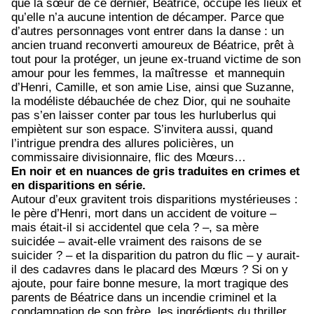
que la sœur de ce dernier, Béatrice, occupe les lieux et
qu’elle n’a aucune intention de décamper. Parce que
d’autres personnages vont entrer dans la danse : un
ancien truand reconverti amoureux de Béatrice, prêt à
tout pour la protéger, un jeune ex-truand victime de son
amour pour les femmes, la maîtresse et mannequin
d’Henri, Camille, et son amie Lise, ainsi que Suzanne,
la modéliste débauchée de chez Dior, qui ne souhaite
pas s’en laisser conter par tous les hurluberlus qui
empiètent sur son espace. S’invitera aussi, quand
l’intrigue prendra des allures policières, un
commissaire divisionnaire, flic des Mœurs…
En noir et en nuances de gris traduites en crimes et
en disparitions en série.
Autour d’eux gravitent trois disparitions mystérieuses :
le père d’Henri, mort dans un accident de voiture –
mais était-il si accidentel que cela ? –, sa mère
suicidée – avait-elle vraiment des raisons de se
suicider ? – et la disparition du patron du flic – y aurait-
il des cadavres dans le placard des Mœurs ? Si on y
ajoute, pour faire bonne mesure, la mort tragique des
parents de Béatrice dans un incendie criminel et la
condamnation de son frère, les ingrédients du thriller