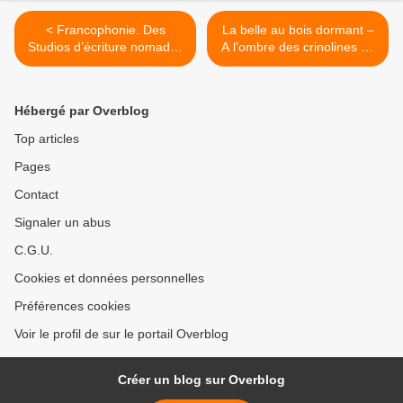
< Francophonie. Des
La belle au bois dormant –
Studios d’écriture nomades
A l’ombre des crinolines en
en Drôme et en Ardèche
fleurs, l’ultime cavalcade
romantique vers un réveil
hypothétiquement
Hébergé par Overblog
redemptoire… >
Top articles
Pages
Contact
Signaler un abus
C.G.U.
Cookies et données personnelles
Préférences cookies
Voir le profil de sur le portail Overblog
Créer un blog sur Overblog