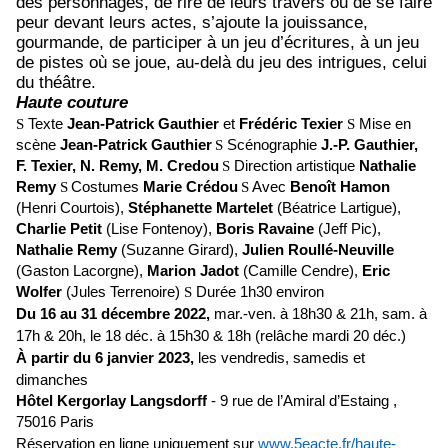
des personnages, de rire de leurs travers ou de se faire
peur devant leurs actes, s’ajoute la jouissance,
gourmande, de participer à un jeu d’écritures, à un jeu
de pistes où se joue, au-delà du jeu des intrigues, celui
du théâtre.
Haute couture
S
Texte
Jean-Patrick Gauthier
et
Frédéric Texier
S
Mise en
scène
Jean-Patrick Gauthier
S
Scénographie
J.-P. Gauthier,
F. Texier, N. Remy, M. Credou
S
Direction artistique
Nathalie
Remy
S
Costumes
Marie Crédou
S
Avec
Benoît Hamon
(Henri Courtois),
Stéphanette Martelet
(Béatrice Lartigue),
Charlie Petit
(
Lise Fontenoy
),
Boris Ravaine
(Jeff Pic),
Nathalie Remy
(Suzanne Girard),
Julien Roullé-Neuville
(
Gaston Lacorgne),
Marion Jadot
(Camille Cendre),
Eric
Wolfer
(Jules Terrenoire)
S
Durée 1h30 environ
Du 16 au 31 décembre 2022,
mar.-ven. à 18h30 & 21h, sam. à
17h & 20h, le 18 déc. à 15h30 & 18h
(relâche mardi 20 déc.)
À partir du 6 janvier 2023,
les vendredis, samedis et
dimanches
Hôtel Kergorlay Langsdorff
- 9 rue de l’Amiral d’Estaing ,
75016 Paris
Réservation en ligne uniquement sur
www.5eacte.fr/haute-