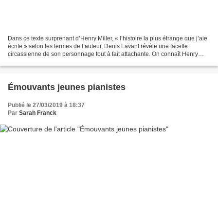
Dans ce texte surprenant d’Henry Miller, « l’histoire la plus étrange que j’aie
écrite » selon les termes de l’auteur, Denis Lavant révèle une facette
circassienne de son personnage tout à fait attachante. On connaît Henry
Miller pour ses variations semi-autobiographiques...
Émouvants jeunes pianistes
Publié le 27/03/2019 à 18:37
Par
Sarah Franck