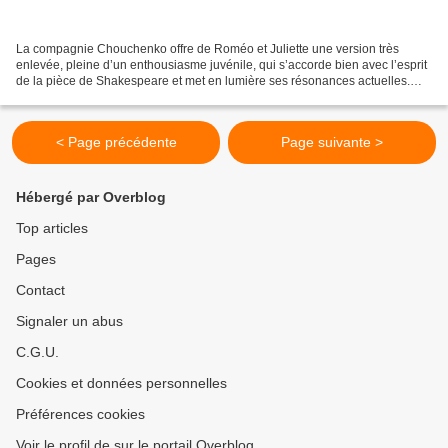
La compagnie Chouchenko offre de Roméo et Juliette une version très
enlevée, pleine d’un enthousiasme juvénile, qui s’accorde bien avec l’esprit
de la pièce de Shakespeare et met en lumière ses résonances actuelles.
Roméo et Juliette fascine depuis des...
< Page précédente
Page suivante >
Hébergé par Overblog
Top articles
Pages
Contact
Signaler un abus
C.G.U.
Cookies et données personnelles
Préférences cookies
Voir le profil de sur le portail Overblog