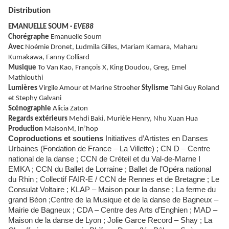
Distribution
EMANUELLE SOUM ·
EVE88
Chorégraphe
Emanuelle Soum
Avec
Noémie Dronet, Ludmila Gilles, Mariam Kamara, Maharu
Kumakawa, Fanny Colliard
Musique
To Van Kao, François X, King Doudou, Greg, Emel
Mathlouthi
Lumières
Virgile Amour et Marine Stroeher
Stylisme
Tahi Guy Roland
et Stephy Galvani
Scénographie
Alicia Zaton
Regards extérieurs
Mehdi Baki, Murièle Henry, Nhu Xuan Hua
Production
MaisonM, In’hop
Coproductions et soutiens
Initiatives d’Artistes en Danses
Urbaines (Fondation de France – La Villette) ; CN D – Centre
national de la danse ; CCN de Créteil et du Val-de-Marne I
EMKA ; CCN du Ballet de Lorraine ; Ballet de l’Opéra national
du Rhin ; Collectif FAIR-E / CCN de Rennes et de Bretagne ; Le
Consulat Voltaire ; KLAP – Maison pour la danse ; La ferme du
grand Béon ;Centre de la Musique et de la danse de Bagneux –
Mairie de Bagneux ; CDA – Centre des Arts d’Enghien ; MAD –
Maison de la danse de Lyon ; Jolie Garce Record – Shay ; La