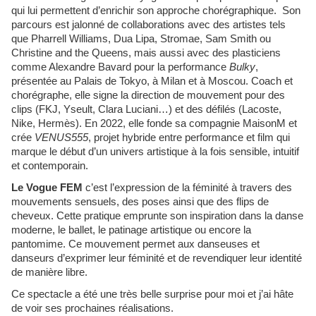
qui lui permettent d’enrichir son approche chorégraphique. Son
parcours est jalonné de collaborations avec des artistes tels
que Pharrell Williams, Dua Lipa, Stromae, Sam Smith ou
Christine and the
Queens, mais aussi avec des plasticiens
comme Alexandre Bavard pour la performance
Bulky
,
présentée au Palais de Tokyo, à Milan et à Moscou. Coach et
chorégraphe, elle signe la direction de mouvement pour des
clips (FKJ, Yseult, Clara Luciani…) et des défilés (Lacoste,
Nike, Hermès). En 2022, elle fonde sa compagnie MaisonM et
crée
VENUS555
, projet hybride entre performance et film qui
marque le début d’un univers artistique à la fois sensible, intuitif
et contemporain.
Le Vogue FEM
c’est l’expression de la féminité à travers des
mouvements sensuels, des poses ainsi que des flips de
cheveux. Cette pratique emprunte son inspiration dans la danse
moderne, le ballet, le patinage artistique ou encore la
pantomime. Ce mouvement permet aux danseuses et
danseurs d’exprimer leur féminité et de revendiquer leur identité
de manière libre.
Ce spectacle a été une très belle surprise pour moi et j’ai hâte
de voir ses prochaines réalisations.