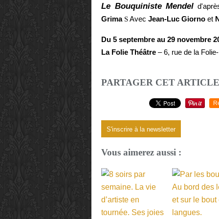
Le Bouquiniste Mendel
d'aprè
Grima
Avec
Jean-Luc Giorno
et
N
S
Du 5 septembre au 29 novembre 2
La Folie Théâtre
– 6, rue de la Foli
PARTAGER CET ARTICL
R
S'inscrire à la newsletter
Vous aimerez aussi :