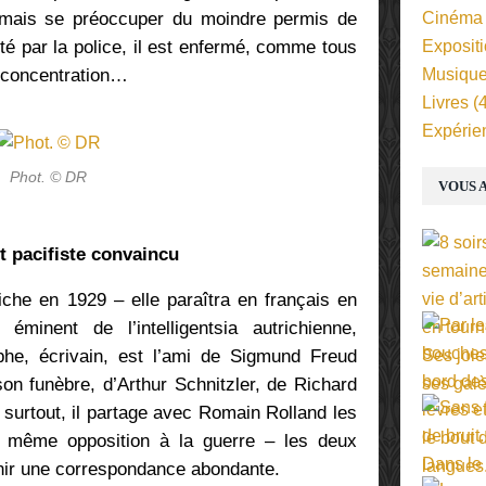
 jamais se préoccuper du moindre permis de
Cinéma
té par la police, il est enfermé, comme tous
Exposit
 concentration…
Musiqu
Livres
(4
Expérie
Phot. © DR
VOUS A
et pacifiste convaincu
iche en 1929 – elle paraîtra en français en
minent de l’intelligentsia autrichienne,
aphe, écrivain, est l’ami de Sigmund Freud
ison funèbre, d’Arthur Schnitzler, de Richard
 surtout, il partage avec Romain Rolland les
a même opposition à la guerre – les deux
nir une correspondance abondante.