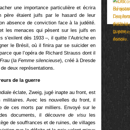
tacher une importance particulière et écrira
 père étaient juifs par le hasard de leur
on absence de conviction face à la judéité.
t les menaces qui pèsent sur les juifs en
'exilent dès 1933 –, il quitte l’Autriche en
r le Brésil, où il finira par se suicider en
 parce que l’opéra de Richard Strauss dont il
Frau
(
la Femme silencieuse
), créé à Dresde
ut de deux représentations.
reurs de la guerre
ale éclate, Zweig, jugé inapte au front, est
militaires. Avec les nouvelles du front, il
e de ces morts par milliers. Envoyé sur le
r des documents, il découvre
de visu
les
rtège de souffrances et de ruines, de villages