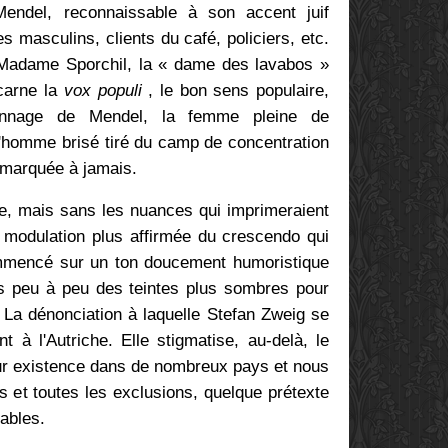
Mendel, reconnaissable à son accent juif
s masculins, clients du café, policiers, etc.
nt Madame Sporchil, la « dame des lavabos »
ncarne la
vox populi
, le bon sens populaire,
sonnage de Mendel, la femme pleine de
'homme brisé tiré du camp de concentration
 marquée à jamais.
pre, mais sans les nuances qui imprimeraient
modulation plus affirmée du crescendo qui
ommencé sur un ton doucement humoristique
s peu à peu des teintes plus sombres pour
. La dénonciation à laquelle Stefan Zweig se
t à l'Autriche. Elle stigmatise, au-delà, le
r existence dans de nombreux pays et nous
s et toutes les exclusions, quelque prétexte
ables.