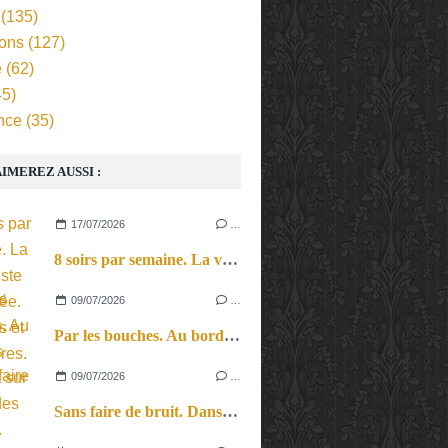
(135)
ions
(127)
e
(62)
5)
nce
(35)
IMEREZ AUSSI :
17/07/2026
…
8 soirs par semaine. La vie d’artiste en tournée. Ses joies et ses galères.
09/07/2026
…
Par les bouches. Au bord des lèvres et sur le bout des langues.
09/07/2026
…
Sans faire de bruit. Dans le microcosme du quotidien, l’exploration théâtrale de la perception sonore.