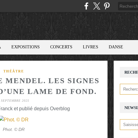
A
EXPOSITIONS
CONCERTS
LIVRES
DANSE
THÉÂTRE
RECH
E MENDEL. LES SIGNES
D’UNE LAME DE FOND.
 SEPTEMBRE 2025
NEWS
ranck et publié depuis Overblog
Phot. © DR