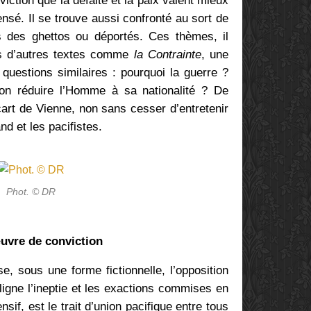
viction que la défaite et la paix valent mieux
sensé. Il se trouve aussi confronté au sort de
s des ghettos ou déportés. Ces thèmes, il
ns d’autres textes comme
la Contrainte
, une
 questions similaires : pourquoi la guerre ?
-on réduire l’Homme à sa nationalité ? De
’écart de Vienne, non sans cesser d’entretenir
d et les pacifistes.
Phot. © DR
uvre de conviction
e, sous une forme fictionnelle, l’opposition
ligne l’ineptie et les exactions commises en
nsif, est le trait d’union pacifique entre tous