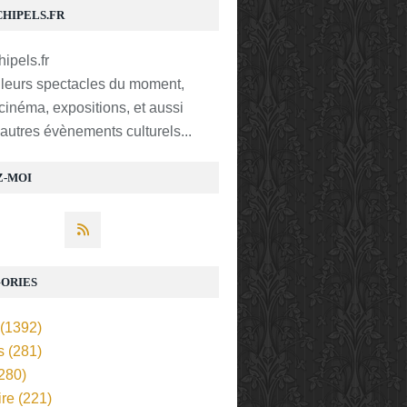
CHIPELS.FR
lleurs spectacles du moment,
 cinéma, expositions, et aussi
t autres évènements culturels...
Z-MOI
ORIES
(1392)
s
(281)
280)
ire
(221)