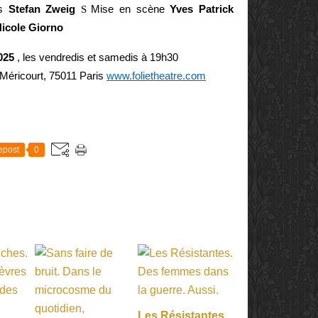
s
Stefan Zweig
Mise en scène
Yves Patrick
S
icole Giorno
025
, les vendredis et samedis à 19h30
e-Méricourt, 75011 Paris
www.folietheatre.com
E
epost
0
Les Résistantes.