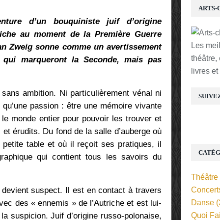
ARTS-
ture d’un bouquiniste juif d’origine
riche au moment de la Première Guerre
Les mei
efan Zweig sonne comme un avertissement
théâtre,
 qui marqueront la Seconde, mais pas
livres e
 sans ambition. Ni particulièrement vénal ni
SUIVE
 n’a qu’une passion : être une mémoire vivante
 le monde entier pour pouvoir les trouver et
s et érudits. Du fond de la salle d’auberge où
petite table et où il reçoit ses pratiques, il
CATÉG
raphique qui contient tous les savoirs du
Théâtre
devient suspect. Il est en contact à travers
Concert
ec des « ennemis » de l’Autriche et est lui-
Danse
(
a suspicion. Juif d’origine russo-polonaise,
Quoi Fa