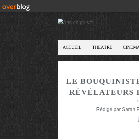
ACCUEIL
THÉÂTRE
CINÉM
LE BOUQUINIST
RÉVÉLATEURS 
8
Rédigé par Sarah F