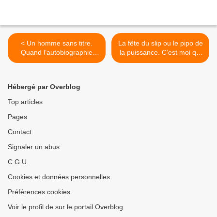
< Un homme sans titre.
La fête du slip ou le pipo de
Quand l’autobiographie
la puissance. C’est moi qui
rencontre la mémoire de
a la plus grande, la la lère !
l’immigration et la
>
littérature.
Hébergé par Overblog
Top articles
Pages
Contact
Signaler un abus
C.G.U.
Cookies et données personnelles
Préférences cookies
Voir le profil de sur le portail Overblog