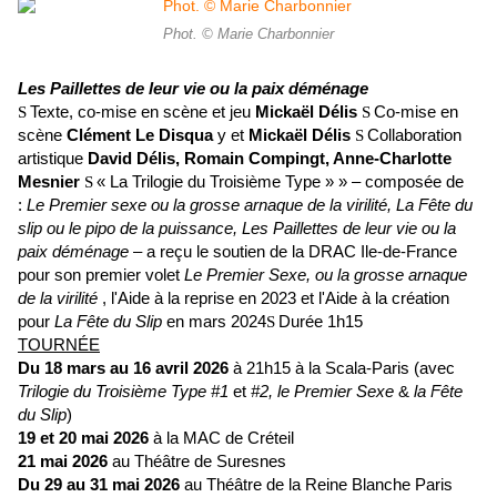
Phot. © Marie Charbonnier
Les Paillettes de leur vie ou la paix déménage
Texte, co-mise en scène et jeu
Mickaël Délis
Co-mise en
S
S
scène
Clément Le Disqua
y et
Mickaël Délis
Collaboration
S
artistique
David Délis, Romain Compingt, Anne-Charlotte
Mesnier
« La Trilogie du Troisième Type » » – composée de
S
:
Le Premier sexe ou la grosse arnaque de la virilité, La Fête du
slip ou le pipo de la puissance, Les Paillettes de leur vie ou la
paix déménage
– a reçu le soutien de la DRAC Ile-de-France
pour son premier volet
Le Premier Sexe, ou la grosse arnaque
de la virilité
, l'Aide à la reprise en 2023 et l'Aide à la création
pour
La Fête du Slip
en mars 2024
Durée 1h15
S
TOURNÉE
Du 18 mars au 16 avril 2026
à 21h15 à la Scala-Paris (avec
Trilogie du Troisième Type #1
et
#2,
le
Premier Sexe
&
la Fête
du Slip
)
19 et 20 mai 2026
à la MAC de Créteil
21 mai 2026
au Théâtre de Suresnes
Du 29 au 31 mai 2026
au Théâtre de la Reine Blanche Paris