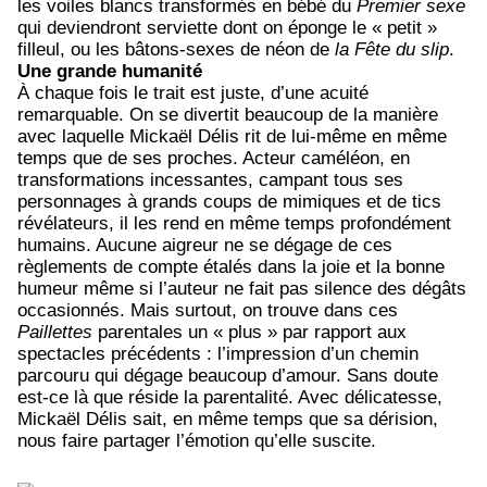
les voiles blancs transformés en bébé du
Premier sexe
qui deviendront serviette dont on éponge le « petit »
filleul, ou les bâtons-sexes de néon de
la Fête du slip
.
Une grande humanité
À chaque fois le trait est juste, d’une acuité
remarquable. On se divertit beaucoup de la manière
avec laquelle Mickaël Délis rit de lui-même en même
temps que de ses proches. Acteur caméléon, en
transformations incessantes, campant tous ses
personnages à grands coups de mimiques et de tics
révélateurs, il les rend en même temps profondément
humains. Aucune aigreur ne se dégage de ces
règlements de compte étalés dans la joie et la bonne
humeur même si l’auteur ne fait pas silence des dégâts
occasionnés. Mais surtout, on trouve dans ces
Paillettes
parentales un « plus » par rapport aux
spectacles précédents : l’impression d’un chemin
parcouru qui dégage beaucoup d’amour. Sans doute
est-ce là que réside la parentalité. Avec délicatesse,
Mickaël Délis sait, en même temps que sa dérision,
nous faire partager l’émotion qu’elle suscite.