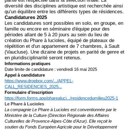
parité est respectée dans la sélection finale. La
diversité des disciplines artistique est recherchée ainsi
qu’un équilibre entre les différents types de résidences.
Candidatures 2025
Les candidatures sont possibles en solo, en groupe, en
famille ou encore en séminaire d'équipe pour des
périodes allant de 5 à 20 jours au sein du lieu de
création du Phare à lucioles, équipé de plateaux de
répétition et d'un appartement de 7 chambres, à Sault
(Vaucluse). Une dizaine de projets en parité de genre et
en pluridisciplinarité seront retenus.
Informations pratiques
Date limite de candidature : vendredi 16 mai 2025
Appel à candidature
https://www.dropbox.com/.../APPEL-
CALL_RESIDENCIES_2025...
Formulaire d'inscription
https://form.forms.app/pharealuci.../residencedumilieu2025-1
Le Phare à Lucioles
La compagnie Le Phare à Lucioles est conventionnée par le
Ministère de la Culture (Direction Régionale des Affaires
Culturelles de Provence-Alpes-Côte d’Azur). Elle reçoit le
soutien du Fonds Européen Agricole pour le Développement