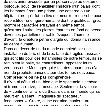
de souvenirs évoqués par un personnage au costume
loufoque, souci de réhabiliter l’histoire d’un palais dont
les hommes firent une prison, une caserne ou un
hôpital alors qu’il fut un lieu de meurtre, recherche pour
reconstituer une figure humaine dont le qualificatif grec
montre le caractère effrayant en même temps
qu’extraordinaire, les pierres éparses en fond de scène
devenues partiellement sable évoquent l’homme
d’avant, la créature pétrie d’argile qui donna naissance
au genre humain.
Dans ce décor de fin du monde complété par une
installation de bric et de broc faite de fragiles tasseaux
qui sont fils pour ces funambules de notre temps, ils se
renvoient la balle, se contredisent, opposent leurs
versions et le Messager qui y fait des apparitions n’a
rien du prophète annonciateur des temps nouveaux.
Comprendre ou ne pas comprendre
Il n’y a ni début ni fin, bien que le spectacle s’achève,
ni trame narrative, ni message. Seulement la volonté
de « continuer à faire du théâtre dans un monde qui se
meurt en laissant l’imaginaire du spectateur
fonctionner ». Croire, d’une certaine manière, au
pouvoir de la poésie pour réenchanter le monde.