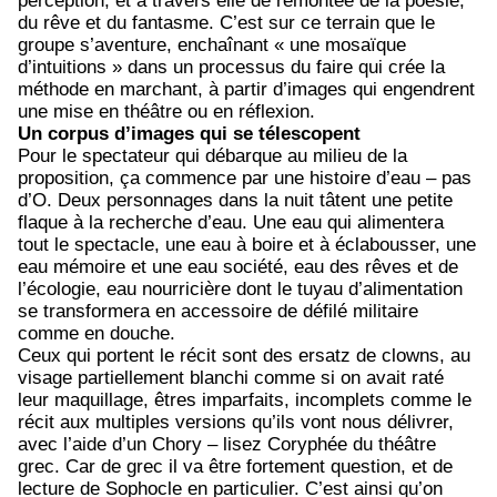
perception, et à travers elle de remontée de la poésie,
du rêve et du fantasme. C’est sur ce terrain que le
groupe s’aventure, enchaînant « une mosaïque
d’intuitions » dans un processus du faire qui crée la
méthode en marchant, à partir d’images qui engendrent
une mise en théâtre ou en réflexion.
Un corpus d’images qui se télescopent
Pour le spectateur qui débarque au milieu de la
proposition, ça commence par une histoire d’eau – pas
d’O. Deux personnages dans la nuit tâtent une petite
flaque à la recherche d’eau. Une eau qui alimentera
tout le spectacle, une eau à boire et à éclabousser, une
eau mémoire et une eau société, eau des rêves et de
l’écologie, eau nourricière dont le tuyau d’alimentation
se transformera en accessoire de défilé militaire
comme en douche.
Ceux qui portent le récit sont des ersatz de clowns, au
visage partiellement blanchi comme si on avait raté
leur maquillage, êtres imparfaits, incomplets comme le
récit aux multiples versions qu’ils vont nous délivrer,
avec l’aide d’un Chory – lisez Coryphée du théâtre
grec. Car de grec il va être fortement question, et de
lecture de Sophocle en particulier. C’est ainsi qu’on