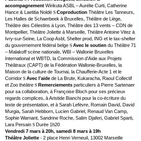
accompagnement
Wirikuta ASBL – Aurélie Curti, Catherine
Hance & Laetitia Noldé
Coproduction
Théâtre Les Tanneurs,
S
Les Halles de Schaerbeek à Bruxelles, Théâtre de Liège,
Théâtre des Célestins à Lyon, Théâtre des 13 vents – CDN de
Montpellier, Théâtre Joliette à Marseille, Théâtre Antoine Vitez à
Ivry-sur-Seine, La Coop Asbl, Shelter prod, ING et le tax-shelter
du gouvernement fédéral belge
Avec le soutien
du Théâtre 71
S
– Malakoff scène nationale, WBI – Wallonie Bruxelles
International et WBTD, la Commission d’Aide aux Projets
Théâtraux (CAPT) de la Fédération Wallonie-Bruxelles, la
Maison de la culture de Tournai, la Chaufferie-Acte 1 et le
Corridor
Avec l’aide
de La Brute, Kukaracha, Raoul Collectif
S
et Zoo théa
tre
Remerciements
particuliers à Pierre Sartenaer
S
pour sa collaboration, à Françoise Bloch pour ses précieux
regards complices, à Aristide Bianchi pour la co-écriture du
texte de présentation, et à Sarah Lefèvre, Romain David, David
Murgia, Sarah Hebborn, Lucien Gabriel, Renaud Van Camp,
Sophie Warnant, Sandrine Roche, Salim Djaferi, Gabriel Sparti,
Lara Persain
Durée 1h20
S
Vendredi 7 mars à 20h, samedi 8 mars à 19h
Théâtre Joliette
- 2 place Henri Verneuil, 13002 Marseille