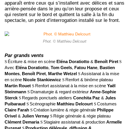
apparaît entre ceux qui s’installent avec délices et sans
arrière-pensée dans le jeu qu’on leur propose et ceux
qui restent sur le bord et quittent la salle à la fin du
spectacle, un point d’interrogation installé sur le front.
Phot. © Matthieu Delcourt
Par grands vents
Écriture & mise en scène
Eléna Doratiotto
&
Benoi
t Piret
S
S
Avec
Eléna Doratiotto
,
Tom Geels
,
Fatou Hane
,
Bastien
Montes
,
Benoi
t Piret
,
Marthe Wetzel
Assistanat à la mise
S
en scène
Nicole Stankiewicz
Renfort & binôme plateau
S
Martin Rouet
Renfort assistanat à la mise en scène
Yaël
S
Steinmann
Dramaturgie & regard extérieur
Anne-Sophie
S
Sterck
Regards ponctuels ateliers
Conchita Paz
&
Jules
S
Puibaraud
Scénographie
Matthieu Delcourt
Costumes
S
S
Claire Farah
Création lumière & régie générale
Philippe
S
Orivel
&
Julien Vernay
Régie générale & régie plateau
S
Clément Demaria
Stagiaire assistanat & production
Armelle
S
Puzenat
Production déléguée, diffusion
&
S