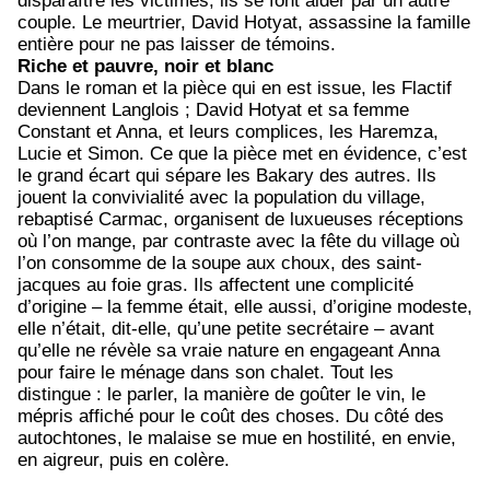
disparaître les victimes, ils se font aider par un autre
couple. Le meurtrier, David Hotyat, assassine la famille
entière pour ne pas laisser de témoins.
Riche et pauvre, noir et blanc
Dans le roman et la pièce qui en est issue, les Flactif
deviennent Langlois ; David Hotyat et sa femme
Constant et Anna, et leurs complices, les Haremza,
Lucie et Simon. Ce que la pièce met en évidence, c’est
le grand écart qui sépare les Bakary des autres. Ils
jouent la convivialité avec la population du village,
rebaptisé Carmac, organisent de luxueuses réceptions
où l’on mange, par contraste avec la fête du village où
l’on consomme de la soupe aux choux, des saint-
jacques au foie gras. Ils affectent une complicité
d’origine – la femme était, elle aussi, d’origine modeste,
elle n’était, dit-elle, qu’une petite secrétaire – avant
qu’elle ne révèle sa vraie nature en engageant Anna
pour faire le ménage dans son chalet. Tout les
distingue : le parler, la manière de goûter le vin, le
mépris affiché pour le coût des choses. Du côté des
autochtones, le malaise se mue en hostilité, en envie,
en aigreur, puis en colère.