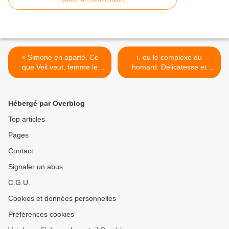
< Simone en aparté. Ce
i. ou le complexe du
que Veil veut, femme le
homard. Délicatesse et
veut…
sensibilité pour parler de la
construction de soi à l’heure
des réseaux sociaux. >
Hébergé par Overblog
Top articles
Pages
Contact
Signaler un abus
C.G.U.
Cookies et données personnelles
Préférences cookies