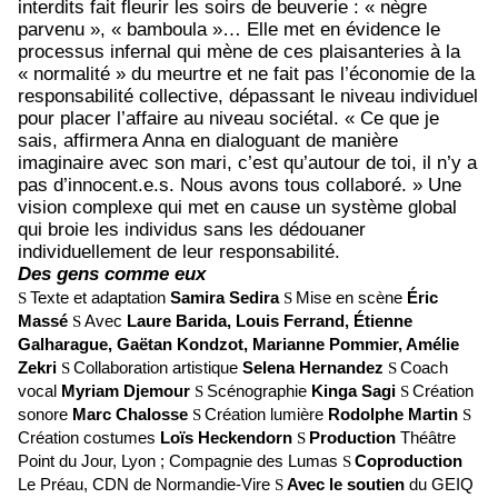
interdits fait fleurir les soirs de beuverie : « nègre
parvenu », « bamboula »… Elle met en évidence le
processus infernal qui mène de ces plaisanteries à la
« normalité » du meurtre et ne fait pas l’économie de la
responsabilité collective, dépassant le niveau individuel
pour placer l’affaire au niveau sociétal. « Ce que je
sais, affirmera Anna en dialoguant de manière
imaginaire avec son mari, c’est qu’autour de toi, il n’y a
pas d’innocent.e.s. Nous avons tous collaboré. » Une
vision complexe qui met en cause un système global
qui broie les individus sans les dédouaner
individuellement de leur responsabilité.
Des gens comme eux
Texte et adaptation
Samira Sedira
Mise en scène
Éric
S
S
Massé
Avec
Laure Barida, Louis Ferrand, Étienne
S
Galharague, Gaëtan Kondzot, Marianne Pommier, Amélie
Zekri
Collaboration artistique
Selena Hernandez
Coach
S
S
vocal
Myriam Djemour
Scénographie
Kinga Sagi
Création
S
S
sonore
Marc Chalosse
Création lumière
Rodolphe Martin
S
S
Création costumes
Loïs Heckendorn
Production
Théâtre
S
Point du Jour, Lyon ; Compagnie des Lumas
Coproduction
S
Le Préau, CDN de Normandie-Vire
Avec le soutien
du GEIQ
S