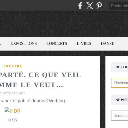
A
EXPOSITIONS
CONCERTS
LIVRES
DANSE
THÉÂTRE
RECH
PARTÉ. CE QUE VEIL
EMME LE VEUT…
8 OCTOBRE 2024
NEWS
ranck et publié depuis Overblog
© DR