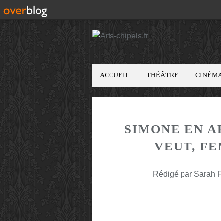
ACCUEIL
THÉÂTRE
CINÉM
SIMONE EN A
VEUT, F
Rédigé par Sarah F