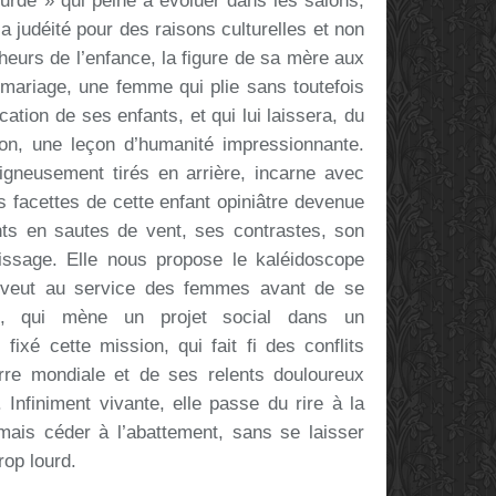
ourde » qui peine à évoluer dans les salons,
 sa judéité pour des raisons culturelles et non
heurs de l’enfance, la figure de sa mère aux
u mariage, une femme qui plie sans toutefois
cation de ses enfants, et qui lui laissera, du
ion, une leçon d’humanité impressionnante.
igneusement tirés en arrière, incarne avec
s facettes de cette enfant opiniâtre devenue
s en sautes de vent, ses contrastes, son
issage. Elle nous propose le kaléidoscope
 veut au service des femmes avant de se
e, qui mène un projet social dans un
ixé cette mission, qui fait fi des conflits
re mondiale et de ses relents douloureux
Infiniment vivante, elle passe du rire à la
amais céder à l’abattement, sans se laisser
rop lourd.