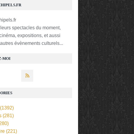
CHIPELS.FR
lleurs spectacles du moment,
 cinéma, expositions, et aussi
t autres évènements culturels...
Z-MOI
ORIES
(1392)
s
(281)
280)
ire
(221)