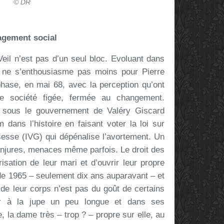
© DR
agement social
il n’est pas d’un seul bloc. Evoluant dans
 ne s’enthousiasme pas moins pour Pierre
ase, en mai 68, avec la perception qu’ont
e société figée, fermée au changement.
 sous le gouvernement de Valéry Giscard
 dans l’histoire en faisant voter la loi sur
ssesse (IVG) qui dépénalise l’avortement. Un
 injures, menaces même parfois. Le droit des
isation de leur mari et d’ouvrir leur propre
e 1965 – seulement dix ans auparavant – et
de leur corps n’est pas du goût de certains
eur à la jupe un peu longue et dans ses
e, la dame très – trop ? – propre sur elle, au