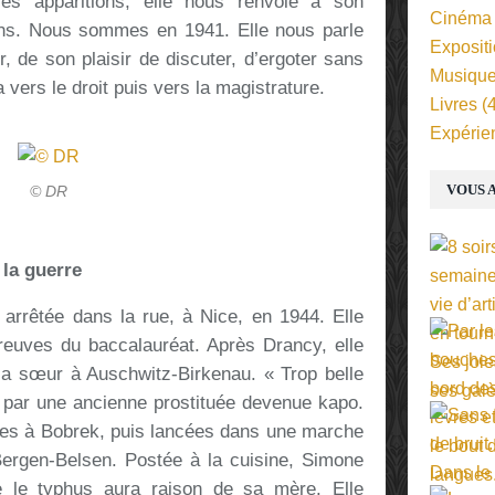
ses apparitions, elle nous renvoie à son
Cinéma
ans. Nous sommes en 1941. Elle nous parle
Exposit
, de son plaisir de discuter, d’ergoter sans
Musiqu
 vers le droit puis vers la magistrature.
Livres
(4
Expérie
VOUS A
© DR
la guerre
t arrêtée dans la rue, à Nice, en 1944. Elle
épreuves du baccalauréat. Après Drancy, elle
a sœur à Auschwitz-Birkenau. « Trop belle
e par une ancienne prostituée devenue kapo.
ées à Bobrek, puis lancées dans une marche
Bergen-Belsen. Postée à la cuisine, Simone
ue le typhus aura raison de sa mère. Elle