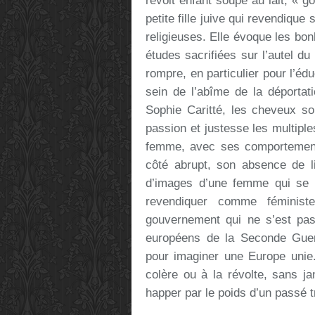
revoit enfant soupe au lait, « g
petite fille juive qui revendique
religieuses. Elle évoque les bon
études sacrifiées sur l’autel d
rompre, en particulier pour l’édu
sein de l’abîme de la déportat
Sophie Caritté, les cheveux so
passion et justesse les multiple
femme, avec ses comportement
côté abrupt, son absence de l
d’images d’une femme qui se
revendiquer comme féminist
gouvernement qui ne s’est pas f
européens de la Seconde Guer
pour imaginer une Europe unie. 
colère ou à la révolte, sans j
happer par le poids d’un passé t