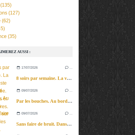
(135)
ions
(127)
e
(62)
5)
nce
(35)
IMEREZ AUSSI :
17/07/2026
…
8 soirs par semaine. La vie d’artiste en tournée. Ses joies et ses galères.
09/07/2026
…
Par les bouches. Au bord des lèvres et sur le bout des langues.
09/07/2026
…
Sans faire de bruit. Dans le microcosme du quotidien, l’exploration théâtrale de la perception sonore.