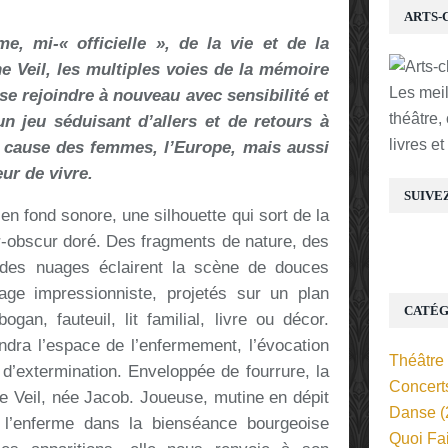
ARTS-
e, mi-« officielle », de la vie et de la
 Veil, les multiples voies de la mémoire
Les mei
 se rejoindre à nouveau avec sensibilité et
théâtre,
n jeu séduisant d’allers et de retours à
livres e
a cause des femmes, l’Europe, mais aussi
ur de vivre.
SUIVE
n fond sonore, une silhouette qui sort de la
r-obscur doré. Des fragments de nature, des
des nuages éclairent la scène de douces
ge impressionniste, projetés sur un plan
CATÉG
ogan, fauteuil, lit familial, livre ou décor.
endra l’espace de l’enfermement, l’évocation
Théâtre
 d’extermination. Enveloppée de fourrure, la
Concert
one Veil, née Jacob. Joueuse, mutine en dépit
Danse
(
 l’enferme dans la bienséance bourgeoise
Quoi Fa