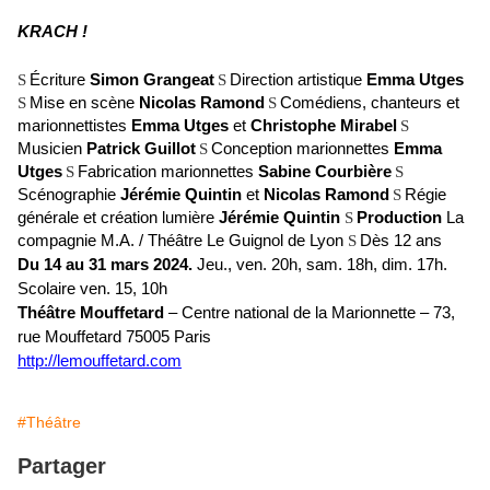
KRACH !
Écriture
Simon Grangeat
Direction artistique
Emma Utges
S
S
Mise en scène
Nicolas Ramond
Comédiens, chanteurs et
S
S
marionnettistes
Emma Utges
et
Christophe Mirabel
S
Musicien
Patrick Guillot
Conception marionnettes
Emma
S
Utges
Fabrication marionnettes
Sabine Courbière
S
S
Scénographie
Jérémie Quintin
et
Nicolas Ramond
Régie
S
générale et création lumière
Jérémie Quintin
Production
La
S
compagnie M.A. / Théâtre Le Guignol de Lyon
Dès 12 ans
S
Du 14 au 31 mars 2024.
Jeu., ven. 20h, sam. 18h, dim. 17h.
Scolaire ven. 15, 10h
Théâtre Mouffetard
– Centre national de la Marionnette – 73,
rue Mouffetard 75005 Paris
http://lemouffetard.com
#Théâtre
Partager