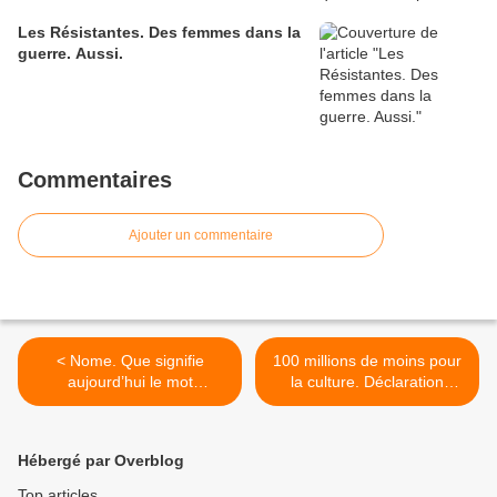
Les Résistantes. Des femmes dans la
guerre. Aussi.
Commentaires
Ajouter un commentaire
< Nome. Que signifie
100 millions de moins pour
aujourd’hui le mot
la culture. Déclaration
«Indépendance» en
commune de la branche du
Guinée-Bissau ? Qu’est
spectacle vivant public sur
devenue la générosité de
les coupes budgétaires >
Hébergé par Overblog
ses élans révolutionnaires ?
Top articles