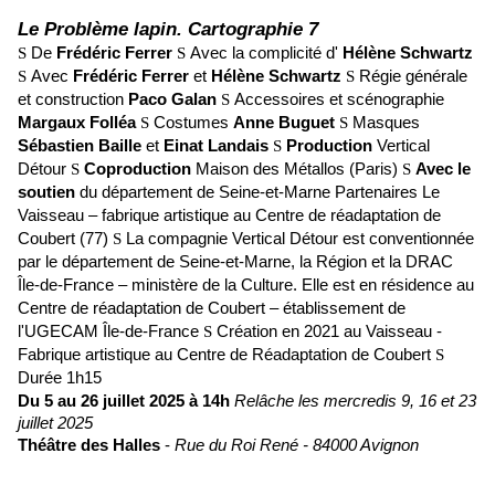
Le Problème lapin. Cartographie 7
De
Frédéric Ferrer
Avec la complicité d'
Hélène Schwartz
S
S
Avec
Frédéric Ferrer
et
Hélène Schwartz
Régie générale
S
S
et construction
Paco Galan
Accessoires et scénographie
S
Margaux Folléa
Costumes
Anne Buguet
Masques
S
S
Sébastien Baille
et
Einat Landais
Production
Vertical
S
Détour
Coproduction
Maison des Métallos (Paris)
Avec le
S
S
soutien
du département de Seine-et-Marne Partenaires Le
Vaisseau – fabrique artistique au Centre de réadaptation de
Coubert (77)
La compagnie Vertical Détour est conventionnée
S
par le département de Seine-et-Marne, la Région et la DRAC
Île-de-France – ministère de la Culture. Elle est en résidence au
Centre de réadaptation de Coubert – établissement de
l'UGECAM Île-de-France
Création en 2021 au Vaisseau -
S
Fabrique artistique au Centre de Réadaptation de Coubert
S
Durée 1h15
Du 5 au 26 juillet 2025 à 14h
Relâche les mercredis 9, 16 et 23
juillet 2025
Théâtre des Halles
-
Rue du Roi René - 84000 Avignon