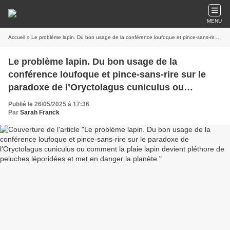
MENU
Accueil
» Le problème lapin. Du bon usage de la conférence loufoque et pince-sans-rire sur le paradoxe de l’Oryctolagus cuniculus ou comment la plaie lapin devient pléthore de peluches léporidées et met en danger la planète.
Le problème lapin. Du bon usage de la
conférence loufoque et pince-sans-rire sur le
paradoxe de l’Oryctolagus cuniculus ou
comment la plaie lapin devient pléthore de
Publié le 26/05/2025 à 17:36
peluches léporidées et met en danger la planète.
Par
Sarah Franck