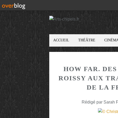
ACCUEIL
THÉÂTRE
CINÉM
HOW FAR. DES
ROISSY AUX T
DE LA 
Rédigé par Sarah F