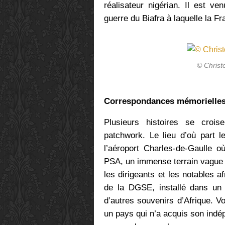
réalisateur nigérian. Il est v
guerre du Biafra à laquelle la Fr
© Chris
Correspondances mémorielle
Plusieurs histoires se croi
patchwork. Le lieu d’où part l
l’aéroport Charles-de-Gaulle o
PSA, un immense terrain vague o
les dirigeants et les notables a
de la DGSE, installé dans un a
d’autres souvenirs d’Afrique. Vo
un pays qui n’a acquis son indép