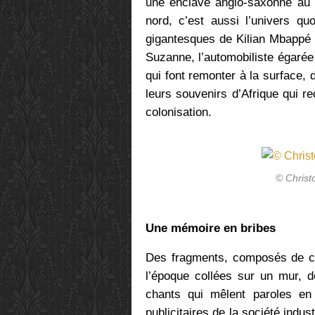
une enclave anglo-saxonne au 
nord, c’est aussi l’univers quo
gigantesques de Kilian Mbappé en
Suzanne, l’automobiliste égarée 
qui font remonter
à la surface, 
leurs souvenirs d’Afrique qui 
colonisation.
© Chris
Une mémoire en bribes
Des fragments, composés de car
l’époque collées sur un mur, d
chants qui mêlent paroles en
publicitaires de la société indus