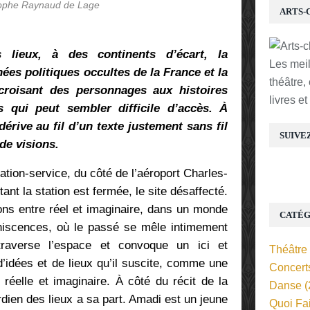
tophe Raynaud de Lage
ARTS-
lieux, à des continents d’écart, la
Les mei
nées politiques occultes de la France et la
théâtre,
 croisant des personnages aux histoires
livres e
s qui peut sembler difficile d’accès. À
dérive au fil d’un texte justement sans fil
SUIVE
de visions.
tion-service, du côté de l’aéroport Charles-
rtant la station est fermée, le site désaffecté.
ons entre réel et imaginaire, dans un monde
CATÉG
miniscences, où le passé se mêle intimement
raverse l’espace et convoque un ici et
Théâtre
d’idées et de lieux qu’il suscite, comme une
Concert
 réelle et imaginaire. À côté du récit de la
Danse
(
ardien des lieux a sa part. Amadi est un jeune
Quoi Fa