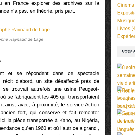
enu en France explorer des archives sur la
Cinéma
ance n’a pas, en théorie, pris part.
Exposit
Musiqu
Livres
(4
Expérie
tophe Raynaud de Lage
VOUS A
s
sent et se répondent dans ce spectacle
e récit d’abord, un site désaffecté près de
ù se trouvait autrefois une usine Peugeot-
ù se fabriquaient les 405 qui transportaient
fricains, avec, à proximité, le service Action
ncien fort, qui conserve et fait remonter
ici la pièce transportée à Kano, au Nigéria,
endance qu’en 1960 et où l’autrice a grandi,