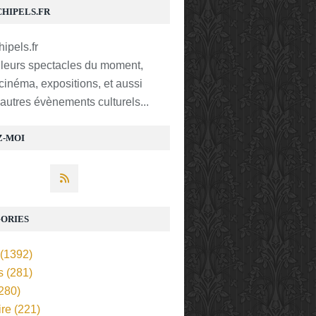
CHIPELS.FR
lleurs spectacles du moment,
 cinéma, expositions, et aussi
t autres évènements culturels...
Z-MOI
ORIES
(1392)
s
(281)
280)
ire
(221)