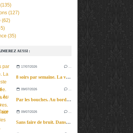
(135)
ions
(127)
e
(62)
5)
nce
(35)
IMEREZ AUSSI :
17/07/2026
…
8 soirs par semaine. La vie d’artiste en tournée. Ses joies et ses galères.
09/07/2026
…
Par les bouches. Au bord des lèvres et sur le bout des langues.
09/07/2026
…
Sans faire de bruit. Dans le microcosme du quotidien, l’exploration théâtrale de la perception sonore.