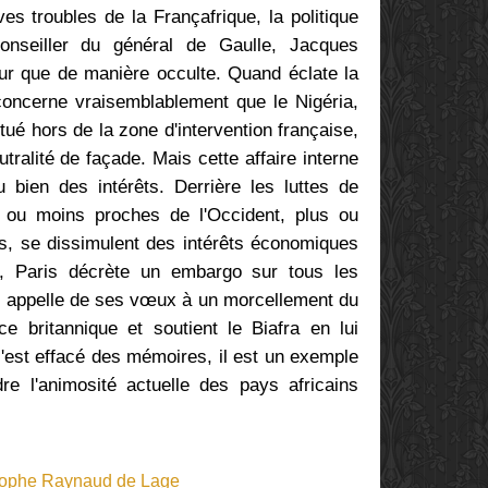
s troubles de la Françafrique, la politique
conseiller du général de Gaulle, Jacques
our que de manière occulte.
Quand éclate la
 concerne vraisemblablement que le Nigéria,
ué hors de la zone d'intervention française,
utralité de façade.
Mais cette affaire interne
u bien des intérêts.
Derrière les luttes de
 ou moins proches de l'Occident, plus ou
és, se dissimulent des intérêts économiques
nt, Paris décrète un embargo sur tous les
lle appelle de ses vœux à un morcellement du
nce britannique et soutient le Biafra en lui
s'est effacé des mémoires, il est un exemple
e l'animosité actuelle des pays africains