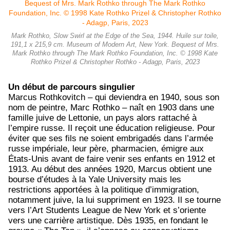
Mark Rothko, Slow Swirl at the Edge of the Sea, 1944. Huile sur toile,
191,1 x 215,9 cm. Museum of Modern Art, New York. Bequest of Mrs.
Mark Rothko through The Mark Rothko Foundation, Inc. © 1998 Kate
Rothko Prizel & Christopher Rothko - Adagp, Paris, 2023
Un début de parcours singulier
Marcus Rothkovitch – qui deviendra en 1940, sous son
nom de peintre, Marc Rothko – naît en 1903 dans une
famille juive de Lettonie, un pays alors rattaché à
l’empire russe. Il reçoit une éducation religieuse. Pour
éviter que ses fils ne soient embrigadés dans l’armée
russe impériale, leur père, pharmacien, émigre aux
États-Unis avant de faire venir ses enfants en 1912 et
1913. Au début des années 1920, Marcus obtient une
bourse d’études à la Yale University mais les
restrictions apportées à la politique d’immigration,
notamment juive, la lui suppriment en 1923. Il se tourne
vers l’Art Students League de New York et s’oriente
vers une carrière artistique. Dès 1935, en fondant le