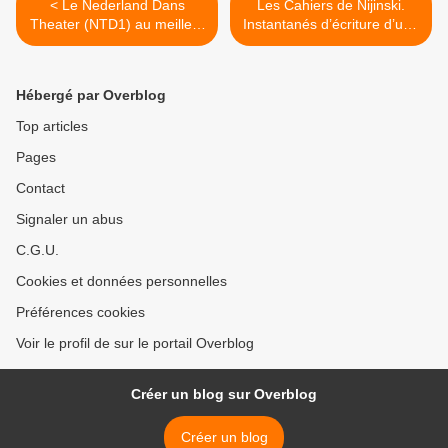
< Le Nederland Dans
Les Cahiers de Nijinski.
Theater (NTD1) au meilleur
Instantanés d’écriture d’une
de sa forme avec Tao Ye et
raison qui sombre. >
Sharon Eyal.
Hébergé par Overblog
Top articles
Pages
Contact
Signaler un abus
C.G.U.
Cookies et données personnelles
Préférences cookies
Voir le profil de sur le portail Overblog
Créer un blog sur Overblog
Créer un blog