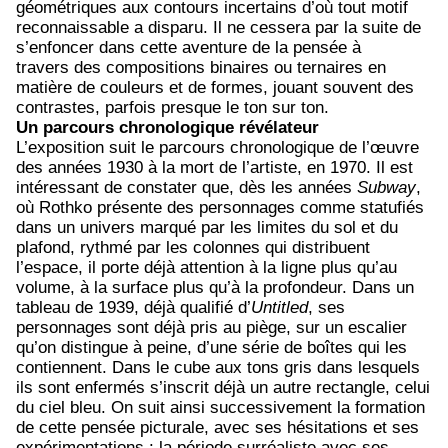
géométriques aux contours incertains d’où tout motif
reconnaissable a disparu. Il ne cessera par la suite de
s’enfoncer dans cette aventure de la pensée à
travers des compositions binaires ou ternaires en
matière de couleurs et de formes, jouant souvent des
contrastes, parfois presque le ton sur ton.
Un parcours chronologique révélateur
L’exposition suit le parcours chronologique de l’œuvre
des années 1930 à la mort de l’artiste, en 1970. Il est
intéressant de constater que, dès les années
Subway
,
où Rothko présente des personnages comme statufiés
dans un univers marqué par les limites du sol et du
plafond, rythmé par les colonnes qui distribuent
l’espace, il porte déjà attention à la ligne plus qu’au
volume, à la surface plus qu’à la profondeur. Dans un
tableau de 1939, déjà qualifié d’
Untitled
, ses
personnages sont déjà pris au piège, sur un escalier
qu’on distingue à peine, d’une série de boîtes qui les
contiennent. Dans le cube aux tons gris dans lesquels
ils sont enfermés s’inscrit déjà un autre rectangle, celui
du ciel bleu. On suit ainsi successivement la formation
de cette pensée picturale, avec ses hésitations et ses
expérimentations : la période surréaliste avec ses