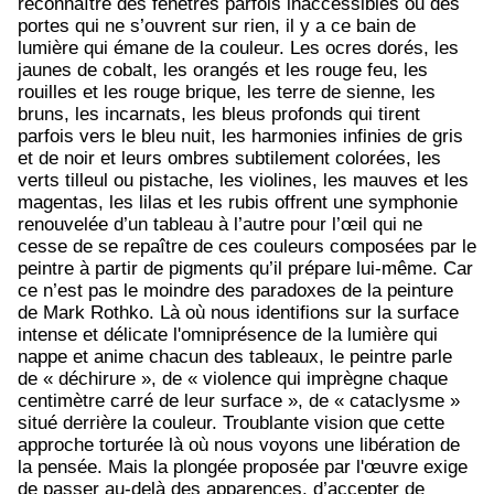
reconnaître des fenêtres parfois inaccessibles ou des
portes qui ne s’ouvrent sur rien, il y a ce bain de
lumière qui émane de la couleur. Les ocres dorés, les
jaunes de cobalt, les orangés et les rouge feu, les
rouilles et les rouge brique, les terre de sienne, les
bruns, les incarnats, les bleus profonds qui tirent
parfois vers le bleu nuit, les harmonies infinies de gris
et de noir et leurs ombres subtilement colorées, les
verts tilleul ou pistache, les violines, les mauves et les
magentas, les lilas et les rubis offrent une symphonie
renouvelée d’un tableau à l’autre pour l’œil qui ne
cesse de se repaître de ces couleurs composées par le
peintre à partir de pigments qu’il prépare lui-même. Car
ce n’est pas le moindre des paradoxes de la peinture
de Mark Rothko. Là où nous identifions sur la surface
intense et délicate l'omniprésence de la lumière qui
nappe et anime chacun des tableaux, le peintre parle
de « déchirure », de « violence qui imprègne chaque
centimètre carré de leur surface », de « cataclysme »
situé derrière la couleur. Troublante vision que cette
approche torturée là où nous voyons une libération de
la pensée. Mais la plongée proposée par l'œuvre
exige
de passer au-delà des apparences, d’accepter de