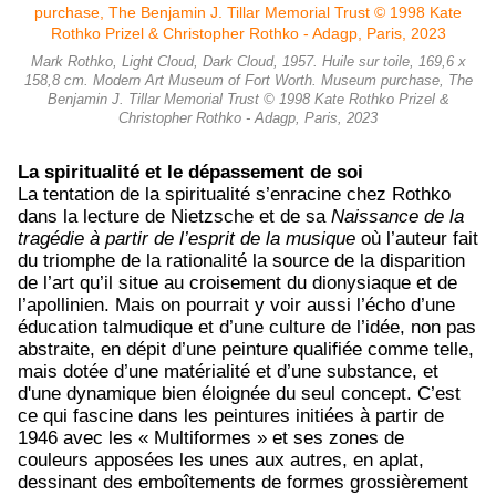
Mark Rothko, Light Cloud, Dark Cloud, 1957. Huile sur toile, 169,6 x
158,8 cm. Modern Art Museum of Fort Worth. Museum purchase, The
Benjamin J. Tillar Memorial Trust © 1998 Kate Rothko Prizel &
Christopher Rothko - Adagp, Paris, 2023
La spiritualité et le dépassement de soi
La tentation de la spiritualité s’enracine chez Rothko
dans la lecture de Nietzsche et de sa
Naissance de la
tragédie à partir de l’esprit de la musique
où l’auteur fait
du triomphe de la rationalité la source de la disparition
de l’art qu’il situe au croisement du dionysiaque et de
l’apollinien. Mais on pourrait y voir aussi l’écho d’une
éducation talmudique et d’une culture de l’idée, non pas
abstraite, en dépit d’une peinture qualifiée comme telle,
mais dotée d’une matérialité et d’une substance, et
d'une dynamique bien éloignée du seul concept. C’est
ce qui fascine dans les peintures initiées à partir de
1946 avec les « Multiformes » et ses zones de
couleurs apposées les unes aux autres, en aplat,
dessinant des emboîtements de formes grossièrement