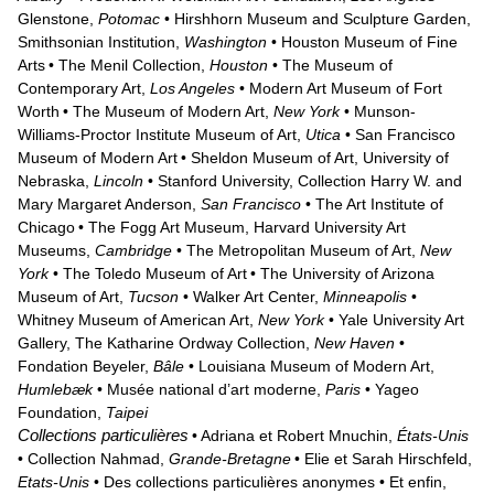
Glenstone,
Potomac
• Hirshhorn Museum and Sculpture Garden,
Smithsonian Institution,
Washington
• Houston Museum of Fine
Arts
• The Menil Collection,
Houston
• The Museum of
Contemporary Art,
Los Angeles
• Modern Art Museum of Fort
Worth
• The Museum of Modern Art,
New York
• Munson-
Williams-Proctor Institute Museum of Art,
Utica
• San Francisco
Museum of Modern Art
• Sheldon Museum of Art, University of
Nebraska,
Lincoln
• Stanford University, Collection Harry W. and
Mary Margaret Anderson,
San Francisco
• The Art Institute of
Chicago
• The Fogg Art Museum, Harvard University Art
Museums,
Cambridge
• The Metropolitan Museum of Art,
New
York
• The Toledo Museum of Art
• The University of Arizona
Museum of Art,
Tucson
• Walker Art Center,
Minneapolis
•
Whitney Museum of American Art,
New York
• Yale University Art
Gallery, The Katharine Ordway Collection,
New Haven
•
Fondation Beyeler,
Bâle
• Louisiana Museum of Modern Art,
Humlebæk
• Musée national d’art moderne,
Paris
• Yageo
Foundation,
Taipei
Collections particulières
• Adriana et Robert Mnuchin,
États-Unis
• Collection Nahmad,
Grande-Bretagne
• Elie et Sarah Hirschfeld,
Etats-Unis
• Des collections particulières anonymes • Et enfin,