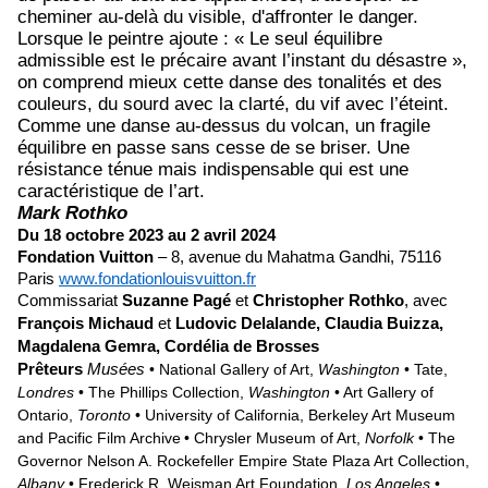
cheminer au-delà du visible, d'affronter le danger.
Lorsque le peintre ajoute : « Le seul équilibre
admissible est le précaire avant l’instant du désastre »,
on comprend mieux cette danse des tonalités et des
couleurs, du sourd avec la clarté, du vif avec l’éteint.
Comme une danse au-dessus du volcan, un fragile
équilibre en passe sans cesse de se briser. Une
résistance ténue mais indispensable qui est une
caractéristique de l’art.
Mark Rothko
Du 18 octobre 2023 au 2 avril 2024
Fondation Vuitton
– 8, avenue du Mahatma Gandhi, 75116
Paris
www.fondationlouisvuitton.fr
Commissariat
Suzanne Pagé
et
Christopher Rothko
, avec
François Michaud
et
Ludovic Delalande, Claudia Buizza,
Magdalena Gemra, Cordélia de Brosses
Prêteurs
Musées
• National Gallery of Art,
Washington
• Tate,
Londres
• The Phillips Collection,
Washington
• Art Gallery of
Ontario,
Toronto
• University of California, Berkeley Art Museum
and Pacific Film Archive
• Chrysler Museum of Art,
Norfolk
• The
Governor Nelson A. Rockefeller Empire State Plaza Art Collection,
Albany
• Frederick R. Weisman Art Foundation,
Los Angeles
•