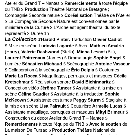
Atelier du Grand T – Nantes
S
Remerciements
à toute l’équipe
du TNB
S
Production
Théâtre National de Bretagne ;
Compagnie Seconde nature
S
Coréalisation
Théâtre de l’Atelier
S
La Compagnie Seconde Nature est conventionnée par le
ministère de la Culture
S
L’Arche est agent théâtral du texte
représenté́
S
Durée 1h
La Collection
d’
Harold Pinter.
Traduction
Olivier Cadiot
S
Mise en scène
Ludovic Lagarde
S
Avec
Mathieu Amalric
(Harry),
Valérie Dashwood
(Stella),
Micha Lescot
(Bill),
Laurent Poitrenaux
(James)
S
Dramaturgie
Sophie Engel
S
Lumière
Sébastien
Michaud
S
Scénographie
Antoine Vasseur
S
Collaboration à la scénographie
Éric Delpla
S
Costumes
Marie La Rocca
S
Maquillages, perruques et masques
Cécile
Kretschmar
S
Réalisation sonore
David Bichindaritz
S
Conception vidéo
Jérôme Tuncer
S
Assistante à la mise en
scène
Céline
Gaudier
S
Assistante à la traduction
Sophie
McKeown
S
Assistante costumes
Peggy Sturm
S
Stagiaire à
la mise en scène
Lisa Pairault
S
Couturière
Armelle Lucas
S
Assistante maquillage, perruques et masques
Mityl Brimeur
S
Construction du décor Atelier du Grand T – Nantes
S
Remerciements
à toute l’équipe du TNB
S
Avec le soutien
de
La maison De Fursac
S
Production
Théâtre National de