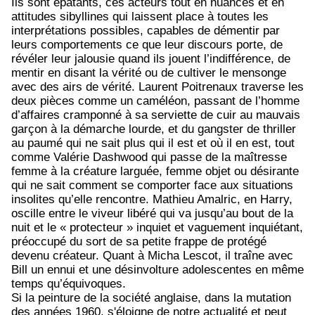
Ils sont épatants, ces acteurs tout en nuances et en
attitudes sibyllines qui laissent place à toutes les
interprétations possibles, capables de démentir par
leurs comportements ce que leur discours porte, de
révéler leur jalousie quand ils jouent l’indifférence, de
mentir en disant la vérité ou de cultiver le mensonge
avec des airs de vérité. Laurent Poitrenaux traverse les
deux pièces comme un caméléon, passant de l’homme
d’affaires cramponné à sa serviette de cuir au mauvais
garçon à la démarche lourde, et du gangster de thriller
au paumé qui ne sait plus qui il est et où il en est, tout
comme Valérie Dashwood qui passe de la maîtresse
femme à la créature larguée, femme objet ou désirante
qui ne sait comment se comporter face aux situations
insolites qu’elle rencontre. Mathieu Amalric, en Harry,
oscille entre le viveur libéré qui va jusqu’au bout de la
nuit et le « protecteur » inquiet et vaguement inquiétant,
préoccupé du sort de sa petite frappe de protégé
devenu créateur. Quant à Micha Lescot, il traîne avec
Bill un ennui et une désinvolture adolescentes en même
temps qu’équivoques.
Si la peinture de la société anglaise, dans la mutation
des années 1960, s'éloigne de notre actualité et peut