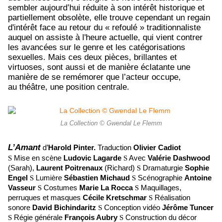
sembler aujourd’hui réduite à son intérêt historique et
partiellement obsolète, elle trouve cependant un regain
d'intérêt face au retour du « refoulé » traditionnaliste
auquel on assiste à l'heure actuelle, qui vient contrer
les avancées sur le genre et les catégorisations
sexuelles. Mais ces deux pièces, brillantes et
virtuoses, sont aussi et de manière éclatante une
manière de se remémorer que l’acteur occupe,
au théâtre, une position centrale.
La Collection © Gwendal Le Flemm
L’Amant
d’
Harold Pinter.
Traduction
Olivier Cadiot
S
Mise en scène
Ludovic Lagarde
S
Avec
Valérie Dashwood
(Sarah),
Laurent Poitrenaux
(Richard)
S
Dramaturgie
Sophie
Engel
S
Lumière
Sébastien
Michaud
S
Scénographie
Antoine
Vasseur
S
Costumes
Marie La Rocca
S
Maquillages,
perruques et masques
Cécile Kretschmar
S
Réalisation
sonore
David Bichindaritz
S
Conception vidéo
Jérôme Tuncer
S
Régie générale
François Aubry
S
Construction du décor