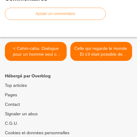
Ajouter un commentaire
< Cahin-caha. Dialogue
Celle qui regarde le monde.
pour un homme seul ou
Et s’il était possible de
monologue à deux ou par
conjuguer demain au futur
quoi on commence et par
? >
quoi on finit ?
Hébergé par Overblog
Top articles
Pages
Contact
Signaler un abus
C.G.U.
Cookies et données personnelles