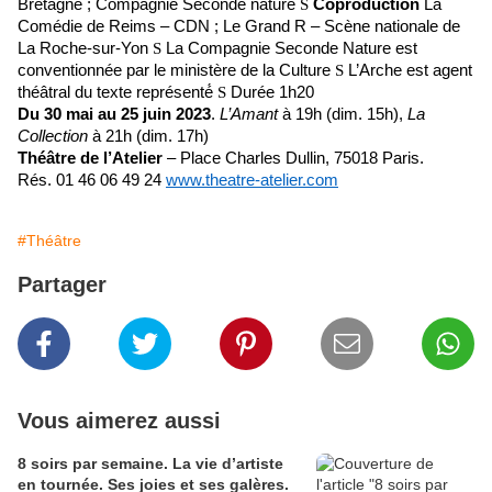
Bretagne ; Compagnie Seconde nature
S
Coproduction
La
Comédie de Reims – CDN ; Le Grand R – Scène nationale de
La Roche-sur-Yon
S
La Compagnie Seconde Nature est
conventionnée par le ministère de la Culture
S
L’Arche est agent
théâtral du texte représenté́
S
Durée 1h20
Du 30 mai au 25 juin 2023
.
L’Amant
à 19h (dim. 15h),
La
Collection
à 21h (dim. 17h)
Théâtre de l’Atelier
– Place Charles Dullin, 75018 Paris.
Rés. 01 46 06 49 24
www.theatre-atelier.com
#Théâtre
Partager
Vous aimerez aussi
8 soirs par semaine. La vie d’artiste
en tournée. Ses joies et ses galères.