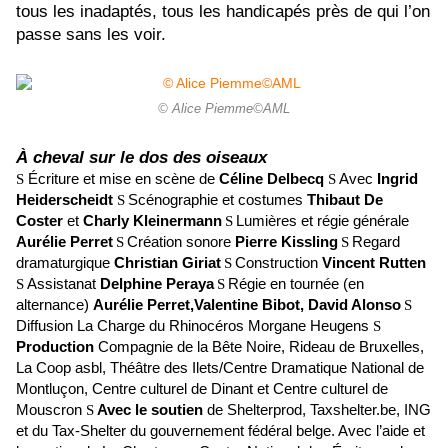
tous les inadaptés, tous les handicapés près de qui l’on
passe sans les voir.
© Alice Piemme©AML
À cheval sur le dos des oiseaux
S
Écriture et mise en scène de
Céline Delbecq
S
Avec
Ingrid
Heiderscheidt
S
Scénographie et costumes
Thibaut De
Coster
et
Charly Kleinermann
S
Lumières et régie générale
Aurélie Perret
S
Création sonore
Pierre Kissling
S
Regard
dramaturgique
Christian Giriat
S
Construction
Vincent Rutten
S
Assistanat
Delphine Peraya
S
Régie en tournée (en
alternance)
Aurélie Perret,Valentine Bibot, David Alonso
S
Diffusion La Charge du Rhinocéros Morgane Heugens
S
Production
Compagnie de la Bête Noire, Rideau de Bruxelles,
La Coop asbl, Théâtre des Ilets/Centre Dramatique National de
Montluçon, Centre culturel de Dinant et Centre culturel de
Mouscron
S
Avec le soutien
de Shelterprod, Taxshelter.be, ING
et du Tax-Shelter du gouvernement fédéral belge. Avec l’aide et