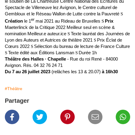
le soutien de La Chartreuse Centre National des Écritures du
Spectacle de Villeneuve lez Avignon, le Centre culturel de
Gembloux et le Réseau Wallon de Lutte contre la Pauvreté
S
er
Création
le 1
mai 2021 au Rideau de Bruxelles
S
Prix
Maeterlinck de la Critique 2022 Meilleur seul en scène &
nomination Meilleur.e auteur.ice
S
Texte lauréat des Journées de
Lyon des Auteurs et Autrices de théâtre 2021
S
Prix Éclat de
Cœurs 2022
S
Sélection du bureau de lecture de France Culture
S
Texte édité aux Éditions Lansman
S
Durée 1h
Théâtre des Halles · Chapelle
- Rue du roi René - 84000
Avignon. Rés. 04 32 76 24 71
Du 7 au 26 juillet 2023
(relâches les 13 & 20.07)
à 16h30
#Théâtre
Partager