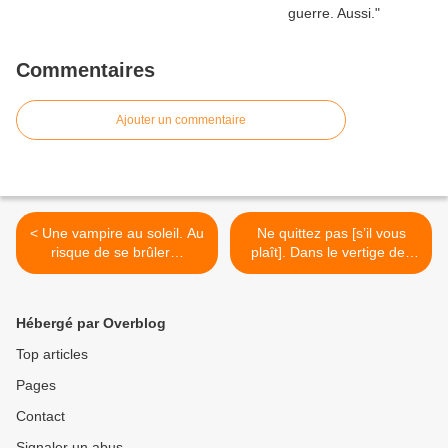
Commentaires
Ajouter un commentaire
< Une vampire au soleil. Au
Ne quittez pas [s’il vous
risque de se brûler…
plaît]. Dans le vertige des
communications tronquées.
>
Hébergé par Overblog
Top articles
Pages
Contact
Signaler un abus