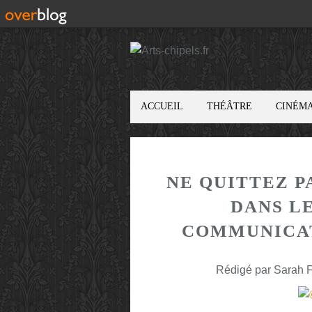
ACCUEIL
THÉÂTRE
CINÉM
NE QUITTEZ PA
DANS L
COMMUNICAT
Rédigé par Sarah F