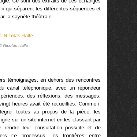
logie. Ce sont des extraits de ces échanges
 » qui séparent les différentes séquences et
ar la saynète théâtrale.
© Nicolas Halle
ers témoignages, en dehors des rencontres
du canal téléphonique, avec un répondeur
xpériences, des réflexions, des messages,
ingt heures avait été recueillies. Comme il
ntégrer toutes au propos de la pièce, les
igne sur un site internet en les classant par
e rendre leur consultation possible et de
vers ce processus, les frontières entre