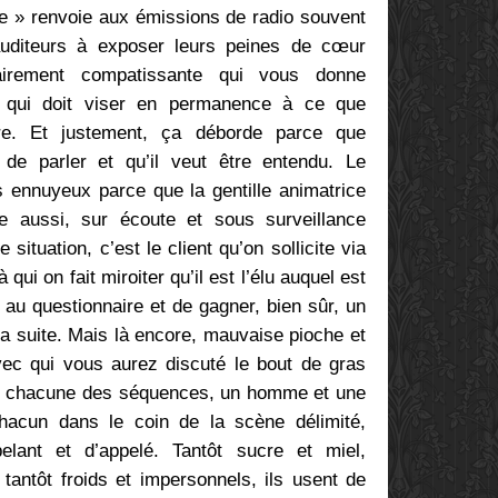
te » renvoie aux émissions de radio souvent
auditeurs à exposer leurs peines de cœur
airement compatissante qui vous donne
s qui doit viser en permanence à ce que
dre. Et justement, ça déborde parce que
n de parler et qu’il veut être entendu. Le
s ennuyeux parce que la gentille animatrice
e aussi, sur écoute et sous surveillance
situation, c’est le client qu’on sollicite via
ui on fait miroiter qu’il est l’élu auquel est
e au questionnaire et de gagner, bien sûr, un
la suite. Mais là encore, mauvaise pioche et
vec qui vous aurez discuté le bout de gras
ns chacune des séquences, un homme et une
hacun dans le coin de la scène délimité,
pelant et d’appelé. Tantôt sucre et miel,
 tantôt froids et impersonnels, ils usent de