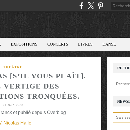
A
EXPOSITIONS
CONCERTS
LIVRES
DANSE
THÉÂTRE
RECH
S [S’IL VOUS PLAÎT].
E VERTIGE DES
IONS TRONQUÉES.
NEWS
21 JUIN 2023
ranck et publié depuis Overblog