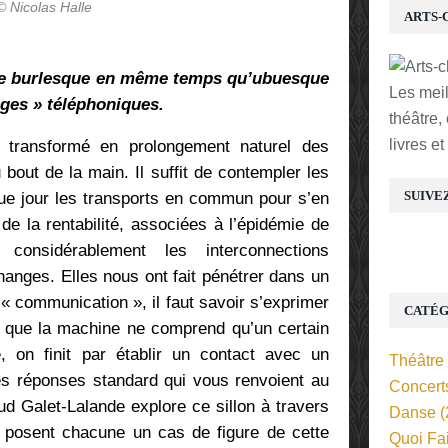
© Nicolas Halle
ARTS-
 burlesque en même temps qu’ubuesque
Les mei
nges » téléphoniques.
théâtre,
livres e
i transformé en prolongement naturel des
bout de la main. Il suffit de contempler les
SUIVE
e jour les transports en commun pour s’en
de la rentabilité, associées à l’épidémie de
considérablement les interconnections
hanges. Elles nous ont fait pénétrer dans un
 communication », il faut savoir s’exprimer
CATÉG
 que la machine ne comprend qu’un certain
, on finit par établir un contact avec un
Théâtre
es réponses standard qui vous renvoient au
Concert
ud Galet-Lalande explore ce sillon à travers
Danse
(
ui posent chacune un cas de figure de cette
Quoi Fa