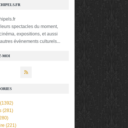
CHIPELS.FR
lleurs spectacles du moment,
 cinéma, expositions, et aussi
t autres évènements culturels...
Z-MOI
ORIES
(1392)
s
(281)
280)
ire
(221)