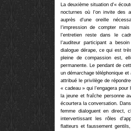
La deuxième situation d’« écou
nocturnes où l’on invite des 
auprès d’une oreille nécess
l’impression de compter mai
l’entretien reste dans le ca
l’auditeur participant a besoi
dialogue dérape, ce qui est trè
pleine de compassion est, ell
permanente. Le pendant de cette 
un démarchage téléphonique et à q
attribué le privilège de répondr
« cadeau » qui l’engagera pour 
la jeune et fraîche personne a
écourtera la conversation. Da
femme dialoguent en direct, c
intervertissant les rôles d’ap
flatteurs et faussement gentils,