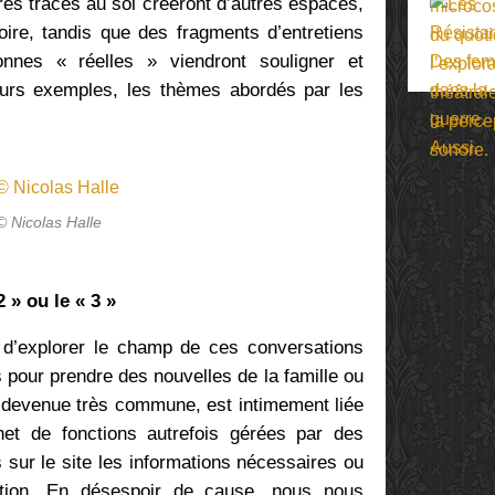
res tracés au sol créeront d’autres espaces,
oire, tandis que des fragments d’entretiens
nnes « réelles » viendront souligner et
eurs exemples, les thèmes abordés par les
© Nicolas Halle
2 » ou le « 3 »
e d’explorer le champ de ces conversations
s pour prendre des nouvelles de la famille ou
, devenue très commune, est intimement liée
rnet de fonctions autrefois gérées par des
 sur le site les informations nécessaires ou
mation. En désespoir de cause, nous nous