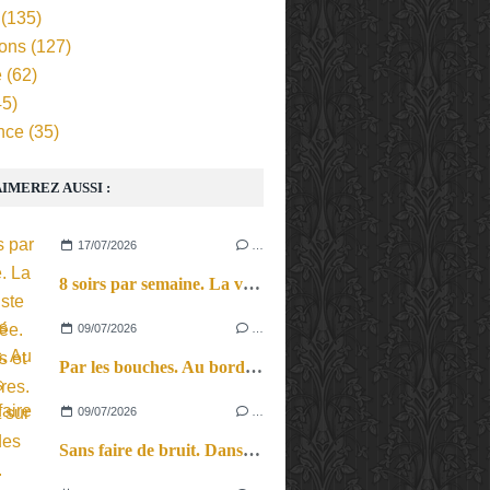
(135)
ions
(127)
e
(62)
5)
nce
(35)
IMEREZ AUSSI :
17/07/2026
…
8 soirs par semaine. La vie d’artiste en tournée. Ses joies et ses galères.
09/07/2026
…
Par les bouches. Au bord des lèvres et sur le bout des langues.
09/07/2026
…
Sans faire de bruit. Dans le microcosme du quotidien, l’exploration théâtrale de la perception sonore.