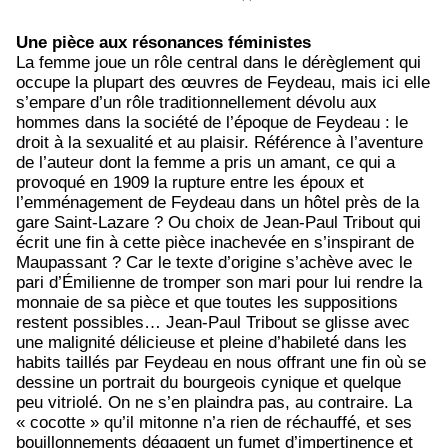
Une pièce aux résonances féministes
La femme joue un rôle central dans le dérèglement qui
occupe la plupart des œuvres de Feydeau, mais ici elle
s’empare d’un rôle traditionnellement dévolu aux
hommes dans la société de l’époque de Feydeau : le
droit à la sexualité et au plaisir. Référence à l’aventure
de l’auteur dont la femme a pris un amant, ce qui a
provoqué en 1909 la rupture entre les époux et
l’emménagement de Feydeau dans un hôtel près de la
gare Saint-Lazare ? Ou choix de Jean-Paul Tribout qui
écrit une fin à cette pièce inachevée en s’inspirant de
Maupassant ? Car le texte d’origine s’achève avec le
pari d’Émilienne de tromper son mari pour lui rendre la
monnaie de sa pièce et que toutes les suppositions
restent possibles… Jean-Paul Tribout se glisse avec
une malignité délicieuse et pleine d’habileté dans les
habits taillés par Feydeau en nous offrant une fin où se
dessine un portrait du bourgeois cynique et quelque
peu vitriolé. On ne s’en plaindra pas, au contraire. La
« cocotte » qu’il mitonne n’a rien de réchauffé, et ses
bouillonnements dégagent un fumet d’impertinence et