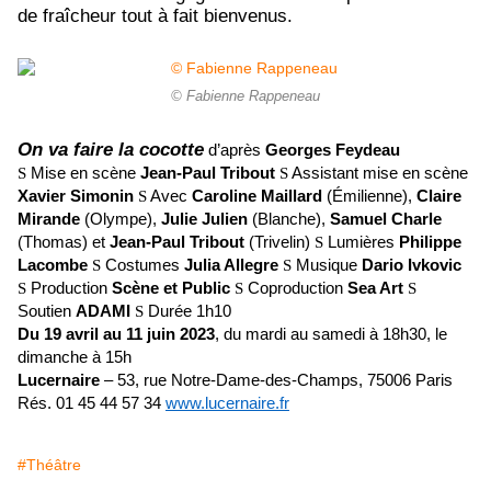
de fraîcheur tout à fait bienvenus.
© Fabienne Rappeneau
On va faire la cocotte
d’après
Georges Feydeau
S
Mise en scène
Jean-Paul Tribout
S
Assistant mise en scène
Xavier Simonin
S
Avec
Caroline Maillard
(
Émilienne
),
Claire
Mirande
(Olympe),
Julie Julien
(Blanche),
Samuel Charle
(Thomas)
et
Jean-Paul Tribout
(Trivelin)
S
Lumières
Philippe
Lacombe
S
Costumes
Julia Allegre
S
Musique
Dario Ivkovic
S
Production
Scène et Public
S
Coproduction
Sea Art
S
Soutien
ADAMI
S
Durée 1h10
Du 19 avril au 11 juin 2023
, du mardi au samedi à 18h30, le
dimanche à 15h
Lucernaire
– 53, rue Notre-Dame-des-Champs, 75006 Paris
Rés. 01 45 44 57 34
www.lucernaire.fr
#Théâtre