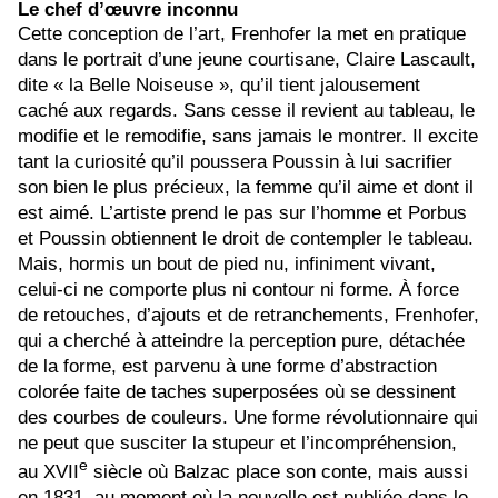
Le chef d’œuvre inconnu
Cette conception de l’art, Frenhofer la met en pratique
dans le portrait d’une jeune courtisane, Claire Lascault,
dite « la Belle Noiseuse », qu’il tient jalousement
caché aux regards. Sans cesse il revient au tableau, le
modifie et le remodifie, sans jamais le montrer. Il excite
tant la curiosité qu’il poussera Poussin à lui sacrifier
son bien le plus précieux, la femme qu’il aime et dont il
est aimé. L’artiste prend le pas sur l’homme et Porbus
et Poussin obtiennent le droit de contempler le tableau.
Mais, hormis un bout de pied nu, infiniment vivant,
celui-ci ne comporte plus ni contour ni forme. À force
de retouches, d’ajouts et de retranchements, Frenhofer,
qui a cherché à atteindre la perception pure, détachée
de la forme, est parvenu à une forme d’abstraction
colorée faite de taches superposées où se dessinent
des courbes de couleurs. Une forme révolutionnaire qui
ne peut que susciter la stupeur et l’incompréhension,
e
au XVII
siècle où Balzac place son conte, mais aussi
en 1831, au moment où la nouvelle est publiée dans le