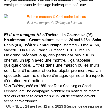
comique, maniant le décalage burlesque et poétique.
Et il me mangea © Christophe Loiseau
Et il me mangea
,
Vélo Théâtre -
La Courneuve (93),
Houdremont – Centre culturel,
samedi
20
mai à 16h ;
Saint-
Denis (93),
Théâtre Gérard Philipe,
mercredi
31
mai à 15h,
samedi
3
juin à 16h.
France - Création 2010.
Durée 1h
Un grand méchant loup, des petits cailloux sur un
chemin, un lapin avec une montre... ça rappelle
quelque chose. Entrez dans une maison où les murs
sont faits d’histoires et où les objets prennent vie. Un
spectacle comme un livre d’images qui nous transporte
d’émotion en émotion.
Vélo Théâtre
, créé en 1981 par Tania Castaing et Charlot
Lemoine, est une compagnie pionnière en matière de théâtre
d’objets et dispose désormais d’un lieu de création devenu
scène conventionnée.
TOURNÉE
: 24 avril au 12 mai 2023
(Résidence de reprise à