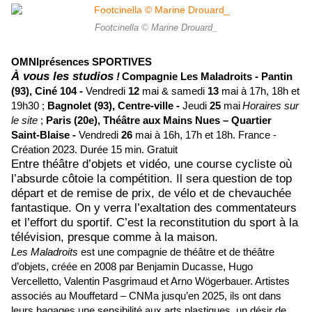
Footcinella © Marine Drouard_
OMNIprésences SPORTIVES
À vous les studios
!
Compagnie Les Maladroits -
Pantin
(93),
Ciné 104 -
Vendredi
12
mai & samedi
13
mai à 17h, 18h et
19h30 ;
Bagnolet (93),
Centre-ville
-
Jeudi
25
mai
Horaires sur
le site
;
Paris (20e),
Théâtre aux Mains Nues – Quartier
Saint-Blaise -
Vendredi
26
mai à 16h, 17h et 18h.
France -
Création 2023.
Durée 15 min. Gratuit
Entre théâtre d’objets et vidéo, une course cycliste où
l’absurde côtoie la compétition. Il sera question de top
départ et de remise de prix, de vélo et de chevauchée
fantastique. On y verra l’exaltation des commentateurs
et l’effort du sportif. C’est la reconstitution du sport à la
télévision, presque comme à la maison.
Les Maladroits
est une compagnie de théâtre et de théâtre
d’objets, créée en 2008 par Benjamin Ducasse, Hugo
Vercelletto, Valentin Pasgrimaud et Arno Wögerbauer. Artistes
associés au Mouffetard – CNMa jusqu’en 2025, ils ont dans
leurs bagages une sensibilité aux arts plastiques, un désir de