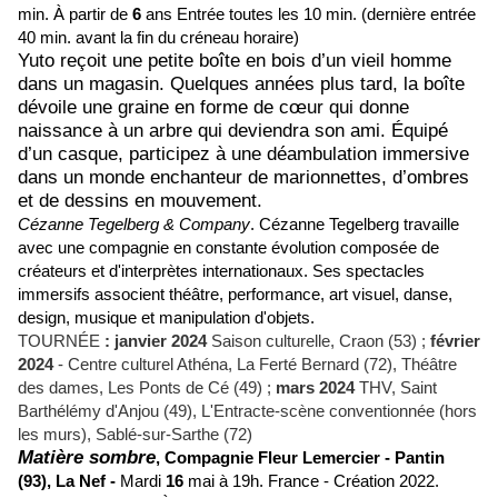
min. À partir de
6
ans Entrée toutes les 10 min. (dernière entrée
40 min. avant la fin du créneau horaire)
Yuto reçoit une petite boîte en bois d’un vieil homme
dans un magasin. Quelques années plus tard, la boîte
dévoile une graine en forme de cœur qui donne
naissance à un arbre qui deviendra son ami. Équipé
d’un casque, participez à une déambulation immersive
dans un monde enchanteur de marionnettes, d’ombres
et de dessins en mouvement.
Cézanne Tegelberg & Company
.
Cézanne Tegelberg travaille
avec une compagnie en constante évolution composée de
créateurs et d'interprètes internationaux. Ses spectacles
immersifs associent théâtre, performance, art visuel, danse,
design, musique et manipulation d'objets.
TOURNÉE
: janvier 2024
Saison culturelle, Craon (53) ;
février
2024
- Centre culturel Athéna, La Ferté Bernard (72), Théâtre
des dames, Les Ponts de Cé (49) ;
mars 2024
THV, Saint
Barthélémy d'Anjou (49), L'Entracte-scène conventionnée (hors
les murs), Sablé-sur-Sarthe (72)
Matière sombre
,
Compagnie Fleur Lemercier -
Pantin
(93),
La Nef -
Mardi
16
mai à 19h.
France - Création 2022.