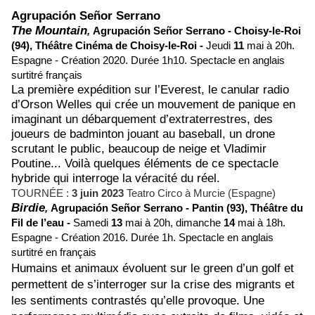
Agrupación Señor Serrano
The Mountain
,
Agrupación Señor Serrano
- Choisy-le-Roi
(94),
Théâtre Cinéma de Choisy-le-Roi -
Jeudi
11
mai à 20h.
Espagne - Création 2020.
Durée 1h10. Spectacle en anglais
surtitré français
La première expédition sur l’Everest, le canular radio
d’Orson Welles qui crée un mouvement de panique en
imaginant un débarquement d’extraterrestres, des
joueurs de badminton jouant au baseball, un drone
scrutant le public, beaucoup de neige et Vladimir
Poutine... Voilà quelques éléments de ce spectacle
hybride qui interroge la véracité du réel.
TOURNÉE :
3 juin 2023
Teatro Circo à Murcie (Espagne)
Birdie
,
Agrupación Señor Serrano -
Pantin (93),
Théâtre du
Fil de l’eau -
Samedi
13
mai à 20h, dimanche
14
mai à 18h.
Espagne - Création 2016.
Durée 1h. Spectacle en anglais
surtitré en français
Humains et animaux évoluent sur le green d’un golf et
permettent de s’interroger sur la crise des migrants et
les sentiments contrastés qu’elle provoque. Une