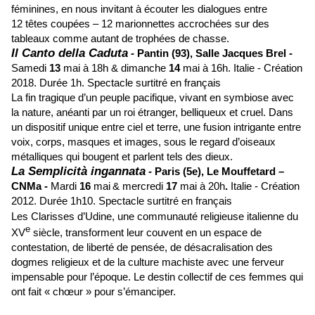
féminines, en nous invitant à écouter les dialogues entre
12 têtes coupées – 12 marionnettes accrochées sur des
tableaux comme autant de trophées de chasse.
Il Canto della Caduta
-
Pantin (93),
Salle Jacques Brel -
Samedi
13
mai à 18h & dimanche
14
mai à 16h.
Italie - Création
2018.
Durée 1h. Spectacle surtitré en français
La fin tragique d’un peuple pacifique, vivant en symbiose avec
la nature, anéanti par un roi étranger, belliqueux et cruel. Dans
un dispositif unique entre ciel et terre, une fusion intrigante entre
voix, corps, masques et images, sous le regard d’oiseaux
métalliques qui bougent et parlent tels des dieux.
La Semplicità ingannata
-
Paris (5e),
Le Mouffetard –
CNMa
-
Mardi
16
mai
& mercredi
17
mai à 20h
.
Italie - Création
2012.
Durée 1h10. Spectacle surtitré en français
Les Clarisses d’Udine, une communauté religieuse italienne du
e
XV
siècle, transforment leur couvent en un espace de
contestation, de liberté de pensée, de désacralisation des
dogmes religieux et de la culture machiste avec une ferveur
impensable pour l’époque. Le destin collectif de ces femmes qui
ont fait « chœur » pour s’émanciper.