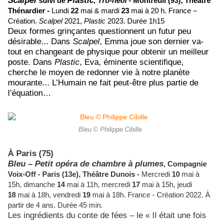
Scalpel
Plastic
suivi de
, Tro-héol -
Montreuil (93),
Théâtre
Thénardier -
Lundi
22
mai & mardi
23
mai à 20 h.
France –
Création.
Scalpel
2021,
Plastic
2023.
Durée 1h15
Deux formes grinçantes questionnent un futur peu
désirable... Dans
Scalpel
, Emma joue son dernier va-
tout en changeant de physique pour obtenir un meilleur
poste. Dans
Plastic
, Eva, éminente scientifique,
cherche le moyen de redonner vie à notre planète
mourante... L’Humain ne fait peut-être plus partie de
l’équation…
Bleu © Philippe Cibille
À Paris (75)
Bleu –
Petit opéra de chambre à plumes
,
Compagnie
Voix-Off -
Paris (13e),
Théâtre Dunois -
Mercredi
10
mai à
15h, dimanche
14
mai à 11h, mercredi
17
mai à 15h, jeudi
18
mai à 18h, vendredi
19
mai à 18h.
France - Création 2022.
À
partir de
4
ans. Durée 45 min.
Les ingrédients du conte de fées – le « Il était une fois