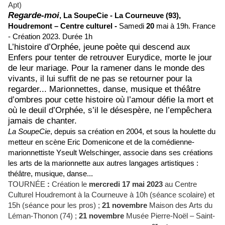
Apt)
Regarde-moi
,
La SoupeCie -
La Courneuve (93),
Houdremont – Centre culturel -
Samedi
20
mai à 19h.
France
- Création 2023.
Durée 1h
L’histoire d’Orphée, jeune poète qui descend aux
Enfers pour tenter de retrouver Eurydice, morte le jour
de leur mariage. Pour la ramener dans le monde des
vivants, il lui suffit de ne pas se retourner pour la
regarder... Marionnettes, danse, musique et théâtre
d’ombres pour cette histoire où l’amour défie la mort et
où le deuil d’Orphée, s’il le désespère, ne l’empêchera
jamais de chanter.
La SoupeCie
, depuis sa création en 2004, et sous la houlette du
metteur en scène Eric Domenicone et de la comédienne-
marionnettiste Yseult Welschinger, associe dans ses créations
les arts de la marionnette aux autres langages artistiques :
théâtre, musique, danse...
TOURNÉE
:
Création le
mercredi 17 mai
2023
au Centre
Culturel Houdremont à la Courneuve à 10h (séance scolaire) et
15h (séance pour les pros) ;
21 novembre
Maison des Arts du
Léman-Thonon (74) ;
21 novembre
Musée Pierre-Noël – Saint-