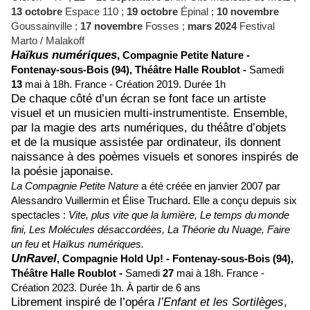
13 octobre
Espace 110 ;
19 octobre
Épinal ;
10 novembre
Goussainville ;
17 novembre
Fosses ;
mars 2024
Festival
Marto / Malakoff
Haïkus numériques
,
Compagnie Petite Nature -
Fontenay-sous-Bois (94),
Théâtre Halle Roublot -
Samedi
13
mai à 18h.
France - Création 2019.
Durée 1h
De chaque côté d’un écran se font face un artiste
visuel et un musicien multi-instrumentiste. Ensemble,
par la magie des arts numériques, du théâtre d’objets
et de la musique assistée par ordinateur, ils donnent
naissance à des poèmes visuels et sonores inspirés de
la poésie japonaise.
La Compagnie Petite Nature
a été créée en janvier 2007 par
Alessandro Vuillermin et Élise Truchard. Elle a conçu depuis six
spectacles :
Vite, plus vite que la lumière, Le temps du
monde
fini, Les Molécules désaccordées, La Théorie du Nuage, Faire
un feu
et
Haïkus numériques.
UnRavel
,
Compagnie Hold Up! -
Fontenay-sous-Bois (94),
Théâtre Halle Roublot -
Samedi
27
mai à 18h.
France -
Création 2023.
Durée 1h. À partir de
6
ans
Librement inspiré de l’opéra
l’Enfant et les Sortilèges
,