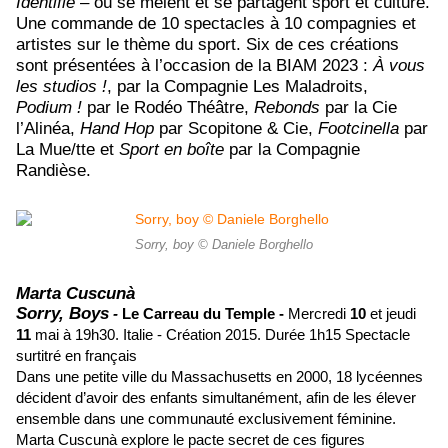
Identifié
– où se mêlent et se partagent sport et culture.
Une commande de 10 spectacles à 10 compagnies et
artistes sur le thème du sport. Six de ces créations
sont présentées à l’occasion de la BIAM 2023 :
À vous
les studios !
, par la Compagnie Les Maladroits,
Podium !
par le Rodéo Théâtre,
Rebonds
par la Cie
l’Alinéa,
Hand Hop
par Scopitone & Cie,
Footcinella
par
La Mue/tte et
Sport en boîte
par la Compagnie
Randièse.
Sorry, boy © Daniele Borghello
Marta Cuscunà
Sorry, Boys
-
Le Carreau du Temple -
Mercredi
10
et jeudi
11
mai à 19h30.
Italie - Création 2015.
Durée 1h15 Spectacle
surtitré en français
Dans une petite ville du Massachusetts en 2000, 18 lycéennes
décident d’avoir des enfants simultanément, afin de les élever
ensemble dans une communauté exclusivement féminine.
Marta Cuscunà explore le pacte secret de ces figures