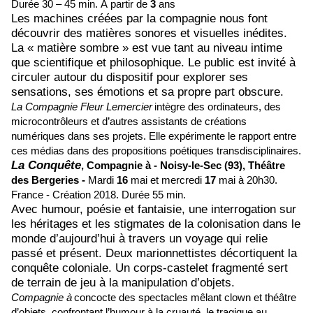
Durée 30 – 45 min. À partir de
3
ans
Les machines créées par la compagnie nous font
découvrir des matières sonores et visuelles inédites.
La « matière sombre » est vue tant au niveau intime
que scientifique et philosophique. Le public est invité à
circuler autour du dispositif pour explorer ses
sensations, ses émotions et sa propre part obscure.
La Compagnie Fleur Lemercier
intègre des ordinateurs, des
microcontrôleurs et d’autres assistants de créations
numériques dans ses projets. Elle expérimente le rapport entre
ces médias dans des propositions poétiques transdisciplinaires.
La Conquête
,
Compagnie à -
Noisy-le-Sec (93),
Théâtre
des Bergeries -
Mardi
16
mai et mercredi
17
mai à 20h30.
France - Création 2018.
Durée 55 min.
Avec humour, poésie et fantaisie, une interrogation sur
les héritages et les stigmates de la colonisation dans le
monde d’aujourd’hui à travers un voyage qui relie
passé et présent. Deux marionnettistes décortiquent la
conquête coloniale. Un corps-castelet fragmenté sert
de terrain de jeu à la manipulation d’objets.
Compagnie à
concocte des spectacles mêlant clown et théâtre
d’objets, confrontant l’humour à la cruauté, le tragique au