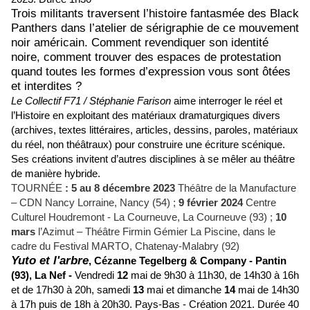
Trois militants traversent l’histoire fantasmée des Black
Panthers dans l’atelier de sérigraphie de ce mouvement
noir américain. Comment revendiquer son identité
noire, comment trouver des espaces de protestation
quand toutes les formes d’expression vous sont ôtées
et interdites ?
Le Collectif F71 / Stéphanie Farison
aime interroger le réel et
l’Histoire en exploitant des matériaux dramaturgiques divers
(archives, textes littéraires, articles, dessins, paroles, matériaux
du réel, non théâtraux) pour construire une écriture scénique.
Ses créations invitent d’autres disciplines à se mêler au théâtre
de manière hybride.
TOURNÉE
: 5 au 8 décembre 2023
Théâtre de la Manufacture
– CDN Nancy Lorraine, Nancy (54) ;
9 février 2024
Centre
Culturel Houdremont - La Courneuve, La Courneuve (93) ;
10
mars
l’Azimut – Théâtre Firmin Gémier La Piscine, dans le
cadre du Festival MARTO, Chatenay-Malabry (92)
Yuto et l'arbre
,
Cézanne Tegelberg & Company -
Pantin
(93),
La Nef -
Vendredi
12
mai de 9h30 à 11h30, de 14h30 à 16h
et de 17h30 à 20h, samedi
13
mai et dimanche
14
mai de 14h30
à 17h puis de 18h à 20h30.
Pays-Bas - Création 2021.
Durée 40