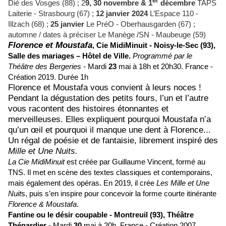
er
Dié des Vosges (88) ; 2
9, 30 novembre & 1
décembre
TAPS
Laiterie - Strasbourg (67) ;
12 janvier 2024
L’Espace 110 -
Illzach (68) ;
25 janvier
Le PréO - Oberhausgarden (67) ;
automne / dates à préciser Le Manège /SN - Maubeuge (59)
Florence et Moustafa
,
Cie MidiMinuit -
Noisy-le-Sec (93),
Salle des mariages – Hôtel de Ville.
Programmé par le
Théâtre des Bergeries -
Mardi
23
mai à 18h et 20h30.
France -
Création 2019.
Durée 1h
Florence et Moustafa vous convient à leurs noces !
Pendant la dégustation des petits fours, l’un et l’autre
vous racontent des histoires étonnantes et
merveilleuses. Elles expliquent pourquoi Moustafa n’a
qu’un œil et pourquoi il manque une dent à Florence...
Un régal de poésie et de fantaisie, librement inspiré des
Mille et Une Nuits.
La Cie MidiMinuit
est créée par Guillaume Vincent, fo
rmé au
TNS. Il met en scène des textes classiques et contemporains,
mais également des opéras. En 2019, il crée
Les Mille et Une
Nuit
s, puis s’en inspire pour concevoir la forme courte itinérante
Florence & Moustafa
.
Fantine ou le désir coupable -
Montreuil (93),
Théâtre
Thénardier -
Mardi
30
mai à 20h.
France - Création 2007.