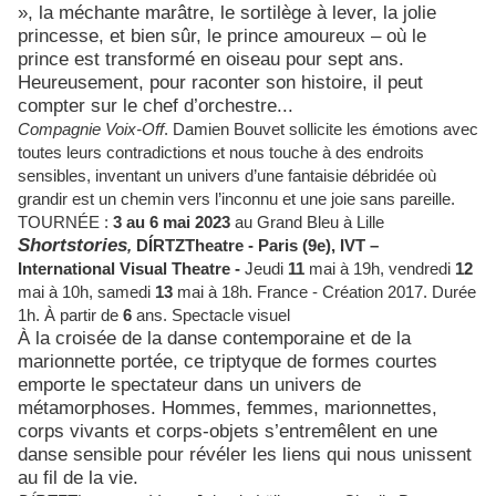
», la méchante marâtre, le sortilège à lever, la jolie
princesse, et bien sûr, le prince amoureux – où le
prince est transformé en oiseau pour sept ans.
Heureusement, pour raconter son histoire, il peut
compter sur le chef d’orchestre...
Compagnie Voix-Off
.
Damien Bouvet sollicite les émotions avec
toutes leurs contradictions et nous touche à des endroits
sensibles, inventant un univers d’une fantaisie débridée où
grandir est un chemin vers l’inconnu et une joie sans pareille.
TOURNÉE :
3 au 6 mai 2023
au Grand Bleu à Lille
Shortstories
,
DÍRTZTheatre -
Paris (9e),
IVT –
International Visual Theatre -
Jeudi
11
mai à 19h, vendredi
12
mai à 10h, samedi
13
mai à 18h.
France - Création 2017.
Durée
1h. À partir de
6
ans. Spectacle visuel
À la croisée de la danse contemporaine et de la
marionnette portée, ce triptyque de formes courtes
emporte le spectateur dans un univers de
métamorphoses. Hommes, femmes, marionnettes,
corps vivants et corps-objets s’entremêlent en une
danse sensible pour révéler les liens qui nous unissent
au fil de la vie.