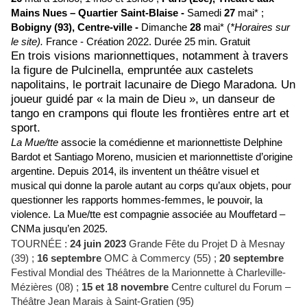
Mains Nues – Quartier Saint-Blaise -
Samedi
27
mai* ;
Bobigny (93),
Centre-ville -
Dimanche
28
mai* (
*Horaires sur
le site).
France - Création 2022.
Durée 25 min. Gratuit
En trois visions marionnettiques, notamment à travers
la figure de Pulcinella, empruntée aux castelets
napolitains, le portrait lacunaire de Diego Maradona. Un
joueur guidé par « la main de Dieu », un danseur de
tango en crampons qui floute les frontières entre art et
sport.
La Mue/tte
associe la comédienne et marionnettiste Delphine
Bardot et Santiago Moreno, musicien et marionnettiste d’origine
argentine. Depuis 2014, ils inventent un théâtre visuel et
musical qui donne la parole autant au corps qu’aux objets, pour
questionner les rapports hommes-femmes, le pouvoir, la
violence. La Mue/tte est compagnie associée au Mouffetard –
CNMa jusqu’en 2025.
TOURNÉE :
24 juin 2023
Grande Fête du Projet D à Mesnay
(39) ;
16 septembre
OMC à Commercy (55) ;
20 septembre
Festival Mondial des Théâtres de la Marionnette à Charleville-
Mézières (08) ;
15 et 18 novembre
Centre culturel du Forum –
Théâtre Jean Marais à Saint-Gratien (95)