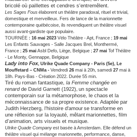
bricolé où paillettes et cendres s’entremêlent.
Les Sages Fous
élaborent un théâtre paradoxal, rituel et trivial,
domestique et merveilleux. Fers de lance de la marionnette
contemporaine québécoise, ils revendiquent un théâtre visuel
aussi avant-gardiste que populaire.
TOURNÉE
: 16 mai 2023
Vélo Théâtre - Apt, France ;
19 mai
Les Enfants Sauvages - Salle Jacques Brel, Monthermé,
France ;
25 mai
Asbl Defo, Liège, Belgique ;
27 mai
Tof Théâtre
- Le Monty, Gennappe, Belgique
Lady into Fox
,
Ulrike Quade Company -
Paris (5e),
Le
Mouffetard – CNMa -
Vendredi
26
mai à 20h, samedi
27
mai à
18h.
Pays-Bas - Création 2022.
Durée 55 min.
Tiré du roman fantastique,
la Femme changée en
renard
de David Garnett (1922),
un spectacle
contemporain sur la métamorphose, le chaos
et la
méconnaissance de sa propre existence. Adaptée par
Judith Herzberg, l'histoire d'amour
se transforme en
une réflexion sur la loyauté, mêlant
marionnettes, film
d’animation, arts visuels et musique.
Ulrike Quade Company
est basée à Amsterdam. Elle défend un
théâtre visuel qui mélange marionnette, performance, danse,