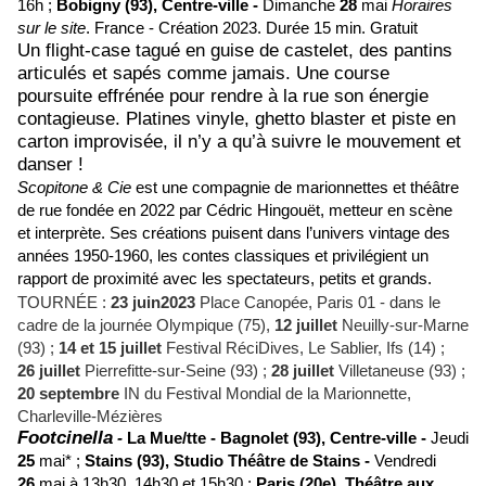
16h ;
Bobigny (93),
Centre-ville -
Dimanche
28
mai
Horaires
sur le site
.
France - Création 2023.
Durée 15 min. Gratuit
Un flight-case tagué en guise de castelet, des pantins
articulés et sapés comme jamais. Une course
poursuite effrénée pour rendre à la rue son énergie
contagieuse. Platines vinyle, ghetto blaster et piste en
carton improvisée, il n’y a qu’à suivre le mouvement et
danser !
Scopitone & Cie
est une compagnie de marionnettes et théâtre
de rue fondée en 2022 par Cédric Hingouët, metteur en scène
et interprète. Ses créations puisent dans l’univers vintage des
années 1950-1960, les contes classiques et privilégient un
rapport de proximité avec les spectateurs, petits et grands.
TOURNÉE :
23 juin2023
Place Canopée, Paris 01 - dans le
cadre de la journée Olympique (75),
12 juillet
Neuilly-sur-Marne
(93) ;
14 et 15 juillet
Festival RéciDives, Le Sablier, Ifs (14) ;
26 juillet
Pierrefitte-sur-Seine (93) ;
28 juillet
Villetaneuse (93) ;
20 septembre
IN du Festival Mondial de la Marionnette,
Charleville-Mézières
Footcinella
-
La Mue/tte -
Bagnolet (93),
Centre-ville -
Jeudi
25
mai* ;
Stains (93),
Studio Théâtre de Stains -
Vendredi
26
mai à 13h30, 14h30 et 15h30 ;
Paris (20e),
Théâtre aux