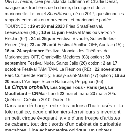
DÍRTZTheatre
,
créé par Jolanda Löllmann et Charlie Denat,
navigue aux frontières de la danse, du cirque et de la
marionnette. Le projet
ShortStories
, né en 2017, questionne les
rapports entre arts du mouvement et marionnette portée.
TOURNÉE
: 19 et 20 mai 2023
Fries SraatFestival,
Leeuwarden (NL) ;
10 & 11 juin
Festival Mais où va-t-on ?
Fléchin (62)
; 24 et 25 juin
Festival Vivacité, Sotteville-lès-
Rouen (76) ;
23 au 26 août
Festival Aurillac OFF, Aurillac (15) ;
16 au 24 septembre
Festival Mondial des Théâtres de
Marionnettes OFF, Charleville-Mézières (08) option ;
30
septembre
Festival Nuée, Sainte Jalle (26) option ;
2 au 17
octobre
Festival TAM TAM, La Réunion (RE) ;
22 novembre
Parc Culturel de Rentilly, Bussy-Saint-Martin (77) option ;
16 au
20 mars
L’Archipel Scène Nationale, Perpignan (66)
Le Cirque orphelin
, Les Sages Fous -
Paris (5e),
Le
Mouffetard – CNMa -
Lundi
22
mai et mardi
23
mai à 20h.
Québec - Création 2010.
Durée 1h
Dans une décharge, entre les bidons d’huile usés et la
tôle rouillée, deux chiffonniers-ferrailleurs s’inventent
un petit cirque évoquant la vie d’une troupe d’artistes
de cabaret, tout droit sortis d’un cabinet de curiosités
macabres. Une échappatoire onirique, un univers