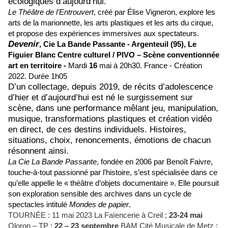
écologiques d’aujourd’hui.
Le Théâtre de l’Entrouvert
, cr
éé par Élise Vigneron, explore les
arts de la marionnette, les arts plastiques et les arts du cirque,
et propose des expériences immersives aux spectateurs.
Devenir
,
Cie La Bande Passante -
Argenteuil (95),
Le
Figuier Blanc Centre culturel / PIVO – Scène conventionnée
art en territoire -
Mardi
16
mai à 20h30.
France - Création
2022.
Durée 1h05
D’un collectage, depuis 2019, de récits d’adolescence
d’hier et d’aujourd’hui est né le surgissement sur
scène, dans une performance mêlant jeu, manipulation,
musique, transformations plastiques et création vidéo
en direct, de ces destins individuels. Histoires,
situations, choix, renoncements, émotions de chacun
résonnent ainsi.
La Cie La Bande Passante
, fondée en 2006 par
Benoît Faivre,
touche-à-tout passionné par l’histoire, s’est spécialisée dans ce
qu’elle appelle le « théâtre d’objets documentaire ». Elle poursuit
son exploration sensible des archives dans un cycle de
spectacles intitulé
Mondes de papier
.
TOURNÉE : 11 mai 2023 La Faïencerie à Creil ;
23-24 mai
Oloron – TP ;
22 – 23 septembre
BAM Cité Musicale de Metz ;