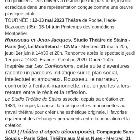
ou quotidiens. Des univers à l’esthétique toujours forte, insolite
et radicale dans une représentation conçue comme une œuvre
plastique totale.
TOURNÉE
: 12-13 mai 2023
Théâtre de Poche, Hédé-
Bazouges (35) ;
13-14 juin
Printemps des comédiens,
Montpellier
Rousseau et Jean-Jacques
,
Studio Théâtre de Stains -
Paris (5e),
Le Mouffetard – CNMa -
Mercredi
31
mai à 20h,
jeudi
1er
juin à 14h30 et 20h.
Rencontre après le spectacle
jeudi
1er juin à 14h30
.
France - Création 2020.
Durée 1h05
Inspirée par
Les Confessions
, cette suite d’aventures
raconte un parcours initiatique sur le plan social,
intellectuel et amoureux. Rousseau, le narrateur,
confronté à l’enfant-marionnette, met en jeu les allers-
retours entre le récit et la réflexion.
Le Studio Théâtre de Stains
associe, d
epuis sa création en
1984, le cirque, la danse, la musique et les marionnettes au
travail théâtral pour créer une esthétique originale. Il favorise
également des échanges permanents entre la population et la
création.
TOD (Théâtre d’objets décomposés
),
Compagnie Sans
Soucis -
Paris (20e),
Théâtre aux Mains Nues -
Mercredi
31