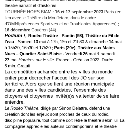
théâtre narratif et d’histoires.
TOURNÉE HORS BIAM :
16 et 17 septembre 2023
Paris (en
lien avec le Théâtre du Mouffetard, dans le cadre
d’OMNIprésences Sportives et de Troublantes Apparences) ;
16 décembre
Couëron (44)
Podium !,
Rodéo Théâtre -
Pantin (93),
Théâtre du Fil de
l’eau -
Samedi
13
mai à 17h, 19h et 21h30 & dimanche
14
mai
à 15h30, 16h30 et 17h30 ;
Paris (20e),
Théâtre aux Mains
Nues – Quartier Saint-Blaise -
Vendredi
26
mai & samedi
27
mai
Horaires sur le site
.
France - Création 2023.
Durée
5 min. Gratuit
L
a compétition acharnée entre les villes du monde
entier pour décrocher l’accueil des JO sur son
territoire. Alors que se tient une réunion municipale
dans une des villes candidates, l’ensemble des
citoyens et citoyennes invité(e)s va tenter de se faire
entendre.
Le Rodéo Théâtre
,
dirigé par Simon Delattre, défend une
création dont les enjeux sont proches de ceux du rodéo,
discipline populaire, tout comme doit l’être le théâtre selon lui. La
compagnie apprécie les auteurs contemporains et le théâtre