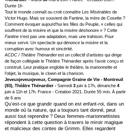
Durée 1h
Tout le monde connaît ou croit connaître
Les Misérables
de
Victor Hugo. Mais se souvient de Fantine, la mère de Cosette ?
Comment évoquer aujourd’hui les filles du Peuple, « celles qui
souffrent de la misère et que la misère déshonore » ? Cette
Fantine
n’est pas une adaptation, mais une trahison. Pour
mieux servir. Un spectacle qui dénonce la misère et la
corruption avec humour et sincérité.
ACDC / Théâtre Thénardier
est un collectif d'artistes qui dirige
de façon collégiale le Théâtre Thénardier après l’avoir conçu et
construit. Leur pratique englobe le théâtre, la marionnette et
l’objet, la musique, le clown et la chanson.
Jeveuxjeveuxjeveux,
Compagnie Graine de Vie -
Montreuil
(93),
Théâtre Thénardier -
Samedi
3
juin à 17h, dimanche
4
juin à 11h et 17h.
France - Création 2021.
Durée 55 min. À partir
de
6
ans
Qu’est-ce que grandir quand on est enfant-roi, dans un
monde où la nature, qui a toujours tant donné, peut
aussi tout reprendre ? Deux femmes-marionnettistes
répondent à cette question à travers le miroir magique
et malicieux des contes de Grimm. Elles regardent