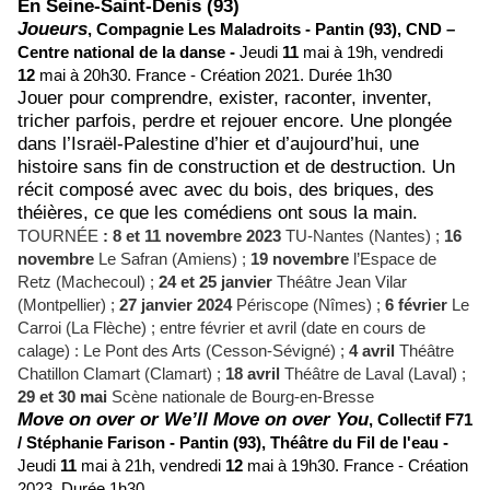
En Seine-Saint-Denis (93)
Joueurs
,
Compagnie Les Maladroits -
Pantin (93),
CND –
Centre national de la danse -
Jeudi
11
mai à 19h, vendredi
12
mai à 20h30.
France - Création 2021.
Durée 1h30
Jouer pour comprendre, exister, raconter, inventer,
tricher parfois, perdre et rejouer encore. Une plongée
dans l’Israël-Palestine d’hier et d’aujourd’hui, une
histoire sans fin de construction et de destruction. Un
récit composé avec avec du bois, des briques, des
théières, ce que les comédiens ont sous la main.
TOURNÉE
: 8 et 11 novembre 2023
TU-Nantes (Nantes) ;
16
novembre
Le Safran (Amiens) ;
19 novembre
l’Espace de
Retz (Machecoul) ;
24 et 25 janvier
Théâtre Jean Vilar
(Montpellier) ;
27 janvier 2024
Périscope (Nîmes) ;
6 février
Le
Carroi (La Flèche) ; entre février et avril (date en cours de
calage) : Le Pont des Arts (Cesson-Sévigné) ;
4 avril
Théâtre
Chatillon Clamart (Clamart) ;
18 avril
Théâtre de Laval (Laval) ;
29 et 30 mai
Scène nationale de Bourg-en-Bresse
Move on over or We’ll Move on over You
,
Collectif F71
/ Stéphanie Farison -
Pantin (93),
Théâtre du Fil de l'eau -
Jeudi
11
mai à 21h, vendredi
12
mai à 19h30.
France - Création
2023.
Durée 1h30