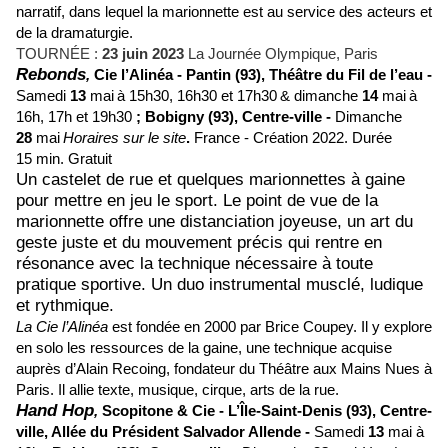
narratif, dans lequel la marionnette est au service des acteurs et
de la dramaturgie.
TOURNÉE :
23 juin 2023
La Journée Olympique, Paris
Rebonds
,
Cie l’Alinéa -
Pantin (93),
Théâtre du Fil de l’eau
-
Samedi
13
mai
à 15h30, 16h30 et 17h30
&
dimanche
14
mai
à
16h, 17h et 19h30
; Bobigny (93),
Centre-ville
-
Dimanche
28
mai
Horaires sur le site
.
France - Création 2022.
Durée
15 min. Gratuit
Un castelet de rue et quelques marionnettes à gaine
pour mettre en jeu le sport. Le point de vue de la
marionnette offre une distanciation joyeuse, un art du
geste juste et du mouvement précis qui rentre en
résonance avec la technique nécessaire à toute
pratique sportive. Un duo instrumental musclé, ludique
et rythmique.
La Cie l’Alinéa
est fondée en 2000 par Brice Coupey. Il y explore
en solo les ressources de la gaine, une technique acquise
auprès d’Alain Recoing, fondateur du Théâtre aux Mains Nues à
Paris. Il allie texte, musique, cirque, arts de la rue.
Hand Hop
,
Scopitone & Cie -
L’Île-Saint-Denis (93),
Centre-
ville, Allée du Président Salvador Allende -
Samedi
13
mai à