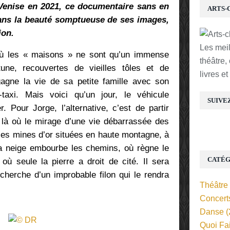
Venise en 2021, ce documentaire sans en
ARTS-
dans la beauté somptueuse de ses images,
ion.
Les mei
où les « maisons » ne sont qu’un immense
théâtre,
rtune, recouvertes de vieilles tôles et de
livres e
gagne la vie de sa petite famille avec son
-taxi. Mais voici qu’un jour, le véhicule
SUIVE
. Pour Jorge, l’alternative, c’est de partir
s, là où le mirage d’une vie débarrassée des
 ces mines d’or situées en haute montagne, à
 la neige embourbe les chemins, où règne le
CATÉG
 où seule la pierre a droit de cité. Il sera
echerche d’un improbable filon qui le rendra
Théâtre
Concert
Danse
(
Quoi Fa