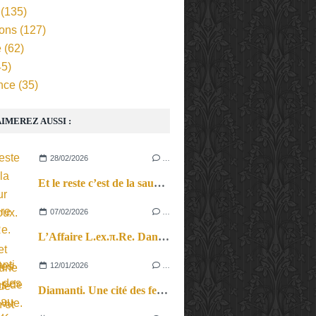
(135)
ions
(127)
e
(62)
5)
nce
(35)
IMEREZ AUSSI :
28/02/2026
…
Et le reste c’est de la sauce sur les cailloux. Entre cinéma et théâtre, une histoire de rébellion et de résistance.
07/02/2026
…
L’Affaire L.ex.π.Re. Dans le vertige des questions de point de vue.
12/01/2026
…
Diamanti. Une cité des femmes au pays de la couture et du costume.