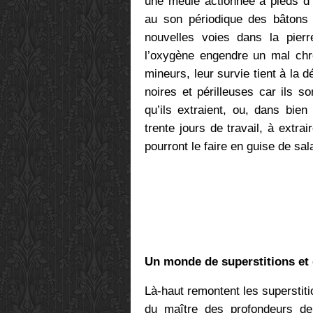
une meule actionnée à pieds d
au son périodique des bâtons 
nouvelles voies dans la pierr
l’oxygène engendre un mal chr
mineurs, leur survie tient à la 
noires et périlleuses car ils s
qu’ils extraient, ou, dans bie
trente jours de travail, à extra
pourront le faire en guise de sala
Un monde de superstitions et 
Là-haut remontent les superstit
du maître des profondeurs de 