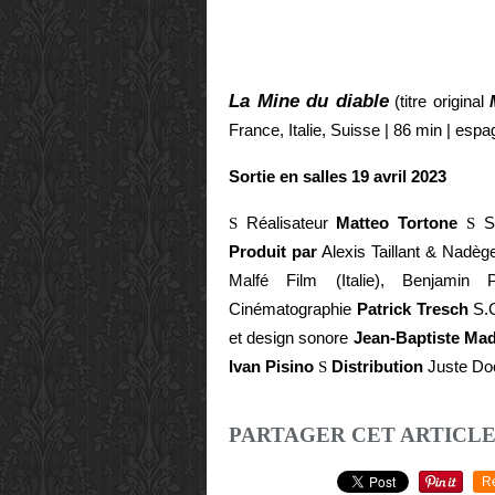
La Mine du diable
(titre original
France, Italie, Suisse | 86 min | espa
Sortie en salles 19 avril 2023
S
Réalisateur
Matteo Tortone
S
Sc
Produit par
Alexis Taillant & Nadèg
Malfé Film (Italie), Benjami
Cinématographie
Patrick Tresch
S.
et design sonore
Jean-Baptiste Ma
Ivan Pisino
S
Distribution
Juste Do
PARTAGER CET ARTICL
R