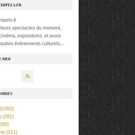
CHIPELS.FR
lleurs spectacles du moment,
 cinéma, expositions, et aussi
t autres évènements culturels...
Z-MOI
ORIES
(1392)
s
(281)
280)
ire
(221)