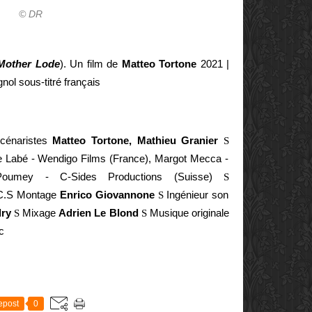
© DR
Mother Lode
). Un film de
Matteo Tortone
2021 |
gnol sous-titré français
énaristes
Matteo Tortone, Mathieu Granier
S
e Labé - Wendigo Films (France), Margot Mecca -
n Poumey - C-Sides Productions (Suisse)
S
C.S Montage
Enrico Giovannone
S
Ingénieur son
dry
S
Mixage
Adrien Le Blond
S
Musique originale
c
E
epost
0