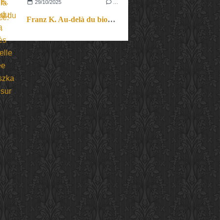
29/10/2025
…
Franz K. Au-delà du biopic, la vision très personnelle et habitée d’Agnieszka Holland sur Kafka.