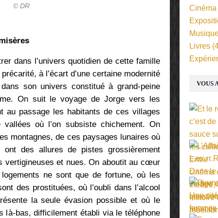
© DR
Cinéma
Exposit
Musiqu
 misères
Livres
(4
Expérie
er dans l’univers quotidien de cette famille
 précarité, à l’écart d’une certaine modernité
VOUS A
 dans son univers constitué à grand-peine
ame. On suit le voyage de Jorge vers les
t au passage les habitants de ces villages
e vallées où l’on subsiste chichement. On
es montagnes, de ces paysages lunaires où
 ont des allures de pistes grossièrement
s vertigineuses et nues. On aboutit au cœur
 logements ne sont que de fortune, où les
nt des prostituées, où l’oubli dans l’alcool
ésente la seule évasion possible et où le
 là-bas, difficilement établi via le téléphone