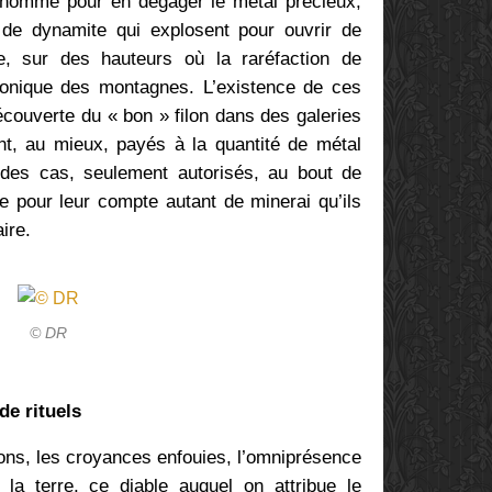
’homme pour en dégager le métal précieux,
de dynamite qui explosent pour ouvrir de
e, sur des hauteurs où la raréfaction de
onique des montagnes. L’existence de ces
découverte du « bon » filon dans des galeries
ont, au mieux, payés à la quantité de métal
n des cas, seulement autorisés, au bout de
ire pour leur compte autant de minerai qu’ils
ire.
© DR
de rituels
ions, les croyances enfouies, l’omniprésence
la terre, ce diable auquel on attribue le