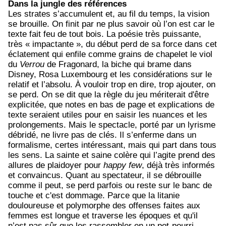
Dans la jungle des références
Les strates s’accumulent et, au fil du temps, la vision
se brouille. On finit par ne plus savoir où l’on est car le
texte fait feu de tout bois. La poésie très puissante,
très « impactante », du début perd de sa force dans cet
éclatement qui enfile comme grains de chapelet le viol
du
Verrou
de Fragonard, la biche qui brame dans
Disney, Rosa Luxembourg et les considérations sur le
relatif et l’absolu. À vouloir trop en dire, trop ajouter, on
se perd. On se dit que la règle du jeu mériterait d'être
explicitée, que notes en bas de page et explications de
texte seraient utiles pour en saisir les nuances et les
prolongements. Mais le spectacle, porté par un lyrisme
débridé, ne livre pas de clés. Il s’enferme dans un
formalisme, certes intéressant, mais qui part dans tous
les sens. La sainte et saine colère qui l’agite prend des
allures de plaidoyer pour
happy few
, déjà très informés
et convaincus. Quant au spectateur, il se débrouille
comme il peut, se perd parfois ou reste sur le banc de
touche et c'est dommage.
Parce que la litanie
douloureuse et polymorphe des offenses faites aux
femmes est longue et traverse les époques et qu'il
n’est pas sûr que les rassembler en un pot-pourri