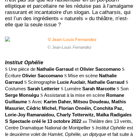
elliptique et parcellaire ne les réduise pas à l'amalgame
rassurant et incantatoire d'un slogan. La catharsis, qui
est l’un des ingrédients « naturels » du théâtre, n’est-
elle que la seule issue ?
© Jean-Louis Fernandez
Institut Ophélie
S
Une pièce de
Nathalie Garraud
et
Olivier Saccomano
S
Écriture
Olivier Saccomano
S
Mise en scène
Nathalie
Garraud
S
Scénographie
Lucie Auclair, Nathalie Garraud
S
Costumes
Sarah Letterier
S
Lumière
Sarah Marcotte
S
Son
Serge Monségu
S
Assistanat à la mise en scène
Romane
Guillaume
S
Avec
Karim Daher, Mitsou Doudeau, Mathis
Masurier, Cédric Michel, Florian Onnéin, Conchita Paz,
Lorie-Joy Ramanaidou, Charly Totterwitz, Maïka Radigales
S Spectacle créé le 13 octobre 2022
au
Théâtre des 13 vents,
Centre Dramatique National de Montpellier
S
Institut Ophélie
est
le deuxième volet de
Hamlet, Ophélie, un diptyque
et fait suite à