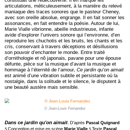
constituait une redécouverte. Il en marque les
articulations, méticuleusement, à la manière du relevé
maniaque des traces sonores que le pasteur Cheney,
avec son oreille absolue, engrange. Il en fait sonner les
assonances, en fait entendre la poésie. Autour de lui,
Marie Vialle vibrionne, abeille industrieuse, infante
avide d’explorer l’univers sonore qui l’environne, d’en
reproduire les chuchotis et les bruits, les chants et les
cris, conservant à travers déceptions et désillusions
son pouvoir d’enchanter le monde. Entre traité
d’ornithologie et nô japonais, pavane pour une épouse
défunte, pièce sur la musique d’avant la musique et
hommage à l’éternité de l’amour,
Ce
jardin qu’on aimait
est animé d’une vibration subtile et persistante où la
nostalgie, dans la solitude et le silence, le disputent à
une beauté austère mais sensible.
© Jean-Louis Fernandez
Dans ce jardin qu'on aimait
. D’après
Pascal Quignard
S
Conception et mise en scène
Marie Vialle
S
Texte
Pascal