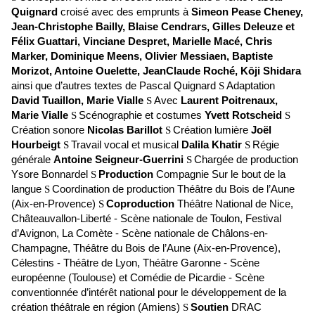
Quignard
croisé avec des emprunts à
Simeon Pease Cheney,
Jean-Christophe Bailly, Blaise Cendrars, Gilles Deleuze et
Félix Guattari, Vinciane Despret, Marielle Macé, Chris
Marker, Dominique Meens, Olivier Messiaen, Baptiste
Morizot, Antoine Ouelette, JeanClaude Roché, Kōji Shidara
ainsi que d’autres textes de Pascal Quignard
S
Adaptation
David Tuaillon, Marie Vialle
S
Avec
Laurent Poitrenaux,
Marie Vialle
S
Scénographie et costumes
Yvett Rotscheid
S
Création sonore
Nicolas Barillot
S
Création lumière
Joël
Hourbeigt
S
Travail vocal et musical
Dalila Khatir
S
Régie
générale
Antoine Seigneur-Guerrini
S
Chargée de production
Ysore Bonnardel
S
Production
Compagnie Sur le bout de la
langue
S
Coordination de production Théâtre du Bois de l’Aune
(Aix-en-Provence)
S
Coproduction
Théâtre National de Nice,
Châteauvallon-Liberté - Scène nationale de Toulon, Festival
d’Avignon, La Comète - Scène nationale de Châlons-en-
Champagne, Théâtre du Bois de l’Aune (Aix-en-Provence),
Célestins - Théâtre de Lyon, Théâtre Garonne - Scène
européenne (Toulouse) et Comédie de Picardie - Scène
conventionnée d’intérêt national pour le développement de la
création théâtrale en région (Amiens)
S
Soutien
DRAC