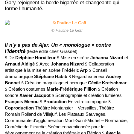
Gary rejoignent la horde bigarrée et changeante qui
forme l’humanité.
© Pauline Le Goff
Il n'y a pas de Ajar. Un « monologue » contre
l'identité
(texte édité chez Grasset)
S
De
Delphine Horvilleur
S
Mise en scène
Johanna Nizard
et
Arnaud Aldigé
S
Avec
Johanna Nizard
S
Collaboration
artistique à la mise en scène
Frédéric Arp
S
Conseil
dramaturgique
Stéphane Habib
S
Regard extérieur
Audrey
Bonnet
S
Création maquillage et perruque
Cécile Kretschmar
S
Création costumes
Marie-Frédérique Fillion
S
Création
sonore
Xavier Jacquot
S
Scénographie et création lumières
François Menou
S
Production
En votre compagnie
S
Coproduction
Théâtre Montansier – Versailles, Théâtre
Romain Rolland de Villejuif, Les Plateaux Sauvages,
Communauté d'agglomération Mont-Saint-Michel – Normandie,
Comédie de Picardie, Scène conventionnée pour le
développement de la création théâtrale en Région
S
Avec le