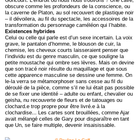
Goncourt. L’endroit où nous nous trouvons ? Une cave,
obscure comme les profondeurs de la conscience, ou
la caverne de Platon, au sol recouvert de plastique noir
– il dévoilera, au fil du spectacle, les accessoires de la
transformation du personnage caméléon qui l’habite.
Existences hybrides
Celui ou celle qui parle est d’un sexe incertain. La voix
grave, le pantalon d’homme, le blouson de cuir, la
chemise, les cheveux courts laisseraient penser que
l’individu est du genre masculin, ce que souligne la
petite moustache qui ombre ses lèvres. Mais on devine
que son tracé noir résulte du maquillage et que sous
cette apparence masculine se dessine une femme. On
le-la verra se métamorphoser sans cesse au fil du
déroulé de la pièce, comme s’il ne lui était pas possible
de se fixer une identité – adulte ou enfant, chevalier ou
geisha, nu recouverte de fleurs et de tatouages ou
clochard.e trop propre pour être livré.e à la
clochardise... Les cartes sont brouillées, comme Ajar
avait mélangé celles de Gary pour disparaître en tant
que Un, se faire multiple, devenir insaisissable.