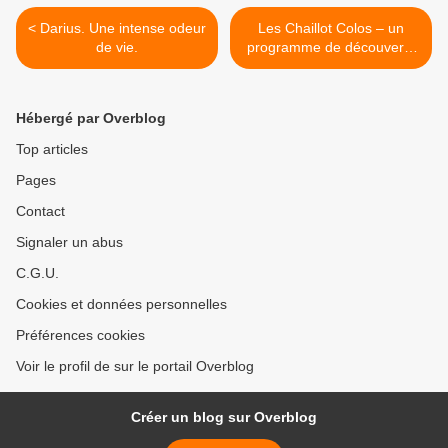
< Darius. Une intense odeur
Les Chaillot Colos – un
de vie.
programme de découverte
des arts du mouvement
pour les enfants et les
jeunes éloignés de l’offre
Hébergé par Overblog
culturelle, initiative qu’il faut
souligner et plébisciter. >
Top articles
Pages
Contact
Signaler un abus
C.G.U.
Cookies et données personnelles
Préférences cookies
Voir le profil de sur le portail Overblog
Créer un blog sur Overblog