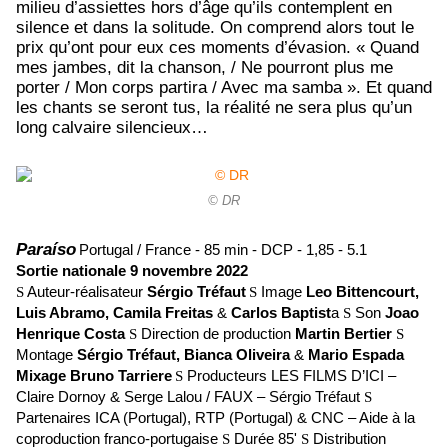
milieu d’assiettes hors d’âge qu’ils contemplent en
silence et dans la solitude. On comprend alors tout le
prix qu’ont pour eux ces moments d’évasion.
« Quand
mes jambes, dit la chanson, / Ne pourront plus me
porter / Mon corps partira / Avec ma samba ». Et quand
les chants se seront tus, la réalité ne sera plus qu’un
long calvaire silencieux…
© DR
Paraíso
Portugal / France ‐ 85 min ‐ DCP ‐ 1,85 ‐ 5.1
Sortie nationale 9 novembre 2022
S
Auteur‐réalisateur
Sérgio Tréfaut
S
Image
Leo Bittencourt,
Luis Abramo, Camila Freitas
&
Carlos Baptist
a
S
Son
Joao
Henrique Costa
S
Direction de production
Martin Bertier
S
Montage
Sérgio Tréfaut, Bianca Oliveira
&
Mario Espada
Mixage
Bruno Tarriere
S
Producteurs
LES FILMS D’ICI –
Claire Dornoy & Serge Lalou / FAUX – Sérgio Tréfaut
S
Partenaires
ICA (Portugal), RTP (Portugal) & CNC – Aide à la
coproduction franco‐portugaise
S
Durée
85'
S
Distribution