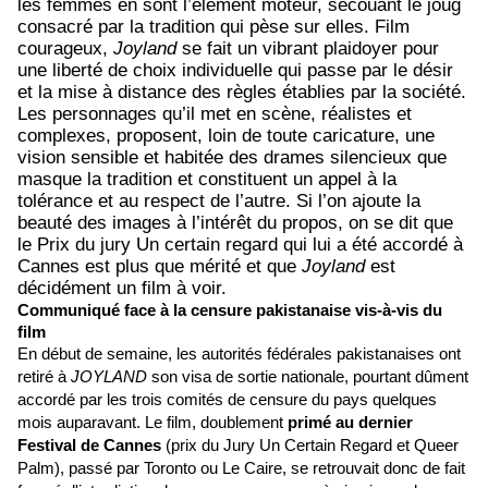
les femmes en sont l’élément moteur, secouant le joug
consacré par la tradition qui pèse sur elles. Film
courageux,
Joyland
se fait un vibrant plaidoyer pour
une liberté de choix individuelle qui passe par le désir
et la mise à distance des règles établies par la société.
Les personnages qu’il met en scène, réalistes et
complexes, proposent, loin de toute caricature, une
vision sensible et habitée des drames silencieux que
masque la tradition et constituent un appel à la
tolérance et au respect de l’autre. Si l’on ajoute la
beauté des images à l’intérêt du propos, on se dit que
le Prix du jury Un certain regard qui lui a été accordé à
Cannes est plus que mérité et que
Joyland
est
décidément un film à voir.
Communiqué face à la censure pakistanaise vis-à-vis du
film
En début de semaine, les autorités fédérales pakistanaises ont
retiré à
JOYLAND
son visa de sortie nationale, pourtant dûment
accordé par les trois comités de censure du pays quelques
mois auparavant. Le film, doublement
primé au dernier
Festival de Cannes
(prix du Jury Un Certain Regard et Queer
Palm), passé par Toronto ou Le Caire, se retrouvait donc de fait