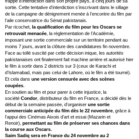
frappé d'interdiction dans son propre pays, à cinq jours de sa
sortie. Cette tentative d'interdiction s'inscrivant dans le sillage
de la campagne de dénigrement menée à l'encontre du film par
l'aile conservatrice du Sénat pakistanais.
Par ricochet,
la qualification du film pour les Oscars se
retrouvait menacée
, la réglementation de l'Académie,
imposant une sortie commerciale sur un territoire pendant au
moins 7 jours, avant la clôture des candidatures fin novembre.
Face au tollé suscité par cette décision inique, les autorités
pakistanaises ont finalement fait machine arrière et autorisé hier
le film à sortir dans 2 districts sur 3 (ceux de Karachi et
d'Islamabad, mais pas celui de Lahore, où le film a été tourné).
Et cela dans
une version censurée avec des scènes
coupées
.
En soutien au film et pour parer à cette injustice, la
société
Condor
, distributeur du film en France, a décidé dès le
début de la semaine passée, d'organiser
une sortie
commerciale anticipée du film dès le 22 novembre
, grâce à
l'appui des Cinémas Aixois d'art et essai (Mazarin et
Renoir),
permettant au film de préserver ses chances dans
la course aux Oscars.
Saim Sadiq sera en France du 24 novembre au 2