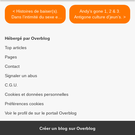
< Histoires de baiser(s).
Andy’s gone 1, 2 & 3.
Dans l’intimité du sexe et
Antigone culture d’jeun’s. >
des rapports amoureux.
Hébergé par Overblog
Top articles
Pages
Contact
Signaler un abus
C.G.U.
Cookies et données personnelles
Préférences cookies
Voir le profil de sur le portail Overblog
Créer un blog sur Overblog