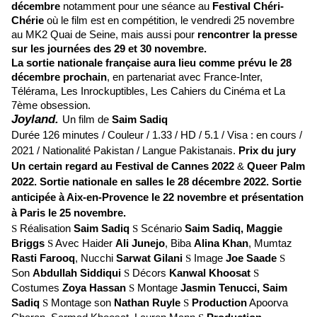
décembre
notamment pour une séance au
Festival Chéri-
Chérie
où le film est en compétition, le vendredi 25 novembre
au MK2 Quai de Seine, mais aussi pour
rencontrer la presse
sur les journées des 29 et 30 novembre.
La sortie nationale française aura lieu comme prévu le 28
décembre prochain
, en partenariat avec France-Inter,
Télérama, Les Inrockuptibles, Les Cahiers du Cinéma et La
7ème obsession.
Joyland.
Un film de
Saim Sadiq
Durée 126 minutes / Couleur / 1.33 / HD / 5.1 / Visa : en cours /
2021 / Nationalité Pakistan / Langue Pakistanais.
P
rix du jury
Un certain regard au Festival de Cannes 2022
&
Queer Palm
2022.
Sortie nationale en salles le 28 décembre 2022. Sortie
anticipée à Aix-en-Provence le 22 novembre et présentation
à Paris le 25 novembre.
S
Réalisation
Saim Sadiq
S
Scénario
Saim Sadiq, Maggie
Briggs
S
Avec Haider
Ali Junejo
, Biba
Alina Khan
, Mumtaz
Rasti Farooq
, Nucchi
Sarwat Gilani
S
Image
Joe Saade
S
Son
Abdullah Siddiqui
S
Décors
Kanwal Khoosat
S
Costumes
Zoya Hassan
S
Montage
Jasmin Tenucci, Saim
Sadiq
S
Montage son
Nathan Ruyle
S
Production
Apoorva