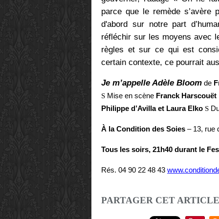
parce que le remède s’avère pa
d'abord sur notre part d’human
réfléchir sur les moyens avec l
règles et sur ce qui est con
certain contexte, ce pourrait aus
Je m’appelle Adèle Bloom
d
e
F
S
Mise en scène
Franck Harscouët
Philippe d’Avilla et Laura Elko
S
Du
À la Condition des Soies
– 13, rue 
Tous les soirs, 21h40 durant le Fe
Rés. 04 90 22 48 43
www.conditiond
PARTAGER CET ARTICL