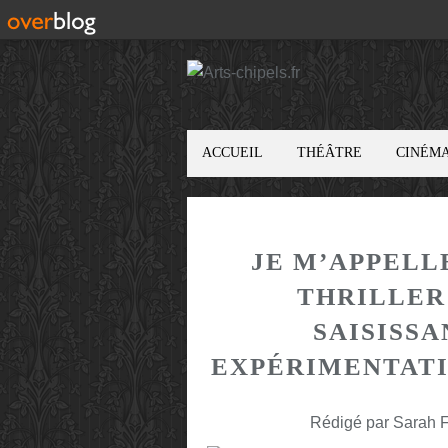
ACCUEIL
THÉÂTRE
CINÉM
JE M’APPELL
THRILLER
SAISISSA
EXPÉRIMENTATI
Rédigé par Sarah F