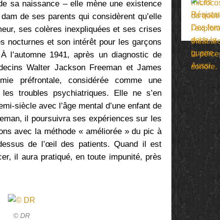
s de sa naissance – elle mène une existence
d dam de ses parents qui considèrent qu’elle
meur, ses colères inexpliquées et ses crises
es nocturnes et son intérêt pour les garçons
 À l’automne 1941, après un diagnostic de
édecins Walter Jackson Freeman et James
omie préfrontale, considérée comme une
les troubles psychiatriques. Elle ne s’en
emi-siècle avec l’âge mental d’une enfant de
eman, il poursuivra ses expériences sur les
ions avec la méthode « améliorée » du pic à
essus de l’œil des patients. Quand il est
cer, il aura pratiqué, en toute impunité, près
© DR