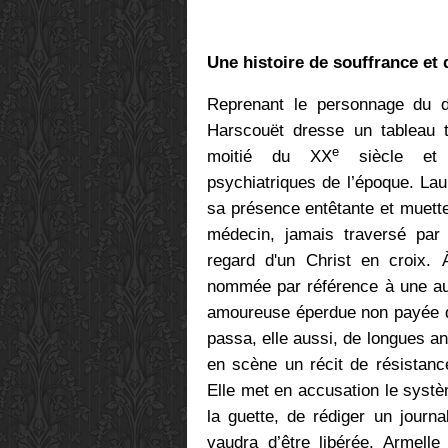
Une histoire de souffrance et 
Reprenant le personnage du 
Harscouët dresse un tableau t
e
moitié du XX
siècle et 
psychiatriques de l’époque. Lau
sa présence entêtante et muett
médecin, jamais traversé par
regard d'un Christ en croix. À
nommée par référence à une aut
amoureuse éperdue non payée de
passa, elle aussi, de longues a
en scène un récit de résistanc
Elle met en accusation le systèm
la guette, de rédiger un journal
vaudra d’être libérée. Armel