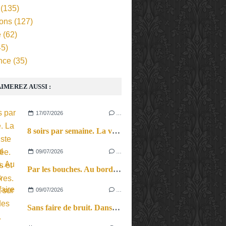
(135)
ions
(127)
e
(62)
5)
nce
(35)
IMEREZ AUSSI :
17/07/2026
…
8 soirs par semaine. La vie d’artiste en tournée. Ses joies et ses galères.
09/07/2026
…
Par les bouches. Au bord des lèvres et sur le bout des langues.
09/07/2026
…
Sans faire de bruit. Dans le microcosme du quotidien, l’exploration théâtrale de la perception sonore.