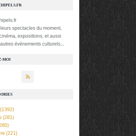
CHIPELS.FR
lleurs spectacles du moment,
 cinéma, expositions, et aussi
t autres évènements culturels...
Z-MOI
ORIES
(1392)
s
(281)
280)
ire
(221)