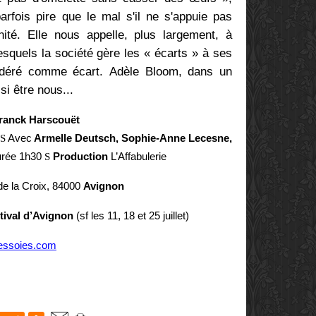
rfois pire que le mal s'il ne s'appuie pas
ité. Elle nous appelle, plus largement, à
esquels la société gère les « écarts » à ses
sidéré comme écart. Adèle Bloom, dans un
si être nous...
ranck Harscouët
S
Avec
Armelle Deutsch, Sophie-Anne Lecesne,
rée 1h30
S
Production
L’Affabulerie
de la Croix, 84000
Avignon
stival d’Avignon
(sf les 11, 18 et 25 juillet)
essoies.com
E