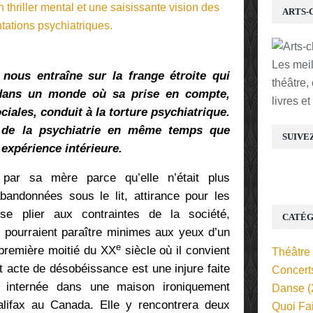
ARTS-
Les mei
nous entraîne sur la frange étroite qui
théâtre,
, dans un monde où sa prise en compte,
livres e
ciales, conduit à la torture psychiatrique.
e de la psychiatrie en même temps que
SUIVE
expérience intérieure.
par sa mère parce qu’elle n’était plus
abandonnées sous le lit, attirance pour les
 se plier aux contraintes de la société,
CATÉG
s pourraient paraître minimes aux yeux d’un
e
première moitié du XX
siècle où il convient
Théâtre
t acte de désobéissance est une injure faite
Concert
c internée dans une maison ironiquement
Danse
(
ifax au Canada. Elle y rencontrera deux
Quoi Fa