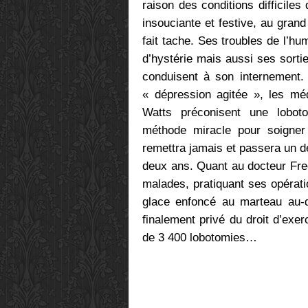
raison des conditions difficile
insouciante et festive, au gran
fait tache. Ses troubles de l’hu
d’hystérie mais aussi ses sorti
conduisent à son internement.
« dépression agitée », les m
Watts préconisent une lobot
méthode miracle pour soigner 
remettra jamais et passera un d
deux ans. Quant au docteur Fre
malades, pratiquant ses opérat
glace enfoncé au marteau au-d
finalement privé du droit d’exer
de 3 400 lobotomies…