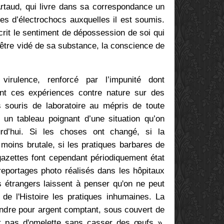
 Artaud, qui livre dans sa correspondance un
s d’électrochocs auxquelles il est soumis.
rit le sentiment de dépossession de soi qui
’être vidé de sa substance, la conscience de
 virulence, renforcé par l’impunité dont
ent ces expériences contre nature sur des
 souris de laboratoire au mépris de toute
un tableau poignant d’une situation qu’on
urd’hui. Si les choses ont changé, si la
moins brutale, si les pratiques barbares de
gazettes font cependant périodiquement état
reportages photo réalisés dans les hôpitaux
s étrangers laissent à penser qu'on ne peut
 de l'Histoire les pratiques inhumaines. La
ndre pour argent comptant, sous couvert de
it pas d'omelette sans casser des
œufs
»,