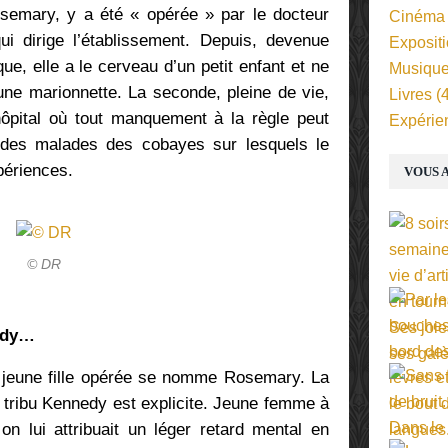
semary, y a été « opérée » par le docteur
Cinéma
i dirige l’établissement. Depuis, devenue
Exposit
que, elle a le cerveau d’un petit enfant et ne
Musiqu
une marionnette. La seconde, pleine de vie,
Livres
(4
hôpital où tout manquement à la règle peut
Expérie
t des malades des cobayes sur lesquels le
périences.
VOUS A
© DR
edy…
 jeune fille opérée se nomme Rosemary. La
la tribu Kennedy est explicite. Jeune femme à
 lui attribuait un léger retard mental en