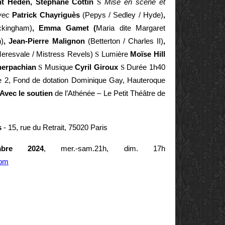
t Heden, Stéphane Cottin
S
Mise en scène et
vec
Patrick Chayriguès
(Pepys / Sedley / Hyde)
,
kingham)
, Emma Gamet (
Maria dite Margaret
n)
, Jean-Pierre Malignon
(Betterton / Charles II)
,
eresvale / Mistress Revels)
S
Lumière
Moïse Hill
erpachian
S
Musique
Cyril Giroux
S
Durée 1h40
e 2, Fond de dotation Dominique Gay, Hauteroque
Avec le soutien
de l’Athénée – Le Petit Théâtre de
s
- 15, rue du Retrait, 75020 Paris
bre 2024
, mer.-sam.21h, dim. 17h
com
E