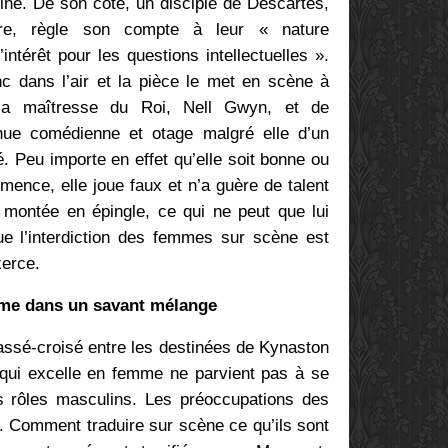
ine. De son côté, un disciple de Descartes,
rre, règle son compte à leur « nature
’intérêt pour les questions intellectuelles ».
nc dans l’air et la pièce le met en scène à
la maîtresse du Roi, Nell Gwyn, et de
nue comédienne et otage malgré elle d’un
é. Peu importe en effet qu’elle soit bonne ou
ence, elle joue faux et n’a guère de talent
t montée en épingle, ce qui ne peut que lui
ue l’interdiction des femmes sur scène est
xerce.
e dans un savant mélange
assé-croisé entre les destinées de Kynaston
 qui excelle en femme ne parvient pas à se
 rôles masculins. Les préoccupations des
. Comment traduire sur scène ce qu’ils sont