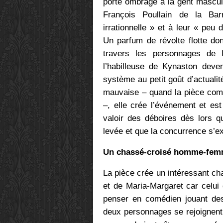
porte ombrage à la gent mascul
François Poullain de la Ba
irrationnelle » et à leur « peu d
Un parfum de révolte flotte do
travers les personnages de 
l’habilleuse de Kynaston deve
système au petit goût d’actualit
mauvaise – quand la pièce comm
–, elle crée l’événement et es
valoir des déboires dès lors q
levée et que la concurrence s’e
Un chassé-croisé
h
omme-femm
La pièce crée un intéressant ch
et de Maria-Margaret car celui
penser en comédien jouant des
deux personnages se rejoignent