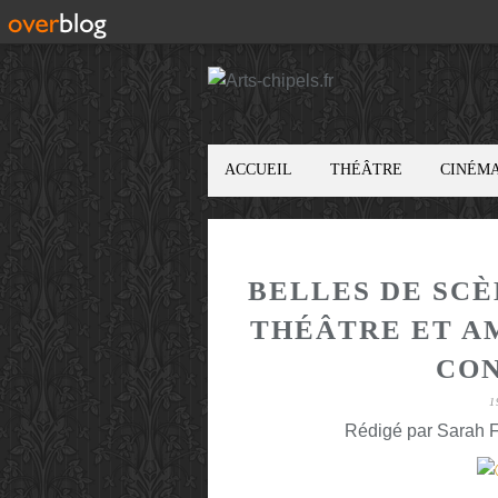
ACCUEIL
THÉÂTRE
CINÉM
BELLES DE SC
THÉÂTRE ET A
CON
1
Rédigé par Sarah F