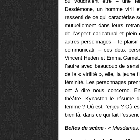
ou voudraient être – une fe
Desdémone, un homme viril et 
ressenti de ce qui caractérise s
mutuellement dans leurs retran
de l’aspect caricatural et plein
autres personnages – le plaisir
communicatif – ces deux perso
Vincent Heden et Emma Gamet, qu
l’autre avec beaucoup de sensib
de la « virilité », elle, la jeune
féminité. Les personnages prenne
ont à dire nous concerne. E
théâtre. Kynaston le résume 
femme ? Où est l’enjeu ? Où est
bien là, dans ce qui fait l’essen
Belles de scène
-
« Mesdames, 