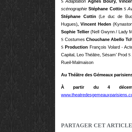
S
Adaptation
Agnès Boury, Vincen
scénographie
Stéphane Cottin
S
A
Stéphane Cottin
(Le duc de Buc
Hugues)
, Vincent Heden
(Kynasto
Sophie Tellier
(Nell Gwynn / Lady M
S
Costumes
Chouchane Abello Tch
S
Production
François Volard - Act
Capital, Leo Théâtre, Sésam’ Prod
S
Rueil-Malmaison
Au Théâtre des Gémeaux parisien
À partir du 4 décem
www.theatredesgemeauxparisiens.
PARTAGER CET ARTICL