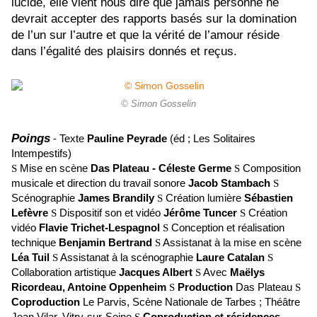
lucide, elle vient nous dire que jamais personne ne
devrait accepter des rapports basés sur la domination
de l’un sur l’autre et que la vérité de l’amour réside
dans l’égalité des plaisirs donnés et reçus.
© Simon Gosselin
Poings
- Texte
Pauline Peyrade
(éd ; Les Solitaires
Intempestifs)
S
Mise en scène
Das Plateau - Céleste Germe
S
Composition
musicale et direction du travail sonore
Jacob Stambach
S
Scénographie
James Brandily
S
Création lumière
Sébastien
Lefèvre
S
Dispositif son et vidéo
Jérôme Tuncer
S
Création
vidéo
Flavie Trichet-Lespagnol
S
Conception et réalisation
technique
Benjamin Bertrand
S
Assistanat à la mise en scène
Léa Tuil
S
Assistanat à la scénographie
Laure Catalan
S
Collaboration artistique
Jacques Albert
S
Avec
Maëlys
Ricordeau, Antoine Oppenheim
S
Production
Das Plateau
S
Coproduction
Le Parvis, Scène Nationale de Tarbes ; Théâtre
Jean Vilar, Vitry-sur-Seine
S
Coproduction et résidences