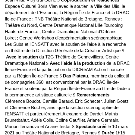
Espace Culturel Boris Vian avec le soutien la Ville des Ulis, le
département de L’Essonne, la Région Île-de-France et la DRAC
Ile-de-France ; TNB Théâtre National de Bretagne, Rennes ;
Théâtre du Nord, Centre Dramatique National Lille Tourcoing
Hauts-de-France ; Centre Dramatique National d’Orléans
Loiret ; Centre Workshop d’expérimentation scénographique
Les Subs et l’ENSATT avec le soutien de l’aide à la recherche
en théâtre de la Direction Générale de la Création Artistique
S
Avec le soutien
du T2G Théâtre de Gennevilliers, Centre
Dramatique National
S
Avec l’aide à la production
de la DRAC
Île-de-France et la participation du DICRéAM Action financée
par la Région Île-de-France
S
Das Plateau
, membre du collectif
de compagnies 360, est conventionné par la DRAC Île-de-
France et soutenu par la Région Île-de-France au titre de l’aide à
la permanence artistique culturelle
S
Remerciements
Clémence Boudot, Camille Baraud, Eric Schecter, Julien Goetz
et Clémence Bucher, ainsi que la section scénographie de
l’ENSATT et particulièrement Alexandre de Dardel, Mathis
Brunetbahut, Adèle Colle, Coline Gaufillet, Ariane Germain,
Manon Terranova et Ariane Testar
S
Spectacle créé
le 10 mars
2021 au Théâtre National de Bretagne, Rennes
S
Durée
1h15