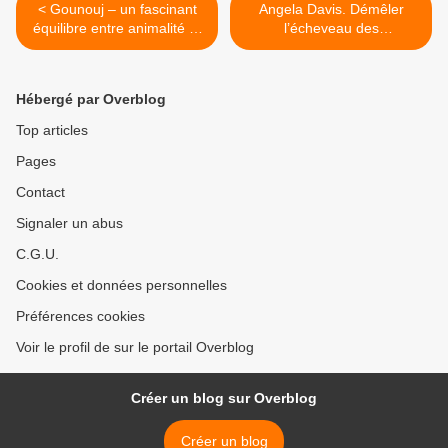
< Gounouj – un fascinant
Angela Davis. Démêler
équilibre entre animalité et
l’écheveau des
urbanité – virtuose.
discriminations, c’est les
traiter toutes ensemble, hier
comme aujourd’hui… >
Hébergé par Overblog
Top articles
Pages
Contact
Signaler un abus
C.G.U.
Cookies et données personnelles
Préférences cookies
Voir le profil de sur le portail Overblog
Créer un blog sur Overblog
Créer un blog