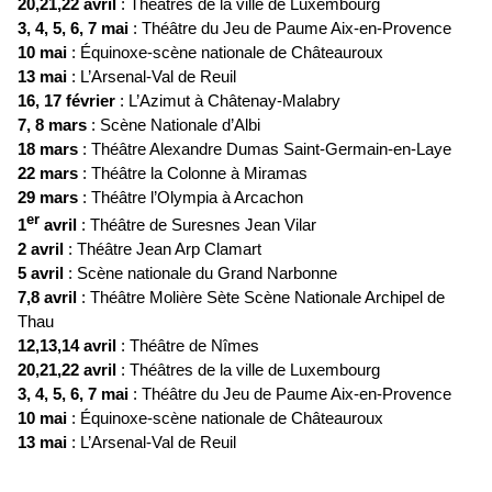
20,21,22 avril
: Théâtres de la ville de Luxembourg
3, 4, 5, 6, 7 mai
: Théâtre du Jeu de Paume Aix-en-Provence
10 mai
: Équinoxe-scène nationale de Châteauroux
13 mai
: L’Arsenal-Val de Reuil
16, 17 février
: L’Azimut à Châtenay-Malabry
7, 8 mars
: Scène Nationale d’Albi
18 mars
: Théâtre Alexandre Dumas Saint-Germain-en-Laye
22 mars
: Théâtre la Colonne à Miramas
29 mars
: Théâtre l’Olympia à Arcachon
er
1
avril
: Théâtre de Suresnes Jean Vilar
2 avril
: Théâtre Jean Arp Clamart
5 avril
: Scène nationale du Grand Narbonne
7,8 avril
: Théâtre Molière Sète Scène Nationale Archipel de
Thau
12,13,14 avril
: Théâtre de Nîmes
20,21,22 avril
: Théâtres de la ville de Luxembourg
3, 4, 5, 6, 7 mai
: Théâtre du Jeu de Paume Aix-en-Provence
10 mai
: Équinoxe-scène nationale de Châteauroux
13 mai
: L’Arsenal-Val de Reuil