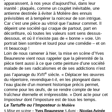
apparaissent, à nos yeux d’aujourd’hui, dans leur
inanité : plaqués, comme un couplet inévitable, une
antienne destinée à éviter à Molière des ennuis
prévisibles et à tempérer la noirceur de son intrigue.
Car c’est une pièce au vitriol que l’auteur commet. Il
dépeint une société qui craque de partout, part en
déconfiture, où toutes les valeurs sont sens dessus-
dessous, et où il n’existe pas de « bonne » voie. Un
portrait bien sombre et lourd pour une comédie – et on
rit beaucoup !
Loin de nous ramener à hier, la mise en scène d’Yves
Beaunesne vient nous rappeler que la pérennité de la
pièce tient aussi à ce que cette peinture d’une société
malade de ses radicalismes et de ses addictions n’est
e
pas l’apanage du XVII
siècle. « Déplacer les œuvres
du répertoire, revendique-t-il, en les plongeant dans
l’eau glacée d’un moment historique précis permet,
comme pour les œufs, de se rendre compte de leur
fraîcheur éternelle et irrépressible. » Dont acte pour cet
Imposteur
dont l’imposture est de tous les temps.
Le Tartuffe ou l’Imposteur
de
Molière
S
Mise en scène
–
Yves Beaunesne
S
Avec
-
Nicolas Avinée