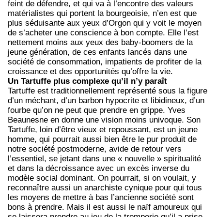
feint de défendre, et qui va à l’encontre des valeurs
matérialistes qui portent la bourgeoisie, n’en est que
plus séduisante aux yeux d’Orgon qui y voit le moyen
de s’acheter une conscience à bon compte. Elle l’est
nettement moins aux yeux des baby-boomers de la
jeune génération, de ces enfants lancés dans une
société de consommation, impatients de profiter de la
croissance et des opportunités qu’offre la vie.
Un Tartuffe plus complexe qu’il n’y paraît
Tartuffe est traditionnellement représenté sous la figure
d’un méchant, d’un barbon hypocrite et libidineux, d’un
fourbe qu’on ne peut que prendre en grippe. Yves
Beaunesne en donne une vision moins univoque. Son
Tartuffe, loin d’être vieux et repoussant, est un jeune
homme, qui pourrait aussi bien être le pur produit de
notre société postmoderne, avide de retour vers
l’essentiel, se jetant dans une « nouvelle » spiritualité
et dans la décroissance avec un excès inverse du
modèle social dominant. On pourrait, si on voulait, y
reconnaître aussi un anarchiste cynique pour qui tous
les moyens de mettre à bas l’ancienne société sont
bons à prendre. Mais il est aussi le naïf amoureux qui
se laissera prendre au jeu de la tromperie qu’il a prise