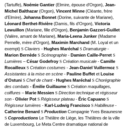
(Tartuffe),
Noémie Gantier
(Elmire, épouse d’Orgon),
Jean-
Michel Balthazar
(Orgon),
Vincent Minne
(Cléante, frère
d’Elmire),
Johanna Bonnet
(Dorine, suivante de Mariane),
Léonard Berthet-Rivière
(Damis, fils d’Orgon),
Victoria
Lewuillon
(Mariane, fille d’Orgon),
Benjamin Gazzeri-Guillet
(Valère, amant de Mariane),
Maria-Leena Junker
(Madame
Pernelle, mère d’Orgon),
Maximin Marchand
(M. Loyal et un
exempt)
S
Claviers -
Hughes Maréchal
S
Dramaturgie
-
Marion Bernède
S
Scénographie
-
Damien Caille-Perret
S
Lumières –
César Godefroy
S
Création musicale
-
Camille
Rocailleux
S
Création costumes
-
Jean-Daniel Vuillermoz
S
Assistantes à la mise en scène -
Pauline Buffet
et
Louise
d’Ostuni
S
Chef de chant -
Hughes Maréchal
S
Chorégraphie
des combats
-
Émilie Guillaume
S
Création maquillages,
coiffures
–
Marie Messien
S
Direction technique et régisseur
son
-
Olivier Pot
S
Régisseur plateau
-
Éric Capuano
S
Régisseur lumières
-
Karl-Ludwig Francisco
S
Habilleuse
-
Catherine Benard
S
Production
Compagnie Yves Beaunesne
S
Coproductions
Le Théâtre de Liège, les Théâtres de la ville
de Luxembourg, Le Meta Centre dramatique national de