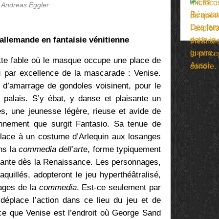
 Andreas Eggler
llemande en fantaisie vénitienne
te fable où le masque occupe une place de
eu par excellence de la mascarade : Venise.
 d’amarrage de gondoles voisinent, pour le
n palais. S’y ébat, y danse et plaisante un
 une jeunesse légère, rieuse et avide de
onnement que surgit Fantasio. Sa tenue de
lace à un costume d’Arlequin aux losanges
ns la
commedia dell’art
e, forme typiquement
ante dès la Renaissance. Les personnages,
illés, adopteront le jeu hyperthéâtralisé,
ages de la
commedia
. Est-ce seulement par
éplace l’action dans ce lieu du jeu et de
arce que Venise est l’endroit où George Sand