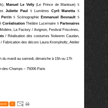
rk),
Manuel Le Velly
(Le Prince de Mantoue)
S
ires
Juliette Paul
S
Lumières
Cyril Manetta
S
n Perrin
S
Scénographie
Emmanuel Besnault
S
té
Coréalisation
Théâtre Lucernaire
S
Partenaires
 Molière, La Factory / Avignon, Festival Friscènes,
ts
/ Réalisation des costumes Nolwenn Caudan,
/ Fabrication des décors Laura Krompholtz, Atelier
h du mardi au samedi, dimanche à 15h ou 17h
e-des-Champs – 75006 Paris
E
epost
0