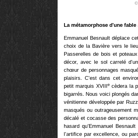
©
La métamorphose d'une fable a
Emmanuel Besnault déplace cet
choix de la Bavière vers le li
Passerelles de bois et poteaux
décor, avec le sol carrelé d’u
chœur de personnages masqués,
plaisirs. C’est dans cet envir
e
petit marquis XVIII
cèdera la p
bigarrés. Nous voici plongés da
vénitienne développée par Ruzz
masqués ou outrageusement maqu
décalé et cocasse des personn
hasard qu’Emmanuel Besnault d
l’artifice par excellence, ou p