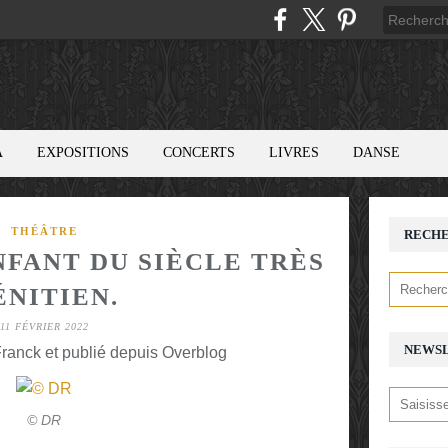
A
EXPOSITIONS
CONCERTS
LIVRES
DANSE
THÉÂTRE
RECH
NFANT DU SIÈCLE TRÈS
ÉNITIEN.
11 FÉVRIER 2022
NEWS
ranck et publié depuis Overblog
© DR