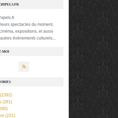
CHIPELS.FR
lleurs spectacles du moment,
 cinéma, expositions, et aussi
t autres évènements culturels...
Z-MOI
ORIES
(1392)
s
(281)
280)
ire
(221)