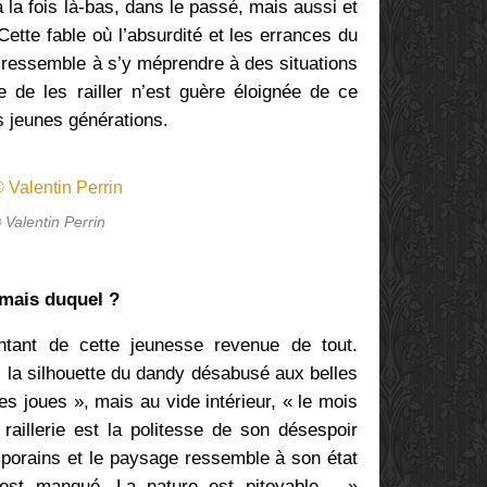
à la fois là-bas, dans le passé, mais aussi et
Cette fable où l’absurdité et les errances du
 ressemble à s’y méprendre à des situations
de les railler n’est guère éloignée de ce
 jeunes générations.
 Valentin Perrin
 mais duquel ?
ntant de cette jeunesse revenue de tout.
i la silhouette du dandy désabusé aux belles
es joues », mais au vide intérieur, « le mois
raillerie est la politesse de son désespoir
mporains et le paysage ressemble à son état
t est manqué. La nature est pitoyable… »