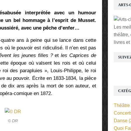
ARTS-
 désabusée interprétée avec un humour
tue un bel hommage à l’esprit de Musset.
Les mei
oussiéré, avec une pêche d’enfer…
théâtre,
quatre ans à peine qui se lance dans cette
livres e
 où le pouvoir est ridiculisé. Il n’en est pas
êvent les jeunes filles ?
et
les Caprices de
SUIVE
ette époque où valsent les rois et où celui
oi des parapluies », Louis-Philippe, le roi
rive au pouvoir. Écrite en 1833-1834, la pièce
 de dix ans après la mort de son auteur, et
CATÉG
 opéra-comique en 1872.
Théâtre
Concert
Danse
(
© DR
Quoi Fa