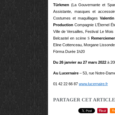
Türkmen
(La Gouvernante et Spa
Assistante, masques et accesso
Costumes et maquillages
Valenti
Production
Compagnie L’Éternel É
Ville de Versailles, Festival Le Mois
Belcastel en scène
S
Remerciemen
Eline Cottenceau, Morgane Lissonde 
Förma
Durée 1h20
Du 26 janvier au 27 mars 2022
à 20
Au Lucernaire
– 53, rue Notre-Dam
01 42 22 66 8
7
www.lucernaire.fr
PARTAGER CET ARTICL
R