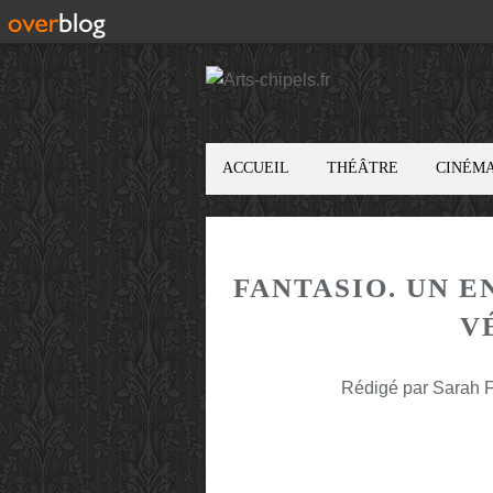
ACCUEIL
THÉÂTRE
CINÉM
FANTASIO. UN E
V
Rédigé par Sarah F