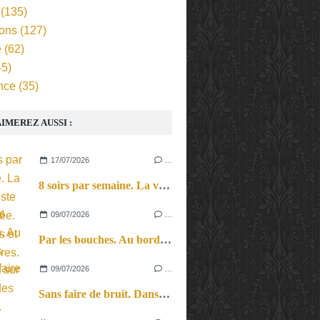
(135)
ions
(127)
e
(62)
5)
nce
(35)
IMEREZ AUSSI :
17/07/2026
…
8 soirs par semaine. La vie d’artiste en tournée. Ses joies et ses galères.
09/07/2026
…
Par les bouches. Au bord des lèvres et sur le bout des langues.
09/07/2026
…
Sans faire de bruit. Dans le microcosme du quotidien, l’exploration théâtrale de la perception sonore.