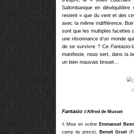
Saltimbanque en déséquilibre 
restent « que du vent et des cen
avec la même indifférence. Boire
sont que les multiples facette
une résonnance d’un monde qui n
de se survivre ? Ce
Fantasio
-
manifeste, nous sert, dans la b
un bien mauvais brouet…
©
Fantasio
d
’
Alfred de Musset
S
Mise en scène
Emmanuel Besn
camp du prince),
Benoit Gruel
(F