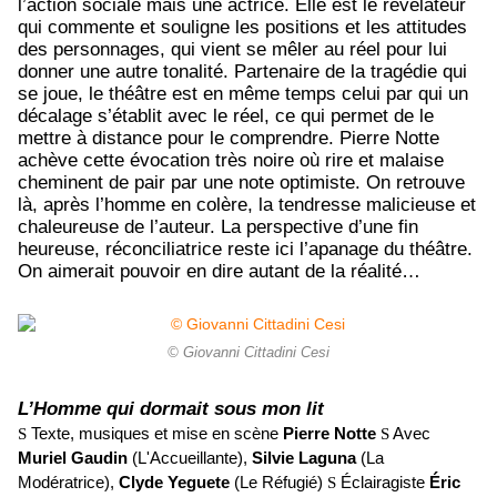
l’action sociale mais une actrice. Elle est le révélateur
qui commente et souligne les positions et les attitudes
des personnages, qui vient se mêler au réel pour lui
donner une autre tonalité. Partenaire de la tragédie qui
se joue, le théâtre est en même temps celui par qui un
décalage s’établit avec le réel, ce qui permet de le
mettre à distance pour le comprendre. Pierre Notte
achève cette évocation très noire où rire et malaise
cheminent de pair par une note optimiste. On retrouve
là, après l’homme en colère, la tendresse malicieuse et
chaleureuse de l’auteur. La perspective d’une fin
heureuse, réconciliatrice reste ici l’apanage du théâtre.
On aimerait pouvoir en dire autant de la réalité…
© Giovanni Cittadini Cesi
L’Homme qui dormait sous mon lit
S
Texte, musiques et mise en scène
Pierre Notte
S
Avec
Muriel Gaudin
(
L'Accueillante),
Silvie Laguna
(
La
Modératrice),
Clyde Yeguete
(
Le Réfugié)
S
Éclairagiste
Éric