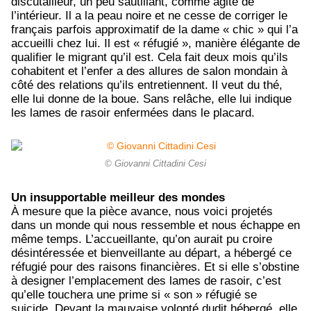
discutailleur, un peu sautillant, comme agité de
l’intérieur. Il a la peau noire et ne cesse de corriger le
français parfois approximatif de la dame « chic » qui l’a
accueilli chez lui. Il est « réfugié », manière élégante de
qualifier le migrant qu’il est. Cela fait deux mois qu’ils
cohabitent et l’enfer a des allures de salon mondain à
côté des relations qu’ils entretiennent. Il veut du thé,
elle lui donne de la boue. Sans relâche, elle lui indique
les lames de rasoir enfermées dans le placard.
© Giovanni Cittadini Cesi
Un insupportable meilleur des mondes
À mesure que la pièce avance, nous voici projetés
dans un monde qui nous ressemble et nous échappe en
même temps. L’accueillante, qu’on aurait pu croire
désintéressée et bienveillante au départ, a hébergé ce
réfugié pour des raisons financières. Et si elle s’obstine
à designer l’emplacement des lames de rasoir, c’est
qu’elle touchera une prime si « son » réfugié se
suicide. Devant la mauvaise volonté dudit hébergé, elle