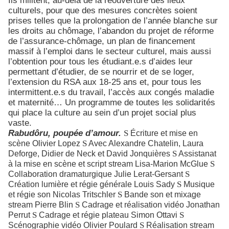
culturels, pour que des mesures concrètes soient
prises telles que la prolongation de l’année blanche sur
les droits au chômage, l’abandon du projet de réforme
de l’assurance-chômage, un plan de financement
massif à l’emploi dans le secteur culturel, mais aussi
l’obtention pour tous les étudiant.e.s d’aides leur
permettant d’étudier, de se nourrir et de se loger,
l’extension du RSA aux 18-25 ans et, pour tous les
intermittent.e.s du travail, l’accès aux congés maladie
et maternité… Un programme de toutes les solidarités
qui place la culture au sein d’un projet social plus
vaste.
Rabudôru, poupée d’amour.
S
Écriture et mise en
S
scène Olivier Lopez
Avec Alexandre Chatelin, Laura
S
Deforge, Didier de Neck et David Jonquières
Assistanat
S
à la mise en scène et script stream Lisa-Marion McGlue
S
Collaboration dramaturgique Julie Lerat-Gersant
S
Création lumière et régie générale Louis Sady
Musique
S
et régie son Nicolas Tritschler
Bande son et mixage
S
stream Pierre Blin
Cadrage et réalisation vidéo Jonathan
S
S
Perrut
Cadrage et régie plateau Simon Ottavi
S
Scénographie vidéo Olivier Poulard
Réalisation stream