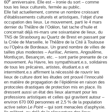
e
60
anniversaire. Elle est – ironie du sort – comme
tous les lieux culturels, fermée au public.
Elle fait actuellement, comme un nombre croissant
d’établissements culturels et artistiques, l’objet d’une
occupation des lieux. Le mouvement, parti le 4 mars
dernier du Théâtre de l’Odéon, fait tache d’huile et
concernait déjà mi-mars une soixantaine de lieux, du
TNS de Strasbourg au Quartz de Brest en passant par
la Criée de Marseille, le Théâtre de la Cité à Toulouse
ou l’Opéra de Bordeaux. Un grand nombre de villes de
tailles plus modestes – Aurillac, Amiens, Angoulême,
Montluçon, Besançon, etc. – sont partie prenante de ce
mouvement. Au Havre, les sympathisant.e.s, solidaires
de tous les précaires, artistes, étudiant.e.s et
intermittent.e.s affirment la nécessité de rouvrir les
lieux de culture dont les études ont prouvé l’innocuité
en matière de propagation de l’épidémie en raison des
protocoles drastiques de protection mis en place. Ils
dressent aussi un état des lieux alarmant pour les
professions artistiques et celles qui gravitent autour –
environ 670 000 personnes et 2,5 % de la population
active selon
Le Point
– qui sont menacées d’asphyxie.
Ils militent, au-delà de la réouverture des lieux