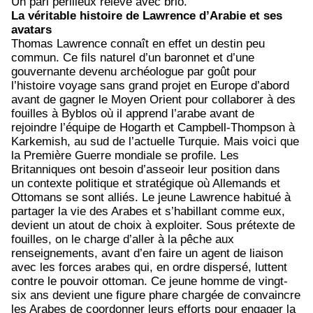
Un pari périlleux relevé avec brio.
La véritable histoire de Lawrence d’Arabie et ses
avatars
Thomas Lawrence connaît en effet un destin peu
commun. Ce fils naturel d’un baronnet et d’une
gouvernante devenu archéologue par goût pour
l’histoire voyage sans grand projet en Europe d’abord
avant de gagner le Moyen Orient pour collaborer à des
fouilles à Byblos où il apprend l’arabe avant de
rejoindre l’équipe de Hogarth et Campbell-Thompson à
Karkemish, au sud de l’actuelle Turquie. Mais voici que
la Première Guerre mondiale se profile. Les
Britanniques ont besoin d’asseoir leur position dans
un contexte politique et stratégique où Allemands et
Ottomans se sont alliés. Le jeune Lawrence habitué à
partager la vie des Arabes et s’habillant comme eux,
devient un atout de choix à exploiter. Sous prétexte de
fouilles, on le charge d’aller à la pêche aux
renseignements, avant d’en faire un agent de liaison
avec les forces arabes qui, en ordre dispersé, luttent
contre le pouvoir ottoman. Ce jeune homme de vingt-
six ans devient une figure phare chargée de convaincre
les Arabes de coordonner leurs efforts pour engager la