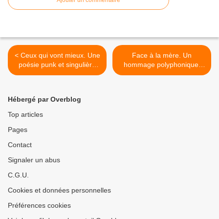
Ajouter un commentaire
< Ceux qui vont mieux. Une
Face à la mère. Un
poésie punk et singulière
hommage polyphonique,
comme un hommage
théâtral et musical, en
thérapeutique à la vie.
même temps qu’un retour
aux sources >
Hébergé par Overblog
Top articles
Pages
Contact
Signaler un abus
C.G.U.
Cookies et données personnelles
Préférences cookies