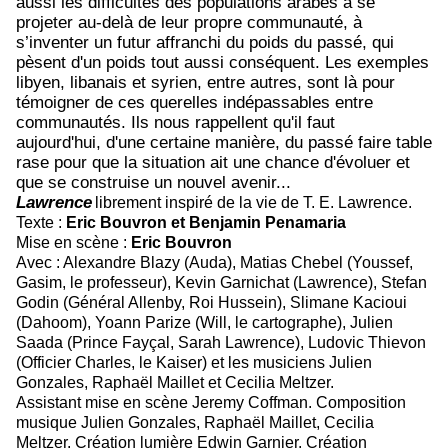
aussi les difficultés des populations arabes à se
projeter au-delà de leur propre communauté, à
s’inventer un futur affranchi du poids du passé, qui
pèsent d'un poids tout aussi conséquent. Les exemples
libyen, libanais et syrien, entre autres, sont là pour
témoigner de ces querelles indépassables entre
communautés. Ils nous rappellent qu'il faut
aujourd'hui,
d'une certaine manière, du passé faire table
rase pour que la situation ait une chance d'évoluer et
que se construise un nouvel avenir...
Lawrence
librement inspiré de la vie de T. E. Lawrence.
Texte :
Eric Bouvron et Benjamin Penamaria
Mise en scène :
Eric Bouvron
Avec :
Alexandre Blazy (Auda), Matias Chebel (Youssef,
Gasim, le professeur), Kevin Garnichat (Lawrence), Stefan
Godin (Général Allenby, Roi Hussein), Slimane Kacioui
(Dahoom), Yoann Parize (Will, le cartographe), Julien
Saada (Prince Fayçal, Sarah Lawrence), Ludovic Thievon
(Officier Charles, le Kaiser) et les musiciens Julien
Gonzales, Raphaël Maillet et Cecilia Meltzer.
Assistant mise en scène Jeremy Coffman. Composition
musique Julien Gonzales, Raphaël Maillet, Cecilia
Meltzer. Création lumière Edwin Garnier. Création