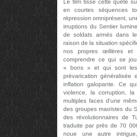
Le film tisse cette quête 
en courtes séquences to
répression omniprésent, une
irruptions du Sentier lumi
de soldats armés dans le
raison de la situation spéci
nos propres œillères et gr
comprendre ce qui se joue
« bons » et qui sont le
prévarication généralisée 
inflation galopante. Ce q
violence, la corruption, 
multiples faces d’une même 
des groupes maoïstes du Se
des révolutionnaires de T
traduite par près de 70 00
noue une autre intrigue, 