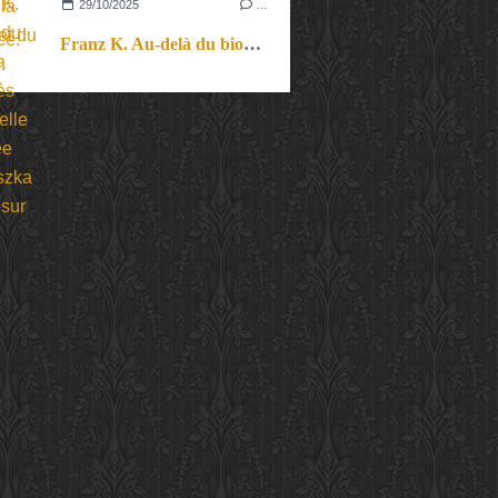
29/10/2025
…
Franz K. Au-delà du biopic, la vision très personnelle et habitée d’Agnieszka Holland sur Kafka.