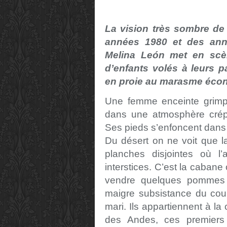
La vision très sombre de 
années 1980 et des ann
Melina León met en scèn
d’enfants volés à leurs 
en proie au marasme éco
Une femme enceinte grimp
dans une atmosphère crépu
Ses pieds s’enfoncent dans l
Du désert on ne voit que l
planches disjointes où l’
interstices. C’est la cabane o
vendre quelques pommes d
maigre subsistance du coup
mari. Ils appartiennent à l
des Andes, ces premiers 