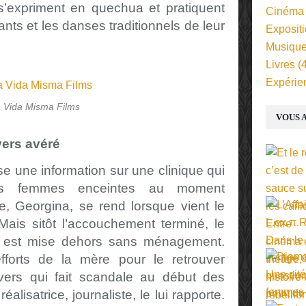
 s’expriment en quechua et pratiquent
Cinéma
ants et les danses traditionnels de leur
Exposit
Musiqu
Livres
(4
Expérie
 Vida Misma Films
VOUS A
vers avéré
use une information sur une clinique qui
 les femmes enceintes au moment
le, Georgina, se rend lorsque vient le
ais sitôt l’accouchement terminé, le
le est mise dehors sans ménagement.
efforts de la mère pour le retrouver
ivers qui fait scandale au début des
alisatrice, journaliste, le lui rapporte.