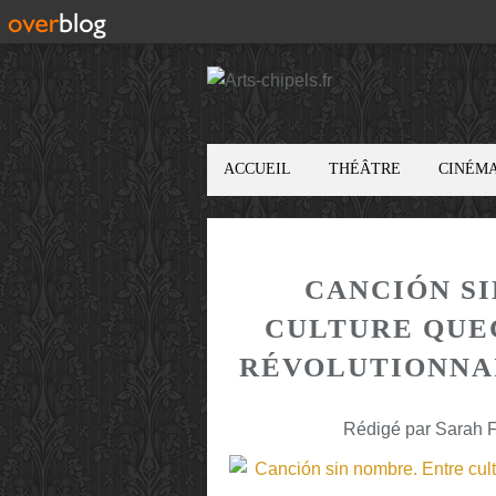
ACCUEIL
THÉÂTRE
CINÉM
CANCIÓN S
CULTURE QUE
RÉVOLUTIONNAI
Rédigé par Sarah F