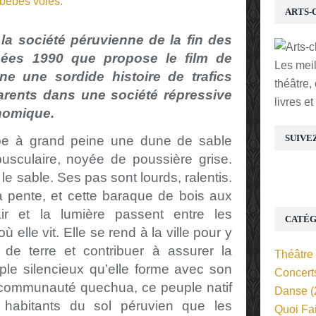
ARTS-
la société péruvienne de la fin des
ées 1990 que propose le film de
Les mei
e une sordide histoire de trafics
théâtre,
parents dans une société répressive
livres e
nomique.
SUIVE
e à grand peine une dune de sable
sculaire, noyée de poussière grise.
e sable. Ses pas sont lourds, ralentis.
a pente, et cette baraque de bois aux
air et la lumière passent entre les
CATÉG
ù elle vit. Elle se rend à la ville pour y
e terre et contribuer à assurer la
Théâtre
le silencieux qu’elle forme avec son
Concert
a communauté quechua, ce peuple natif
Danse
(
habitants du sol péruvien que les
Quoi Fa