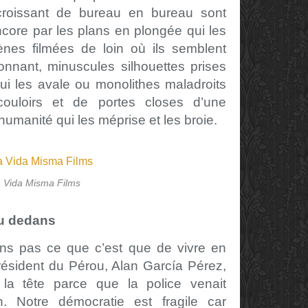
roissant de bureau en bureau sont
core par les plans en plongée qui les
ènes filmées de loin où ils semblent
onnant, minuscules silhouettes prises
ui les avale ou monolithes maladroits
couloirs et de portes closes d’une
umanité qui les méprise et les broie.
 Vida Misma Films
du dedans
ns pas ce que c’est que de vivre en
résident du Pérou, Alan García Pérez,
 la tête parce que la police venait
ion. Notre démocratie est fragile car