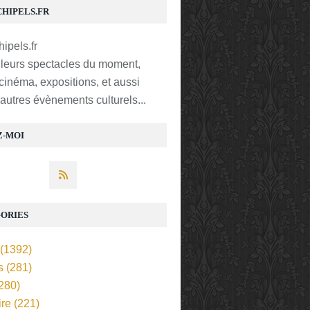
CHIPELS.FR
lleurs spectacles du moment,
 cinéma, expositions, et aussi
t autres évènements culturels...
Z-MOI
ORIES
(1392)
s
(281)
280)
ire
(221)