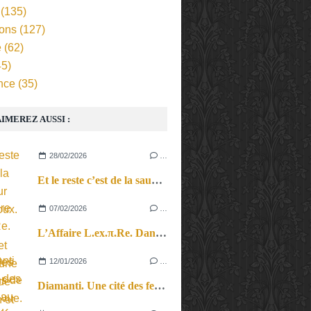
(135)
ions
(127)
e
(62)
5)
nce
(35)
IMEREZ AUSSI :
28/02/2026
…
Et le reste c’est de la sauce sur les cailloux. Entre cinéma et théâtre, une histoire de rébellion et de résistance.
07/02/2026
…
L’Affaire L.ex.π.Re. Dans le vertige des questions de point de vue.
12/01/2026
…
Diamanti. Une cité des femmes au pays de la couture et du costume.