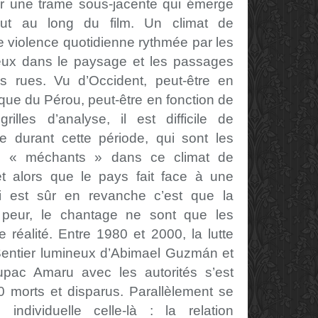
sur une trame sous-jacente qui émerge
ut au long du film. Un climat de
 violence quotidienne rythmée par les
neux dans le paysage et les passages
s rues. Vu d’Occident, peut-être en
fique du Pérou, peut-être en fonction de
illes d’analyse, il est difficile de
 durant cette période, qui sont les
s « méchants » dans ce climat de
et alors que le pays fait face à une
ui est sûr en revanche c’est que la
la peur, le chantage ne sont que les
réalité. Entre 1980 et 2000, la lutte
ntier lumineux d’
Abimael Guzmán et
upac Amaru avec les autorités s’est
0 morts et disparus. Parallèlement se
individuelle celle-là : la relation