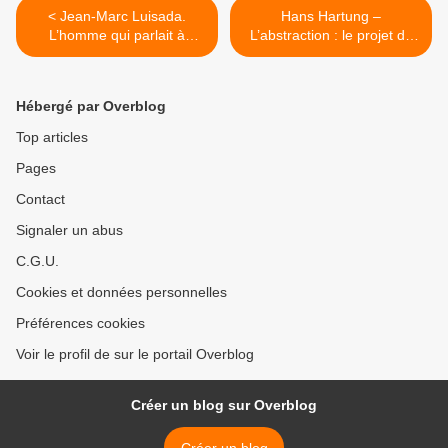
< Jean-Marc Luisada.
Hans Hartung –
L’homme qui parlait à
L’abstraction : le projet de
l’oreille des pianos.
toute une vie >
Hébergé par Overblog
Top articles
Pages
Contact
Signaler un abus
C.G.U.
Cookies et données personnelles
Préférences cookies
Voir le profil de sur le portail Overblog
Créer un blog sur Overblog