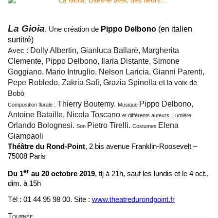
La Gioia
Pippo Delbono
(en italien
. Une création de
surtitré)
:
Dolly Albertin, Gianluca Ballarè, Margherita
Avec
Clemente, Pippo Delbono, Ilaria Distante, Simone
Goggiano, Mario Intruglio, Nelson Laricia, Gianni Parenti,
Pepe Robledo, Zakria Safi, Grazia Spinella
et
la voix de
Bobò
Thierry Boutemy.
Pippo Delbono,
Composition florale :
Musique
Antoine Bataille, Nicola Toscano
et différents auteurs. Lumière
Orlando Bolognesi.
Pietro Tirelli.
Elena
Son
Costumes
Giampaoli
Théâtre du Rond-Point
, 2 bis avenue Franklin-Roosevelt –
75008 Paris
er
Du 1
au 20 octobre 2019
, tlj à 21h, sauf les lundis et le 4 oct.,
dim. à 15h
Tél : 01 44 95 98 00. Site :
www.theatredurondpoint.fr
Tournée