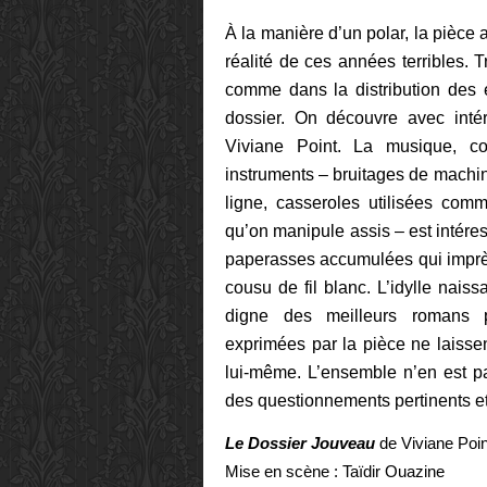
À la manière d’un polar, la pièce
réalité de ces années terribles.
comme dans la distribution des 
dossier. On découvre avec intér
Viviane Point. La musique, co
instruments – bruitages de machines
ligne, casseroles utilisées comm
qu’on manipule assis – est intére
paperasses accumulées qui imprèg
cousu de fil blanc. L’idylle naissa
digne des meilleurs romans po
exprimées par la pièce ne laissen
lui-même. L’ensemble n’en est p
des questionnements pertinents et
Le Dossier Jouveau
de Viviane Poin
Mise en scène : Taïdir Ouazine