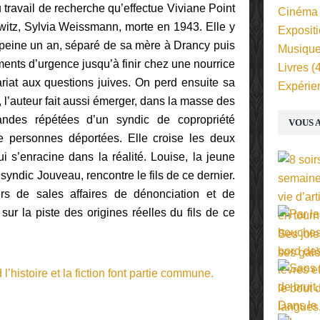
u travail de recherche qu’effectue Viviane Point
Cinéma
itz, Sylvia Weissmann, morte en 1943. Elle y
Exposit
à peine un an, séparé de sa mère à Drancy puis
Musiqu
nts d’urgence jusqu’à finir chez une nourrice
Livres
(4
iat aux questions juives. On perd ensuite sa
Expérie
 l’auteur fait aussi émerger, dans la masse des
ndes répétées d’un syndic de copropriété
VOUS A
e personnes déportées. Elle croise les deux
ui s’enracine dans la réalité. Louise, la jeune
syndic Jouveau, rencontre le fils de ce dernier.
s de sales affaires de dénonciation et de
 sur la piste des origines réelles du fils de ce