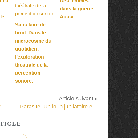
hes.
Des femmes
dans la guerre.
 le
Aussi.
Sans faire de
bruit. Dans le
microcosme du
quotidien,
l’exploration
théâtrale de la
perception
sonore.
107 ans. Un amour fou traversé par l’adolescence et la littérature
Parasite. Un loup jubilatoire et provocateur dans la bergerie sociale.
TICLE