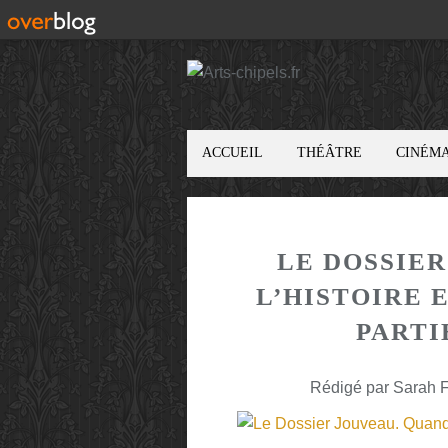
ACCUEIL
THÉÂTRE
CINÉM
LE DOSSIE
L’HISTOIRE 
PARTI
Rédigé par Sarah F