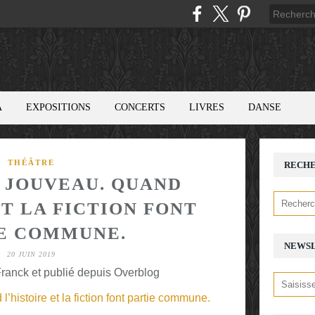
A
EXPOSITIONS
CONCERTS
LIVRES
DANSE
THÉÂTRE
RECH
R JOUVEAU. QUAND
ET LA FICTION FONT
E COMMUNE.
NEWS
20 JUIN 2019
ranck et publié depuis Overblog