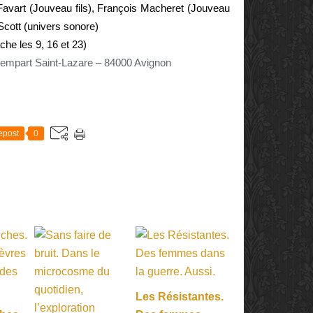
 Favart (Jouveau fils), François Macheret (Jouveau
Scott (univers sonore)
che les 9, 16 et 23)
Rempart Saint-Lazare – 84000 Avignon
E
epost
0
Les Résistantes.