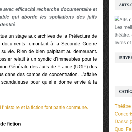
ARTS-
e avec efficacité recherche documentaire et
able qui aborde les spoliations des juifs
dentité.
Les mei
théâtre,
ctue un stage aux archives de la Préfecture de
livres e
es documents remontant à la Seconde Guerre
 suivie. Rien de bien palpitant au demeurant.
SUIVE
ossier relatif à un syndic d’immeubles pour le
’Union Générale des Juifs de France (UGIF) des
rus dans des camps de concentration. L’affaire
t scandaleuse pour qu’elle donne envie à la
CATÉG
Théâtre
Concert
Danse
(
de fiction
Quoi Fa