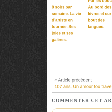
Par les bouc
8 soirs par
Au bord des
semaine. La vie
lèvres et sur
d’artiste en
bout des
tournée. Ses
langues.
joies et ses
galères.
COMMENTER CET AR