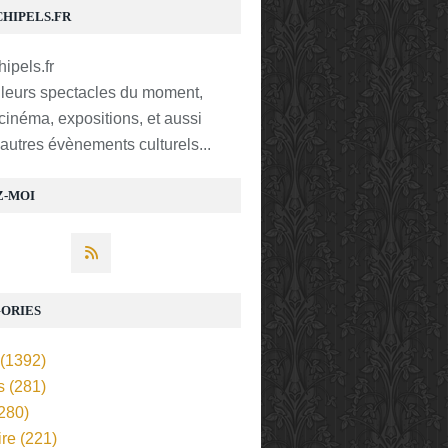
CHIPELS.FR
lleurs spectacles du moment,
 cinéma, expositions, et aussi
t autres évènements culturels...
Z-MOI
ORIES
(1392)
s
(281)
280)
ire
(221)