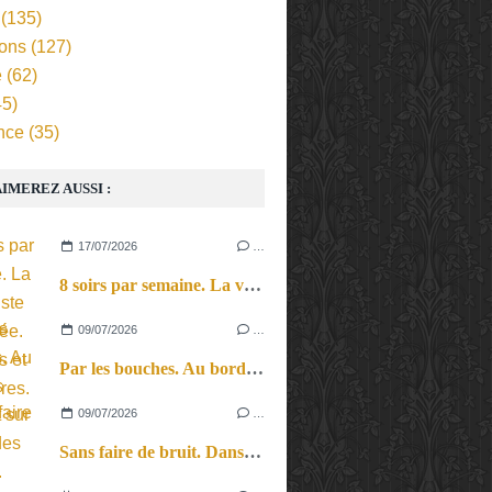
(135)
ions
(127)
e
(62)
5)
nce
(35)
IMEREZ AUSSI :
17/07/2026
…
8 soirs par semaine. La vie d’artiste en tournée. Ses joies et ses galères.
09/07/2026
…
Par les bouches. Au bord des lèvres et sur le bout des langues.
09/07/2026
…
Sans faire de bruit. Dans le microcosme du quotidien, l’exploration théâtrale de la perception sonore.