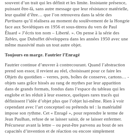
souvent d’un trait qui les définit et les limite. Insistante présence,
puissant être-là, sans autre message que leur résistance matérielle,
leur qualité d’être… que l’on retrouvera dans la série des
Partisans
qu’il réalisera au moment du soulèvement de la Hongrie
face aux Soviétiques en 1956 et sous-titrera du vers de Paul
Éluard « J’écris ton nom – Liberté. ». On pense à la série des
Tables
, que Dubuffet développera dans les années 1950 avec une
même massivité mais un tout autre objet.
Toujours en marge. Fautrier l’Enragé
Fautrier continue d’œuvrer à contrecourant. Quand l’abstraction
prend son essor, il revient au réel, choisissant pour ce faire les
Objets
du quotidien – verres, pots, boîtes de conserve, cartons… -
objets sans grâce hissés au rang de mythes par leur apparition
dans de grands formats, fondus dans l’espace du tableau qui les
englobe et les réduit à leur essence, quelques rares tracés qui
définissent l’idée d’objet plus que l’objet lui-même. Rien à voir
cependant avec l’art conceptuel ou prétendu tel : la matérialité
impose son rythme. Cet « Enragé », pour reprendre le terme de
Jean Paulhan, refuse de se laisser saisir, de se laisser enfermer.
Précurseur avant la lettre – ou peut-être parvenu au bout de ses
capacités d’invention et de réaction ou encore simplement