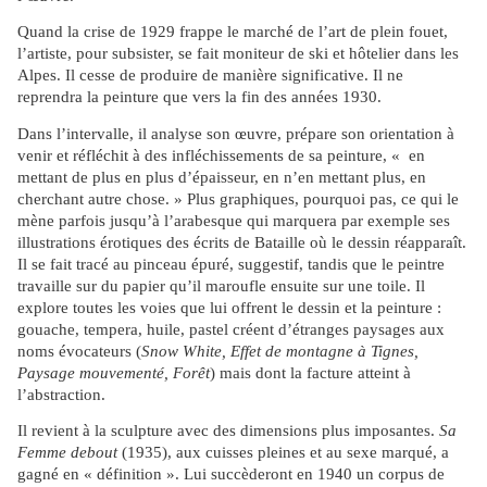
Quand la crise de 1929 frappe le marché de l’art de plein fouet,
l’artiste, pour subsister, se fait moniteur de ski et hôtelier dans les
Alpes. Il cesse de produire de manière significative. Il ne
reprendra la peinture que vers la fin des années 1930.
Dans l’intervalle, il analyse son œuvre, prépare son orientation à
venir et réfléchit à des infléchissements de sa peinture, « en
mettant de plus en plus d’épaisseur, en n’en mettant plus, en
cherchant autre chose. » Plus graphiques, pourquoi pas, ce qui le
mène parfois jusqu’à l’arabesque qui marquera par exemple ses
illustrations érotiques des écrits de Bataille où le dessin réapparaît.
Il se fait tracé au pinceau épuré, suggestif, tandis que le peintre
travaille sur du papier qu’il maroufle ensuite sur une toile. Il
explore toutes les voies que lui offrent le dessin et la peinture :
gouache, tempera, huile, pastel créent d’étranges paysages aux
noms évocateurs (
Snow White, Effet de montagne à Tignes,
Paysage mouvementé, Forêt
) mais dont la facture atteint à
l’abstraction.
Il revient à la sculpture avec des dimensions plus imposantes.
Sa
Femme debout
(1935), aux cuisses pleines et au sexe marqué, a
gagné en « définition ». Lui succèderont en 1940 un corpus de