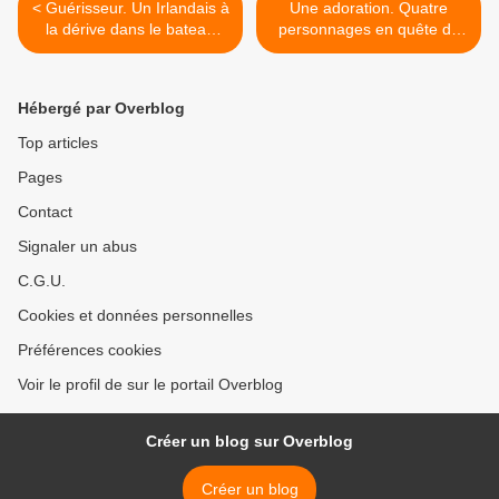
< Guérisseur. Un Irlandais à
Une adoration. Quatre
la dérive dans le bateau
personnages en quête de
ivre de la poésie et un
public. Un pari réussi. >
fantastique voyage
immobile.
Hébergé par Overblog
Top articles
Pages
Contact
Signaler un abus
C.G.U.
Cookies et données personnelles
Préférences cookies
Voir le profil de sur le portail Overblog
Créer un blog sur Overblog
Créer un blog