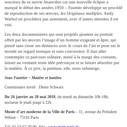
soucieux de sa survie financière car une nouvelle éclipse a
marqué le début des années 1950 – Fautrier développe un procédé
de reproduction de ses œuvres, les
Originaux multiples
. Andy
Warhol ne procèdera pas autrement, avec d’autres attendus il est
vrai.
Les deux documentaires qui sont projetés ajoutent au portrait
offert par les œuvres l’image d’un homme exigeant et âpre, qui
prend sans cesse ses distances avec le cours de l’art et pose sur le
monde un regard ironique et sans concession. Il faut aller
contempler ce parcours solitaire, mené à la marge des courants,
laisser au vestiaire toute idée préconçue et se laisser absorber par
la matière. À ce prix, la peinture, elle, nous submerge.
Jean Fautrier – Matière et lumière
Commissaire invité : Dieter Schwarz
Du 26 janvier au 20 mai 2018
, du mardi au dimanche 10h-18h,
nocturne le jeudi jusqu’à 22h
Musée d’art moderne de la Ville de Paris
– 11, avenue du Président
Wilson – 75116 Paris
Tél. 01 53 67 40 00. Site :
www.mam.paris.fr