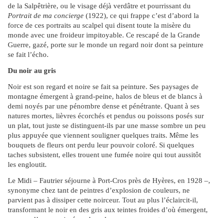
de la Salpêtrière, ou le visage déjà verdâtre et pourrissant du
Portrait de ma concierge
(1922), ce qui frappe c’est d’abord la
force de ces portraits au scalpel qui disent toute la misère du
monde avec une froideur impitoyable. Ce rescapé de la Grande
Guerre, gazé, porte sur le monde un regard noir dont sa peinture
se fait l’écho.
Du noir au gris
Noir est son regard et noire se fait sa peinture. Ses paysages de
montagne émergent à grand-peine, halos de bleus et de blancs à
demi noyés par une pénombre dense et pénétrante. Quant à ses
natures mortes, lièvres écorchés et pendus ou poissons posés sur
un plat, tout juste se distinguent-ils par une masse sombre un peu
plus appuyée que viennent souligner quelques traits. Même les
bouquets de fleurs ont perdu leur pouvoir coloré. Si quelques
taches subsistent, elles trouent une fumée noire qui tout aussitôt
les engloutit.
Le Midi – Fautrier séjourne à Port-Cros près de Hyères, en 1928 –,
synonyme chez tant de peintres d’explosion de couleurs, ne
parvient pas à dissiper cette noirceur. Tout au plus l’éclaircit-il,
transformant le noir en des gris aux teintes froides d’où émergent,