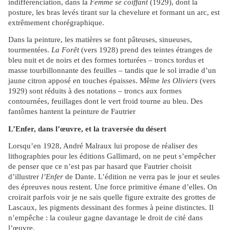
indifférenciation, dans la
Femme se coiffant
(1929), dont la
posture, les bras levés tirant sur la chevelure et formant un arc, est
extrêmement chorégraphique.
Dans la peinture, les matières se font pâteuses, sinueuses,
tourmentées.
La Forêt
(vers 1928) prend des teintes étranges de
bleu nuit et de noirs et des formes torturées – troncs tordus et
masse tourbillonnante des feuilles – tandis que le sol irradie d’un
jaune citron apposé en touches épaisses. Même
les Oliviers
(vers
1929) sont réduits à des notations – troncs aux formes
contournées, feuillages dont le vert froid tourne au bleu. Des
fantômes hantent la peinture de Fautrier
L’Enfer, dans l’œuvre, et la traversée du désert
Lorsqu’en 1928, André Malraux lui propose de réaliser des
lithographies pour les éditions Gallimard, on ne peut s’empêcher
de penser que ce n’est pas par hasard que Fautrier choisit
d’illustrer
l’Enfer
de Dante. L’édition ne verra pas le jour et seules
des épreuves nous restent. Une force primitive émane d’elles. On
croirait parfois voir je ne sais quelle figure extraite des grottes de
Lascaux, les pigments dessinant des formes à peine distinctes. Il
n’empêche : la couleur gagne davantage le droit de cité dans
l’œuvre.