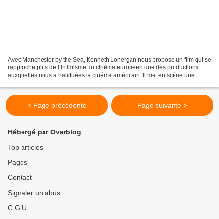
Avec Manchester by the Sea, Kenneth Lonergan nous propose un film qui se
rapproche plus de l’intimisme du cinéma européen que des productions
auxquelles nous a habituées le cinéma américain. Il met en scène une
histoire très attachante, faite de petits...
< Page précédente
Page suivante >
Hébergé par Overblog
Top articles
Pages
Contact
Signaler un abus
C.G.U.