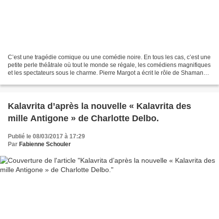
C’est une tragédie comique ou une comédie noire. En tous les cas, c’est une
petite perle théâtrale où tout le monde se régale, les comédiens magnifiques
et les spectateurs sous le charme. Pierre Margot a écrit le rôle de Shaman
spécialement pour Guillaume...
Kalavrita d’après la nouvelle « Kalavrita des
mille Antigone » de Charlotte Delbo.
Publié le 08/03/2017 à 17:29
Par
Fabienne Schouler