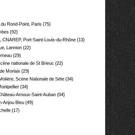
 du Rond-Point, Paris (75)
mbes (92)
e, CNAREP, Port-Saint-Louis-du-Rhône (13)
e, Lannion (22)
derneau (29)
scène nationale de St Brieuc (22)
de Morlaix (29)
Molière, Scène Nationale de Sète (34)
ontpellier (34)
hâteau-Arnoux-Saint-Auban (04)
n-Anjou Bleu (49)
helle (17)