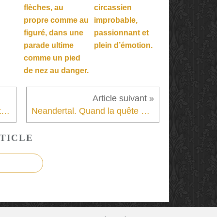
flèches, au
circassien
propre comme au
improbable,
figuré, dans une
passionnant et
parade ultime
plein d’émotion.
comme un pied
de nez au danger.
L’Enfant qui tremble : une fiction au détour de deux biographies.
Neandertal. Quand la quête des origines de l’homme rencontre la question raciale et les différenciations entre les peuples.
TICLE