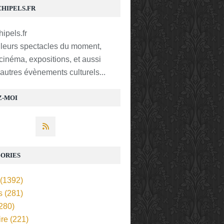
CHIPELS.FR
lleurs spectacles du moment,
 cinéma, expositions, et aussi
t autres évènements culturels...
Z-MOI
ORIES
(1392)
s
(281)
280)
ire
(221)