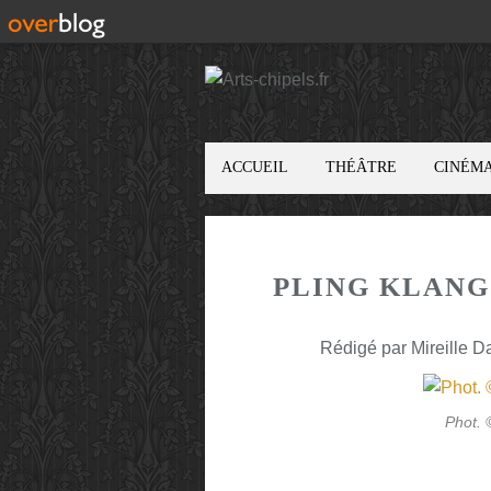
ACCUEIL
THÉÂTRE
CINÉM
PLING KLANG.
Rédigé par Mireille D
Phot. 