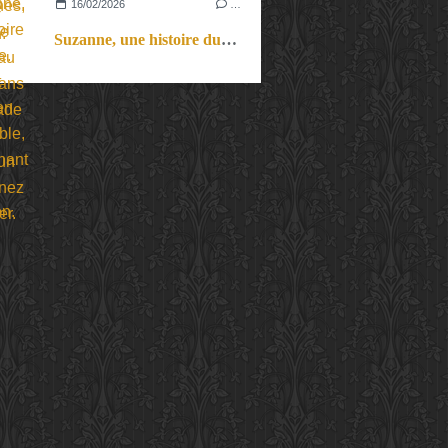
16/02/2026
…
Suzanne, une histoire du cirque. Un objet circassien improbable, passionnant et plein d’émotion.