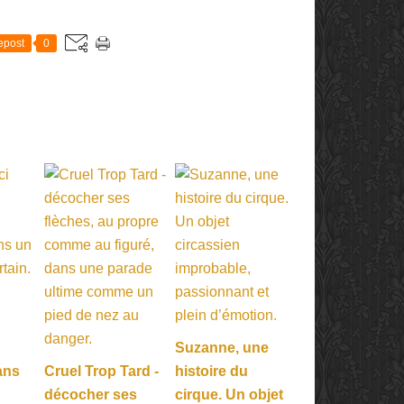
E
epost
0
Suzanne, une
ans
Cruel Trop Tard -
histoire du
décocher ses
cirque. Un objet