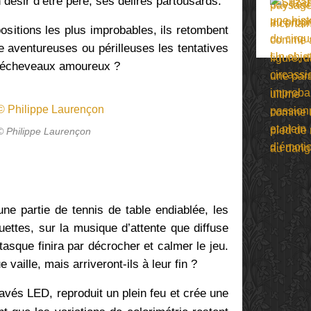
n désir d’être père, ses délires partousards.
ositions les plus improbables, ils retombent
e aventureuses ou périlleuses les tentatives
es écheveaux amoureux ?
© Philippe Laurençon
ne partie de tennis de table endiablée, les
ettes, sur la musique d’attente que diffuse
ntasque finira par décrocher et calmer le jeu.
 vaille, mais arriveront-ils à leur fin ?
avés LED, reproduit un plein feu et crée une