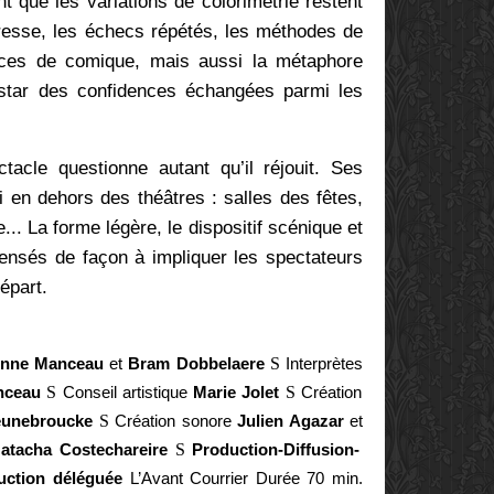
nt que les variations de colorimétrie restent
dresse, les échecs répétés, les méthodes de
rces de comique, mais aussi la métaphore
’instar des confidences échangées parmi les
acle questionne autant qu’il réjouit. Ses
i en dehors des théâtres : salles des fêtes,
. La forme légère, le dispositif scénique et
 pensés de façon à impliquer les spectateurs
départ.
ienne Manceau
et
Bram Dobbelaere
S
Interprètes
nceau
S
Conseil artistique
Marie Jolet
S
Création
eunebroucke
S
Création sonore
Julien Agazar
et
atacha Costechareire
S
Production-Diffusion-
uction déléguée
L’Avant Courrier Durée 70 min.