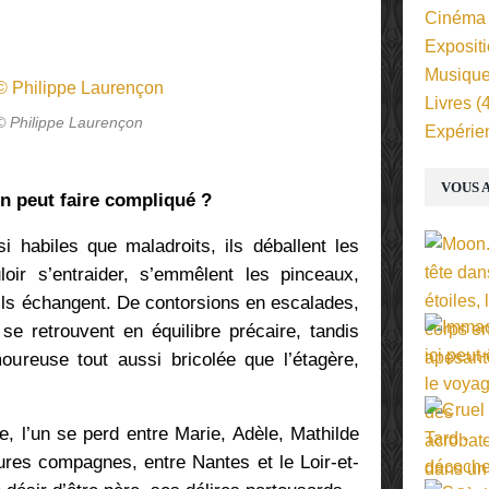
Cinéma
Exposit
Musiqu
Livres
(4
© Philippe Laurençon
Expérie
VOUS A
n peut faire compliqué ?
i habiles que maladroits, ils déballent les
oir s’entraider, s’emmêlent les pinceaux,
’ils échangent. De contorsions en escalades,
 se retrouvent en équilibre précaire, tandis
moureuse tout aussi bricolée que l’étagère,
e, l’un se perd entre Marie, Adèle, Mathilde
tures compagnes, entre Nantes et le Loir-et-