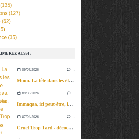
(135)
ions
(127)
e
(62)
5)
nce
(35)
IMEREZ AUSSI :
09/07/2026
…
Moon. La tête dans les étoiles, le corps en apesanteur.
09/06/2026
…
Immaqaa, ici peut-être, le voyage des acrobates dans un paysage incertain.
07/04/2026
…
Cruel Trop Tard - décocher ses flèches, au propre comme au figuré, dans une parade ultime comme un pied de nez au danger.