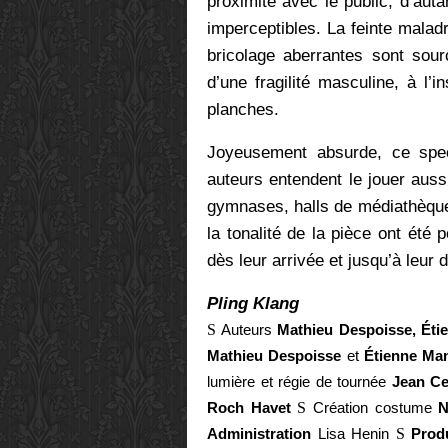
proximité avec le public, d’auta
imperceptibles. La feinte mala
bricolage aberrantes sont sou
d’une fragilité masculine, à l
planches.
Joyeusement absurde, ce spect
auteurs entendent le jouer auss
gymnases, halls de médiathèque..
la tonalité de la pièce ont été
dès leur arrivée et jusqu’à leur 
Pling Klang
S
Auteurs
Mathieu Despoisse, Ét
Mathieu Despoisse
et
Étienne Ma
lumière et régie de tournée
Jean C
Roch Havet
S
Création costume
N
Administration
Lisa Henin
S
Prod