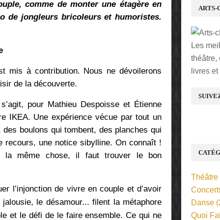
 couple, comme de monter une étagère en
ARTS-
o de jongleurs bricoleurs et humoristes.
Les mei
e
théâtre,
est mis à contribution. Nous ne dévoilerons
livres e
isir de la découverte.
SUIVE
 s’agit, pour
Mathieu Despoisse et Étienne
e IKEA. Une expérience vécue par tout un
, des boulons qui tombent, des planches qui
 recours, une notice sibylline. On connaît !
CATÉG
 la même chose, il faut trouver le bon
Théâtre
quer
l’injonction de vivre en couple et d’avoir
Concert
a jalousie, le désamour... filent la métaphore
Danse
(
e et le défi de le faire ensemble. Ce qui ne
Quoi Fa