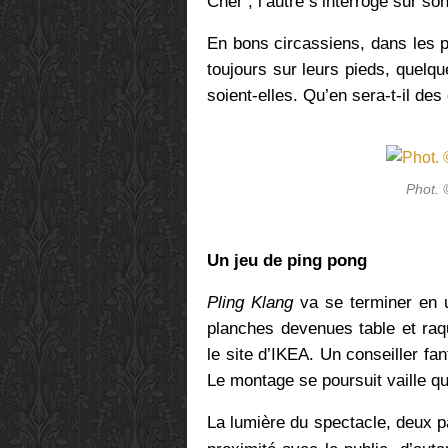
Cher ; l’autre s’interroge sur so
En bons circassiens, dans les p
toujours sur leurs pieds, quelqu
soient-elles. Qu’en sera-t-il d
Phot. 
Un jeu de ping pong
Pling Klang
va se terminer en u
planches devenues table et raqu
le site d’IKEA. Un conseiller fa
Le montage se poursuit vaille que
La lumière du spectacle, deux p