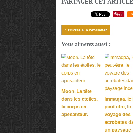
PARTAGER CET ARTICL
R
S'inscrire à la newsletter
Vous aimerez aussi :
Moon. La tête
dans les étoiles,
Immaqaa, ici
le corps en
peut-être, le
apesanteur.
voyage des
acrobates d
un paysage