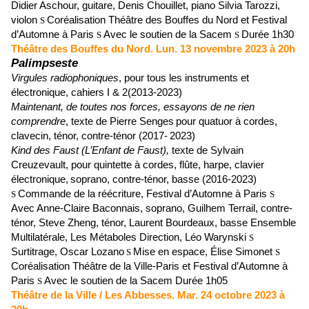
Didier Aschour, guitare, Denis Chouillet, piano Silvia Tarozzi,
violon
Coréalisation
Théâtre des Bouffes du Nord et Festival
S
d’Automne à Paris
Avec le soutien de la Sacem
Durée 1h30
S
S
Théâtre des Bouffes du Nord.
Lun. 13 novembre 2023 à 20h
Palimpseste
Virgules radiophoniques
, pour tous les instruments et
électronique, cahiers I & 2(2013-2023)
Maintenant, de toutes nos forces, essayons de ne rien
comprendre
, texte de Pierre Senges
pour quatuor à cordes,
clavecin, ténor, contre-ténor (2017-
2023)
Kind des Faust (L’Enfant de Faust),
texte de Sylvain
Creuzevault
, p
our
quintette à cordes, flûte, harpe, clavier
électronique,
soprano, contre-ténor, basse
(2016-2023)
Commande de la réécriture, Festival d’Automne à Paris
S
S
Avec
Anne-Claire Baconnais
, soprano,
Guilhem Terrail
, contre-
ténor,
Steve Zheng
, ténor,
Laurent Bourdeaux
, basse
Ensemble
Multilatérale, Les Métaboles
Direction,
Léo Warynski
S
Surtitrage, Oscar Lozano
Mise en espace, Élise Simonet
S
S
Coréalisation
Théâtre de la Ville-Paris et Festival d’Automne à
Paris
Avec le soutien de la Sacem
Durée 1h05
S
Théâtre de la Ville / Les Abbesses.
Mar. 24 octobre 2023 à