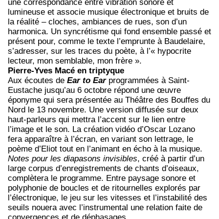
une correspondance entre vibration sonore et
lumineuse et associe musique électronique et bruits de
la réalité – cloches, ambiances de rues, son d’un
harmonica. Un syncrétisme qui fond ensemble passé et
présent pour, comme le texte l’emprunte à Baudelaire,
s’adresser, sur les traces du poète, à l’« hypocrite
lecteur, mon semblable, mon frère ».
Pierre-Yves Macé en triptyque
Aux écoutes de
Ear to Ear
programmées à Saint-
Eustache jusqu’au 6 octobre répond une œuvre
éponyme qui sera présentée au Théâtre des Bouffes du
Nord le 13 novembre. Une version diffusée sur deux
haut-parleurs qui mettra l’accent sur le lien entre
l’image et le son. La création vidéo d’Oscar Lozano
fera apparaître à l’écran, en variant son lettrage, le
poème d’Eliot tout en l’animant en écho à la musique.
Notes pour les diapasons invisibles
, créé à partir
d’un
large corpus d’enregistrements de chants d’oiseaux,
complètera le programme. Entre paysage sonore et
polyphonie de boucles et de ritournelles explorés par
l’électronique, le jeu sur les vitesses et l’instabilité des
seuils nouera avec l’instrumental une relation faite de
convergences et de déphasages.