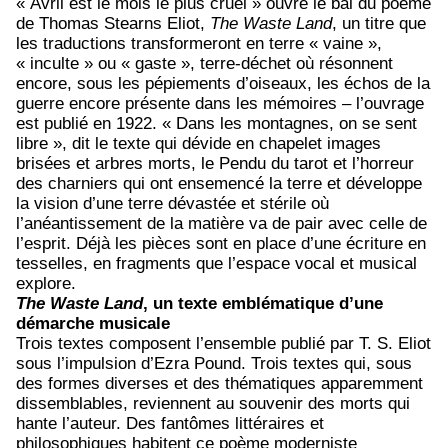
« Avril est le mois le plus cruel » ouvre le bal du poème
de Thomas Stearns Eliot,
The Waste Land
, un titre que
les traductions transformeront en terre « vaine »,
« inculte » ou « gaste », terre-déchet où résonnent
encore, sous les pépiements d’oiseaux, les échos de la
guerre encore présente dans les mémoires – l’ouvrage
est publié en 1922. « Dans les montagnes, on se sent
libre », dit le texte qui dévide en chapelet images
brisées et arbres morts, le Pendu du tarot et l’horreur
des charniers qui ont ensemencé la terre et développe
la vision d’une terre dévastée et stérile où
l’anéantissement de la matière va de pair avec celle de
l’esprit. Déjà les pièces sont en place d’une écriture en
tesselles, en fragments que l’espace vocal et musical
explore.
The Waste Land
, un texte emblématique d’une
démarche musicale
Trois textes composent l’ensemble publié par T. S. Eliot
sous l’impulsion d’Ezra Pound. Trois textes qui, sous
des formes diverses et des thématiques apparemment
dissemblables, reviennent au souvenir des morts qui
hante l’auteur. Des fantômes littéraires et
philosophiques habitent ce poème moderniste