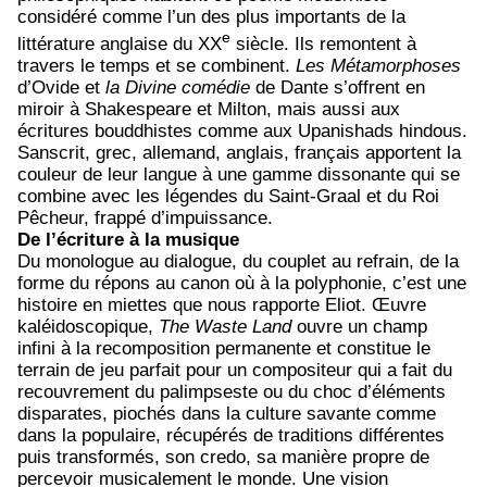
considéré comme l’un des plus importants de la
e
littérature anglaise du XX
siècle. Ils remontent à
travers le temps et se combinent.
Les Métamorphoses
d’Ovide et
la Divine comédie
de Dante s’offrent en
miroir à Shakespeare et Milton, mais aussi aux
écritures bouddhistes comme aux Upanishads hindous.
Sanscrit, grec, allemand, anglais, français apportent la
couleur de leur langue à une gamme dissonante qui se
combine avec les légendes du Saint-Graal et du Roi
Pêcheur, frappé d’impuissance.
De l’écriture à la musique
Du monologue au dialogue, du couplet au refrain, de la
forme du répons au canon où à la polyphonie, c’est une
histoire en miettes que nous rapporte Eliot. Œuvre
kaléidoscopique,
The Waste Land
ouvre un champ
infini à la recomposition permanente et constitue le
terrain de jeu parfait pour un compositeur qui a fait du
recouvrement du palimpseste ou du choc d’éléments
disparates, piochés dans la culture savante comme
dans la populaire, récupérés de traditions différentes
puis transformés, son credo, sa manière propre de
percevoir musicalement le monde. Une vision