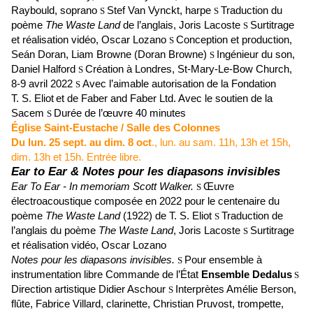
Raybould, soprano
Stef Van Vynckt, harpe
Traduction du
S
S
poème
The Waste Land
de l’anglais, Joris Lacoste
Surtitrage
S
et réalisation vidéo, Oscar Lozano
Conception et production,
S
Seán Doran, Liam Browne (Doran Browne)
Ingénieur du son,
S
Daniel Halford
Création à Londres, St-Mary-Le-Bow Church,
S
8-9 avril 2022
Avec l’aimable autorisation de la Fondation
S
T. S. Eliot
et de Faber and Faber Ltd.
Avec le soutien de la
Sacem
Durée de l’œuvre 40 minutes
S
Église Saint-Eustache / Salle des Colonnes
Du lun. 25 sept. au dim. 8 oct
., lun. au sam. 11h, 13h et 15h,
dim. 13h et 15h. Entrée libre.
Ear to Ear & Notes pour les diapasons invisibles
Ear To Ear - In memoriam Scott Walker.
Œuvre
S
électroacoustique composée en 2022 pour le centenaire du
poème
The Waste Land
(1922) de T. S. Eliot
Traduction de
S
l’anglais du poème
The Waste Land
, Joris Lacoste
Surtitrage
S
et réalisation vidéo, Oscar Lozano
Notes pour les diapasons invisibles.
Pour ensemble à
S
instrumentation libre Commande de l’État
Ensemble Dedalus
S
Direction artistique Didier Aschour
Interprètes Amélie Berson,
S
flûte, Fabrice Villard, clarinette, Christian Pruvost, trompette,