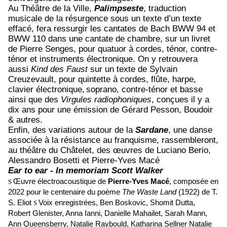
Au Théâtre de la Ville,
Palimpseste
, traduction
musicale de la résurgence sous un texte d’un texte
effacé, fera ressurgir les cantates de Bach BWW 94 et
BWW 110 dans une cantate de chambre, sur un livret
de Pierre Senges, pour quatuor à cordes, ténor, contre-
ténor et instruments électronique. On y retrouvera
aussi
Kind des Faust
sur un texte de Sylvain
Creuzevault, pour quintette à cordes, flûte, harpe,
clavier électronique,
soprano, contre-ténor et basse
ainsi que des
Virgules radiophoniques
, conçues il y a
dix ans pour une émission de Gérard Pesson, Boudoir
& autres.
Enfin, des variations autour de la
Sardane
, une danse
associée à la résistance au franquisme, rassembleront,
au théâtre du Châtelet, des œuvres de Luciano Berio,
Alessandro Bosetti et Pierre-Yves Macé
Ear to ear - In memoriam Scott Walker
Œuvre électroacoustique de
Pierre-Yves Macé
, composée en
S
2022 pour le centenaire du poème
The Waste Land
(1922) de T.
S. Eliot
Voix enregistrées, Ben Boskovic, Shomit Dutta,
S
Robert Glenister, Anna Ianni, Danielle Mahailet, Sarah Mann,
Ann Queensberry, Natalie Raybould, Katharina Sellner Natalie