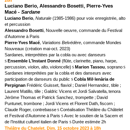
20h
Luciano Berio, Alessandro Bosetti, Pierre-Yves
Macé -
Sardane
Luciano Berio
,
Naturale
(1985-1986)
pour voix enregistrée, alto
et percussion
Alessandro Bosetti
, Nouvelle oeuvre, commande du Festival
d’Automne à Paris
Pierre-Yves Macé
,
Variations Belvédère
, commande Mondes
Nouveaux (création mai-oct. 2023)
Sardanes, interprétées par la cobla ou avec danseurs
Ensemble L’Instant Donné
(flûte, clarinette, piano, harpe,
S
percussion, violon, alto,
violoncelle)
Marion Tassou
, soprano
S
S
Sardanes interprétées par la cobla et des danseurs avec
participation de danseurs du public
Cobla Mil·lenària de
S
Perpignan
Frédéric Guisset, flaviol ; Daniel Hernandez, tible ;
Laurent Matillo, tille ; Galdric Vicens et Jordi Salvatella,
tenora
Jérôme Thomas et Patrick Sanchez, trompette ;
David
Puntunet, trombone ; Jordi Vicens et Florent Dath,
fiscorn ;
Claude Roger, contrebasse
Coréalisation
Théâtre du Châtelet
S
et Festival d’Automne à Paris
Avec le soutien de la Sacem et
S
de l’Institut culturel italien de Paris
Durée estimée 2h
S
Théâtre du Chatelet.
Dim. 15 octobre 2023 à 18h