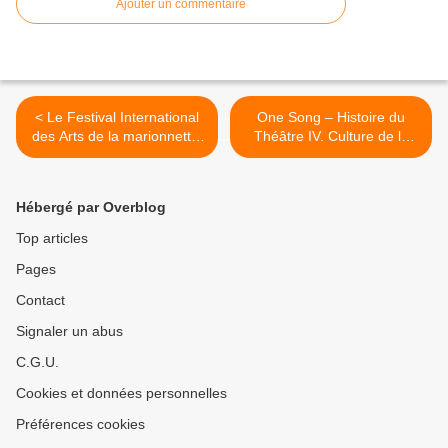
Ajouter un commentaire
< Le Festival International
One Song – Histoire du
des Arts de la marionnette.
Théâtre IV. Culture de la
Sous le signe de la diversité
performance, performance
et de la rencontre, une
de la culture. >
institution toujours en
Hébergé par Overblog
mouvement.
Top articles
Pages
Contact
Signaler un abus
C.G.U.
Cookies et données personnelles
Préférences cookies