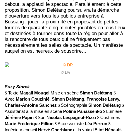
debout, a applaudi le spectacle. Parallèlement à cette
proposition, Simon Delétang poursuivra la démarche
d’ouverture vers tous les publics entreprise à
Bussang : jouer la proximité en proposant de petites
formes de quarante-cinq minutes jouables en tous lieux
et destinées à tourner dans toute la région pour aller à
la rencontre de tous ceux qui ne fréquentent pas
nécessairement les salles de spectacle. Un manifeste
auquel on est heureux de souscrire…
© DR
Suzy Storck
S
Texte
Magali Mougel
Mise en scène
Simon Delétang
S
Avec
Marion Couzinié, Simon Delétang, Françoise Lervy,
Charles-Antoine Sanchez
S
Scénographie
Simon Delétang
S
Assistanat à la mise en scène
Polina Panassenko
S
Lumière
Jérémie Papin
S
Son
N
icolas Lespagnol-Rizzi
S
Costumes
Marie-Frédérique Fillion
S
Accessoiriste
Léa Perron
S
Ingénieur conseil
Hervé Cherblanc
et la voix d’
Eliot Hénault-