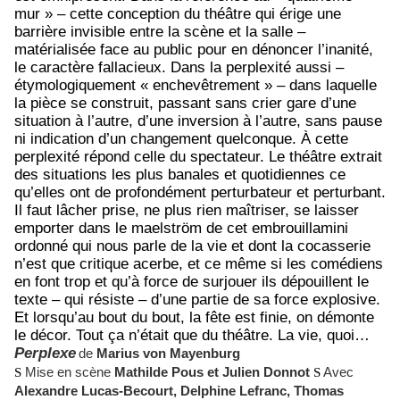
mur » – cette conception du théâtre qui érige une
barrière invisible entre la scène et la salle –
matérialisée face au public pour en dénoncer l’inanité,
le caractère fallacieux. Dans la perplexité aussi –
étymologiquement « enchevêtrement » – dans laquelle
la pièce se construit, passant sans crier gare d’une
situation à l’autre, d’une inversion à l’autre, sans pause
ni indication d’un changement quelconque. À cette
perplexité répond celle du spectateur. Le théâtre extrait
des situations les plus banales et quotidiennes ce
qu’elles ont de profondément perturbateur et perturbant.
Il faut lâcher prise, ne plus rien maîtriser, se laisser
emporter dans le maelström de cet embrouillamini
ordonné qui nous parle de la vie et dont la cocasserie
n’est que critique acerbe, et ce même si les comédiens
en font trop et qu’à force de surjouer ils dépouillent le
texte – qui résiste – d’une partie de sa force explosive.
Et lorsqu’au bout du bout, la fête est finie, on démonte
le décor. Tout ça n’était que du théâtre. La vie, quoi…
Perplexe
de
Marius von Mayenburg
S
Mise en scène
Mathilde Pous et Julien Donnot
S
Avec
Alexandre Lucas-Becourt, Delphine Lefranc, Thomas