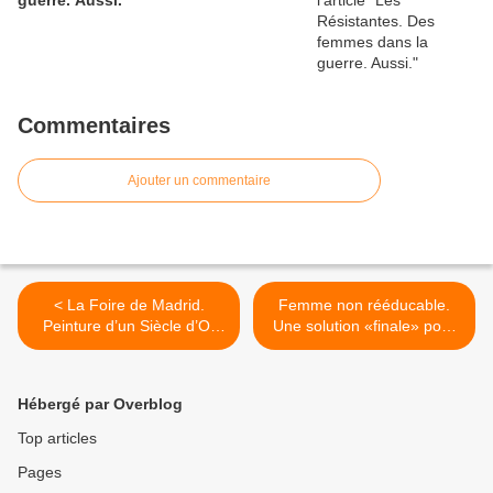
guerre. Aussi.
Commentaires
Ajouter un commentaire
< La Foire de Madrid.
Femme non rééducable.
Peinture d’un Siècle d’Or
Une solution «finale» pour
espagnol bien dans la veine
la liberté de la presse en
iconoclaste de la
Russie ? >
Renaissance.
Hébergé par Overblog
Top articles
Pages