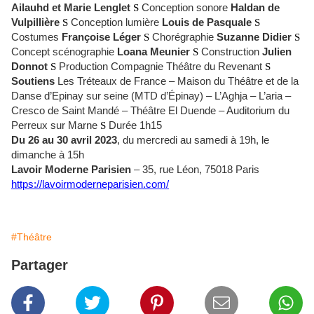
Ailauhd et Marie Lenglet
S
Conception sonore
Haldan de
Vulpillière
S
Conception lumière
Louis de Pasquale
S
Costumes
Françoise Léger
S
Chorégraphie
Suzanne Didier
S
Concept scénographie
Loana Meunier
S
Construction
Julien
Donnot
S
Production Compagnie Théâtre du Revenant
S
Soutiens
Les Tréteaux de France – Maison du Théâtre et de la
Danse d’Epinay sur seine (MTD d’Épinay) – L’Aghja – L’aria –
Cresco de Saint Mandé – Théâtre El Duende – Auditorium du
Perreux sur Marne
S
Durée 1h15
Du 26 au 30 avril 2023
, du mercredi au samedi à 19h, le
dimanche à 15h
Lavoir Moderne Parisien
– 35, rue Léon, 75018 Paris
https://lavoirmoderneparisien.com/
#Théâtre
Partager