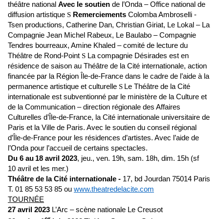
théâtre national
Avec le soutien
de l’Onda – Office national de
diffusion artistique
S
Remerciements
Colomba Ambroselli -
Tsen productions, Catherine Dan, Christian Giriat, Le Lokal – La
Compagnie Jean Michel Rabeux, Le Baulabo – Compagnie
Tendres bourreaux, Amine Khaled – comité de lecture du
Théâtre de Rond-Point
S
La compagnie Désirades est en
résidence de saison au Théâtre de la Cité internationale, action
financée par la Région Île-de-France dans le cadre de l’aide à la
permanence artistique et culturelle
S
Le Théâtre de la Cité
internationale est subventionné par le ministère de la Culture et
de la Communication – direction régionale des Affaires
Culturelles d’Île-de-France, la Cité internationale universitaire de
Paris et la Ville de Paris. Avec le soutien du conseil régional
d’Île-de-France pour les résidences d’artistes. Avec l’aide de
l’Onda pour l’accueil de certains spectacles.
Du 6
au
18 avril 2023
, j
eu., ven.
19h, sam. 18h, dim. 15h (sf
10 avril et les mer.)
Théâtre de la Cité internationale -
17, bd Jourdan 75014 Paris
T.
01 85 53 53 85 ou
www.theatredelacite.com
T
OURNÉE
27 avril
2023
L’Arc – scène nationale Le Creusot
er