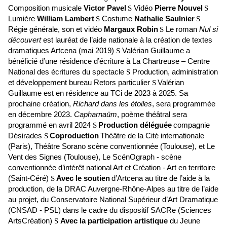
Composition musicale
Victor Pavel
S
Vidéo
Pierre Nouvel
S
Lumière
William Lambert
S
Costume
Nathalie Saulnier
S
Régie générale, son et vidéo
Margaux Robin
S
Le roman
Nul si
découvert
est lauréat de l’aide nationale à la création de textes
dramatiques Artcena (mai 2019)
S
Valérian Guillaume a
bénéficié d’une résidence d’écriture à La Chartreuse – Centre
National des écritures du spectacle
S
Production, administration
et développement
bureau Retors particulier
S
Valérian
Guillaume est en résidence au TCi de 2023 à 2025. Sa
prochaine création,
Richard dans les étoiles
, sera programmée
en décembre 2023.
Capharnaüm
, poème théâtral sera
programmé en avril 2024
S
Production déléguée
compagnie
Désirades
S
Coproduction
Théâtre de la Cité internationale
(Paris), Théâtre Sorano scène conventionnée (Toulouse), et Le
Vent des Signes (Toulouse), Le ScénOgraph - scène
conventionnée d’intérêt national Art et Création - Art en territoire
(Saint-Céré)
S
Avec le soutien
d’Artcena au titre de l’aide à la
production, de la DRAC Auvergne-Rhône-Alpes au titre de l’aide
au projet, du Conservatoire National Supérieur d’Art Dramatique
(CNSAD - PSL) dans le cadre du dispositif SACRe (Sciences
ArtsCréation)
S
Avec la participation artistique
du Jeune